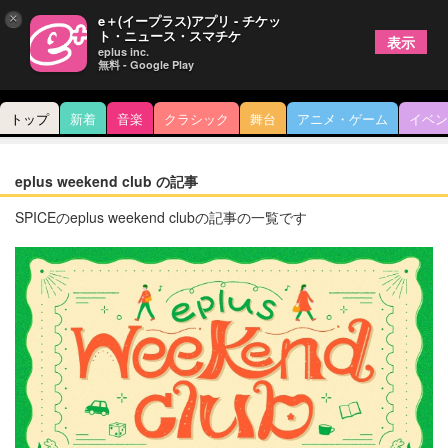
×
e＋(イープラス)アプリ - チケッ
ト・ニュース・スマチケ
表示
eplus inc.
無料 - Google Play
トップ
新着
音楽
クラシック
舞台
アニメ・ゲーム
イベン
eplus weekend club の記事
SPICEのeplus weekend clubの記事の一覧です