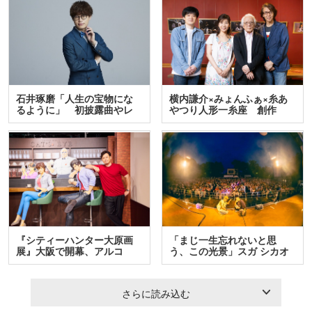
石井琢磨「人生の宝物にな
横内謙介×みょんふぁ×糸あ
るように」 初披露曲やレ
やつり人形一糸座 創作
ア…
人…
『シティーハンター大原画
「まじ一生忘れないと思
展』大阪で開幕、アルコ
う、この光景」スガ シカオ
＆…
と…
さらに読み込む