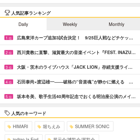
人気記事ランキング
Daily
Weekly
Monthly
広島東洋カープ追加3試合決定！ 9/25巨人戦などチケッ…
1
位
西川貴教に直撃、滋賀最大の音楽イベント『FEST. INAZU…
2
位
大阪・茨木のライブハウス「JACK LION」存続支援ライ…
3
位
石田泰尚×渡辺雄一――破格の“音楽魂”が静かに燃える …
4
位
坂本冬美、歌手生活40周年記念でおくる明治座公演のメイ…
5
位
人気のキーワード
HIMARI
堀ちえみ
SUMMER SONIC
indigo la End
展示会/博覧会/展覧会