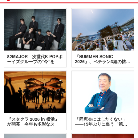
82MAJOR 次世代K-POPボ
『SUMMER SONIC
ーイズグループの“今”を
2026』、ベテラン3組の懐…
訊…
『スタクラ 2026 in 横浜』
「同窓会にはしたくない」
が開幕 今年も多彩なス
――15年ぶりに集う「第…
テ…