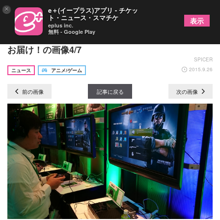
×
e＋(イープラス)アプリ - チケッ
ト・ニュース・スマチケ
表示
eplus inc.
無料 - Google Play
『Xbox大感謝祭』プレスカンファレンスの模様を
お届け！の画像4/7
SPICER
2015.9.26
ニュース
アニメ/ゲーム
前の画像
記事に戻る
次の画像