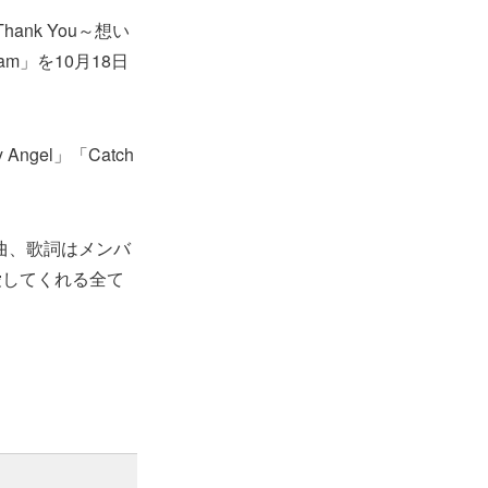
ank You～想い
m」を10月18日
ngel」「Catch
v作曲、歌詞はメンバ
愛してくれる全て