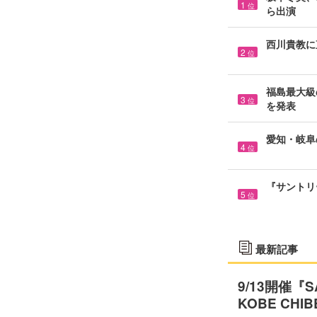
1
位
ら出演
西川貴教に
2
位
福島最大級の
3
位
を発表
愛知・岐阜
4
位
『サントリ
5
位
最新記事
9/13開催『
KOBE C