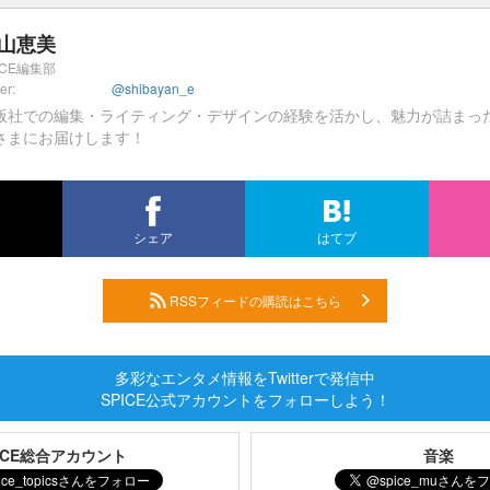
山恵美
ICE編集部
ter:
@shibayan_e
版社での編集・ライティング・デザインの経験を活かし、魅力が詰まっ
さまにお届けします！
シェア
はてブ
RSSフィードの購読はこちら
多彩なエンタメ情報をTwitterで発信中
SPICE公式アカウントをフォローしよう！
PICE総合アカウント
音楽