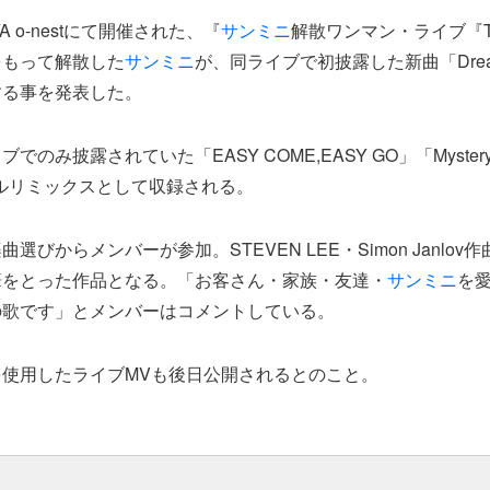
YA o-nestにて開催された、『
サンミニ
解散ワンマン・ライブ『Th
をもって解散した
サンミニ
が、同ライブで初披露した新曲「Drea
する事を発表した。
のみ披露されていた「EASY COME,EASY GO」「Mystery A
ルリミックスとして収録される。
楽曲選びからメンバーが参加。STEVEN LEE・Simon Janlo
筆をとった作品となる。「お客さん・家族・友達・
サンミニ
を
の歌です」とメンバーはコメントしている。
使用したライブMVも後日公開されるとのこと。