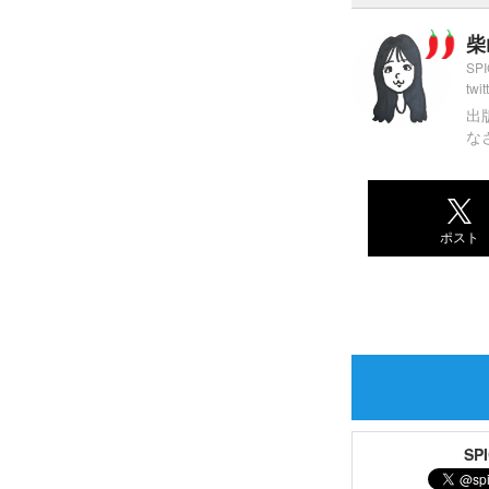
柴
SP
twit
出
な
ポスト
S