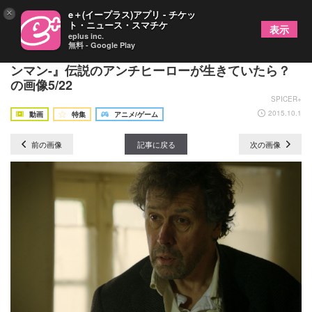
×
e＋(イープラス)アプリ - チケッ
ト・ニュース・スマチケ
表示
eplus inc.
無料 - Google Play
【映画レビュー】『ブッチ・キャシディ -最後のガ
ンマン-』伝説のアンチヒーローが生きていたら？
の画像5/22
SPICER+
2015.10.1
動画
特集
アニメ/ゲーム
前の画像
記事に戻る
次の画像