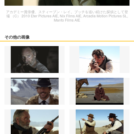
アカデミー賞俳優、スティーブン・レイ。ブッチを追い続けた探偵として登
場 （C） 2010 Eter Pictures AIE, Nix Films AIE, Arcadia Motion Pictures SL,
Manto Films AIE
その他の画像