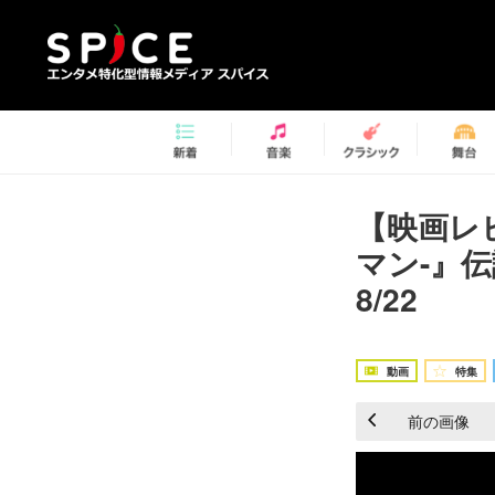
【映画レ
マン-』
8/22
動画
特集
前の画像