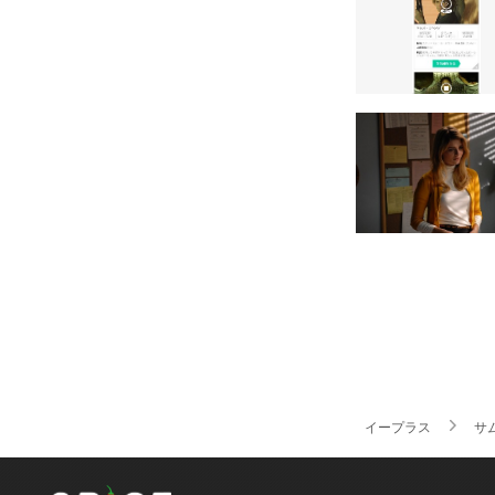
イープラス
サ