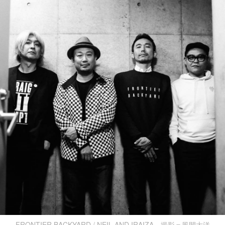
FRONTIER BACKYARD / NEIL AND IRAIZA 撮影＝風間大洋