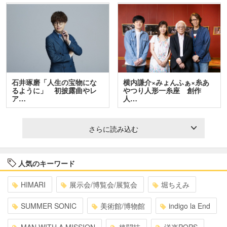
石井琢磨「人生の宝物にな
横内謙介×みょんふぁ×糸あ
るように」 初披露曲やレ
やつり人形一糸座 創作
ア…
人…
さらに読み込む
人気のキーワード
HIMARI
展示会/博覧会/展覧会
堀ちえみ
SUMMER SONIC
美術館/博物館
indigo la End
MAN WITH A MISSION
格闘技
洋楽POPS