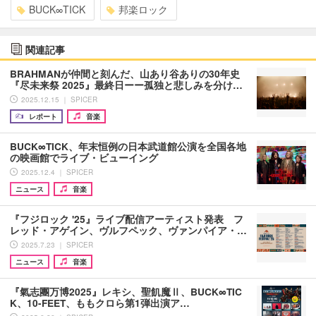
BUCK∞TICK
邦楽ロック
関連記事
BRAHMANが仲間と刻んだ、山あり谷ありの30年史
『尽未来祭 2025』最終日ーー孤独と悲しみを分け…
2025.12.15 ｜ SPICER
レポート
音楽
BUCK∞TICK、年末恒例の日本武道館公演を全国各地
の映画館でライブ・ビューイング
2025.12.4 ｜ SPICER
ニュース
音楽
『フジロック '25』ライブ配信アーティスト発表 フ
レッド・アゲイン、ヴルフペック、ヴァンパイア・…
2025.7.23 ｜ SPICER
ニュース
音楽
『氣志團万博2025』レキシ、聖飢魔Ⅱ、BUCK∞TIC
K、10-FEET、ももクロら第1弾出演ア…