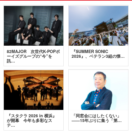
82MAJOR 次世代K-POPボ
『SUMMER SONIC
ーイズグループの“今”を
2026』、ベテラン3組の懐…
訊…
『スタクラ 2026 in 横浜』
「同窓会にはしたくない」
が開幕 今年も多彩なス
――15年ぶりに集う「第…
テ…