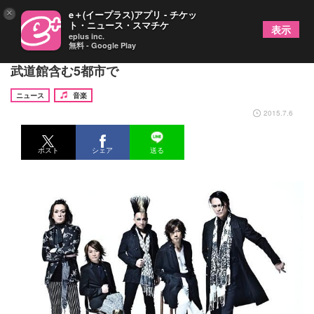
×
e＋(イープラス)アプリ - チケッ
ト・ニュース・スマチケ
表示
eplus inc.
無料 - Google Play
BUCK-TICK「THE DAY IN QUESTION」16年目の
武道館含む5都市で
ニュース
音楽
2015.7.6
ポスト
シェア
送る