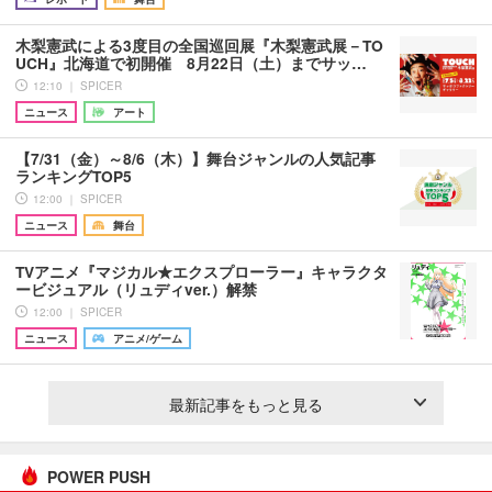
木梨憲武による3度目の全国巡回展『木梨憲武展－TO
UCH』北海道で初開催 8月22日（土）までサッ…
12:10 ｜ SPICER
ニュース
アート
【7/31（金）～8/6（木）】舞台ジャンルの人気記事
ランキングTOP5
12:00 ｜ SPICER
ニュース
舞台
TVアニメ『マジカル★エクスプローラー』キャラクタ
ービジュアル（リュディver.）解禁
12:00 ｜ SPICER
ニュース
アニメ/ゲーム
最新記事をもっと見る
POWER PUSH