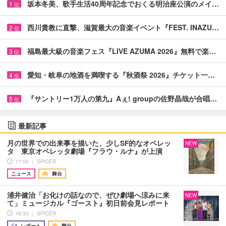
坂本冬美、歌手生活40周年記念でおくる明治座公演のメイ…
1
位
西川貴教に直撃、滋賀最大の音楽イベント『FEST. INAZU…
2
位
福島最大級の音楽フェス『LIVE AZUMA 2026』無料で楽…
3
位
愛知・岐阜の地酒を満喫する『秋酒祭 2026』チケット一…
4
位
『サントリー1万人の第九』Aぇ! groupの佐野晶哉が合唱…
5
位
最新記事
月の世界での出来事を描いた、少しSF的なオペレッ
NEW
タ 東京オペレッタ劇場『フラウ・ルナ』が上演
17:00 ｜ SPICER
ニュース
舞台
浦井健治「お化けの話なので、ぜひ劇場へ涼みに来
NEW
て」ミュージカル『ゴースト』初日前会見レポート
16:30 ｜ SPICER
レポート
舞台