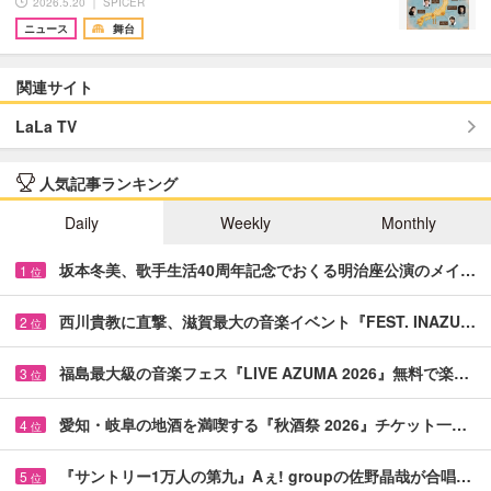
2026.5.20 ｜ SPICER
ニュース
舞台
関連サイト
LaLa TV
人気記事ランキング
Daily
Weekly
Monthly
坂本冬美、歌手生活40周年記念でおくる明治座公演のメイ…
1
位
西川貴教に直撃、滋賀最大の音楽イベント『FEST. INAZU…
2
位
福島最大級の音楽フェス『LIVE AZUMA 2026』無料で楽…
3
位
愛知・岐阜の地酒を満喫する『秋酒祭 2026』チケット一…
4
位
『サントリー1万人の第九』Aぇ! groupの佐野晶哉が合唱…
5
位