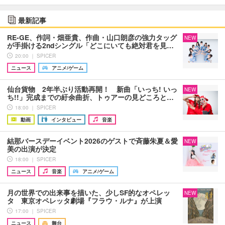
最新記事
RE-GE、作詞・畑亜貴、作曲・山口朗彦の強力タッグ
NEW
が手掛ける2ndシングル「どこにいても絶対君を見…
20:00 ｜ SPICER
ニュース
アニメ/ゲーム
仙台貨物 2年半ぶり活動再開！ 新曲「いっち! いっ
NEW
ち!!」完成までの紆余曲折、トゥアーの見どころと…
18:00 ｜ SPICER
動画
インタビュー
音楽
結那バースデーイベント2026のゲストで斉藤朱夏＆愛
NEW
美の出演が決定
18:00 ｜ SPICER
ニュース
音楽
アニメ/ゲーム
月の世界での出来事を描いた、少しSF的なオペレッ
NEW
タ 東京オペレッタ劇場『フラウ・ルナ』が上演
17:00 ｜ SPICER
ニュース
舞台