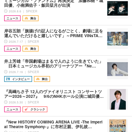
ミュージカル『ファントム』再演決定 加藤和樹・城
田優、小南満佑子・飯田栞月が出演
2026.8.6 ｜ SPICER
ニュース
舞台
岸谷五朗「旗揚げの証人になるがごとく、劇場に足を
運んでいただけると嬉しいです」～PRIME VINsTA…
2026.7.17 ｜ SPICER
ニュース
舞台
井上芳雄「帝国劇場はまるで人のように生きていた」
日本ミュージカル界初のアリーナツアー『Ne…
2026.7.16 ｜ SPICER
インタビュー
舞台
『高嶋ちさ子 12人のヴァイオリニスト コンサートツ
アー2026～2027』 9/6のNHKホール公演に城田優…
2026.5.30 ｜ SPICER
ニュース
クラシック
『New HISTORY COMING ARENA LIVE -The Imperi
al Theatre Symphony-』に市村正親、伊礼彼…