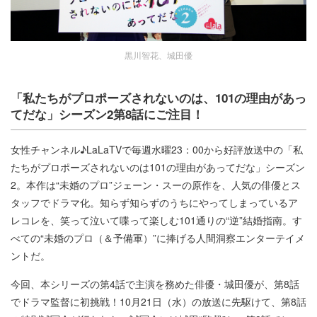
黒川智花、城田優
「私たちがプロポーズされないのは、101の理由があっ
てだな」シーズン2第8話にご注目！
女性チャンネル♪LaLaTVで毎週水曜23：00から好評放送中の「私
たちがプロポーズされないのは101の理由があってだな」シーズン
2。本作は“未婚のプロ”ジェーン・スーの原作を、人気の俳優とス
タッフでドラマ化。知らず知らずのうちにやってしまっているア
レコレを、笑って泣いて喋って楽しむ101通りの“逆”結婚指南。す
べての“未婚のプロ（＆予備軍）”に捧げる人間洞察エンターテイメ
ントだ。
今回、本シリーズの第4話で主演を務めた俳優・城田優が、第8話
でドラマ監督に初挑戦！10月21日（水）の放送に先駆けて、第8話