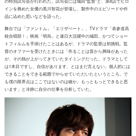
の特別試写会が行われた。試写会には城田“監督”と、第8話でヒロ
インを務めた女優の黒川智花が登場し、製作中のエピソードや作
品に込めた思いなどを語った。
舞台では「ファントム」「エリザベート」、TVドラマ「表参道高
校合唱部！」映画「明烏」と連日大活躍中の城田。かつてショー
トフィルムを手掛けたことはあるが、ドラマの監督は初挑戦。監
督のオファーを受けたときには「作ることは昔から興味があった
が、その熱が上がってきていたタイミングだった。ドラマとして
は1本目ですし、自信があります、とはまだ言えない。個人的には
できることをできる範囲でやらせていただいたというところ。で
も僕の限界点はここではないのは確か。もっともっとできると思
います」と冷静に自分の仕事を分析していた。