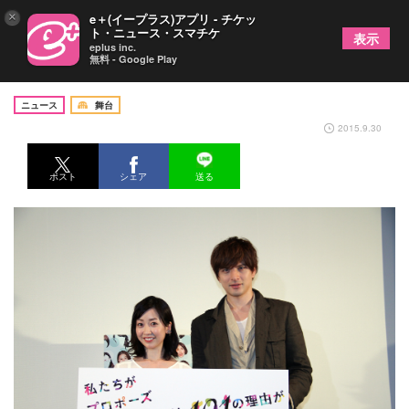
×
e＋(イープラス)アプリ - チケッ
ト・ニュース・スマチケ
表示
eplus inc.
無料 - Google Play
城田優がドラマ監督、初挑戦！
ニュース
舞台
2015.9.30
ポスト
シェア
送る