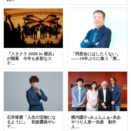
『スタクラ 2026 in 横浜』
「同窓会にはしたくない」
が開幕 今年も多彩なス
――15年ぶりに集う「第…
テ…
石井琢磨「人生の宝物にな
横内謙介×みょんふぁ×糸あ
るように」 初披露曲やレ
やつり人形一糸座 創作
ア…
人…