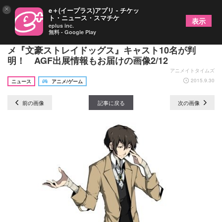
×
e＋(イープラス)アプリ - チケッ
ト・ニュース・スマチケ
表示
eplus inc.
無料 - Google Play
上村さん・宮野さん・細谷さん・神谷さんら、アニ
メ『文豪ストレイドッグス』キャスト10名が判
明！ AGF出展情報もお届けの画像2/12
アニメイトタイムズ
2015.9.30
ニュース
アニメ/ゲーム
前の画像
記事に戻る
次の画像