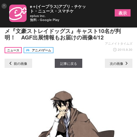
×
e＋(イープラス)アプリ - チケッ
ト・ニュース・スマチケ
表示
eplus inc.
無料 - Google Play
上村さん・宮野さん・細谷さん・神谷さんら、アニ
メ『文豪ストレイドッグス』キャスト10名が判
明！ AGF出展情報もお届けの画像4/12
アニメイトタイムズ
2015.9.30
ニュース
アニメ/ゲーム
前の画像
記事に戻る
次の画像