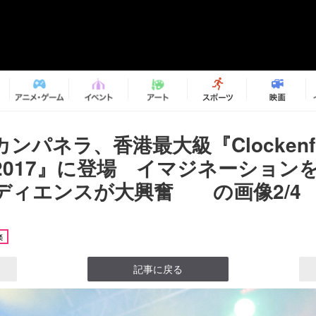
ンパネラ、香港最大級『Clockenfl
val 2017』に登場 イマジネーショ
ディエンスが大興奮 の画像2/4
楽
記事に戻る