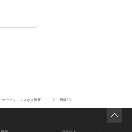
越えた演出にオーディエンスが大興奮
画像2/4
- 動画
運営会社