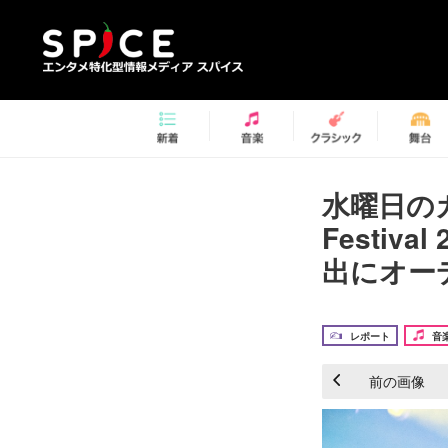
水曜日のカ
Festi
出にオー
レポート
音
前の画像