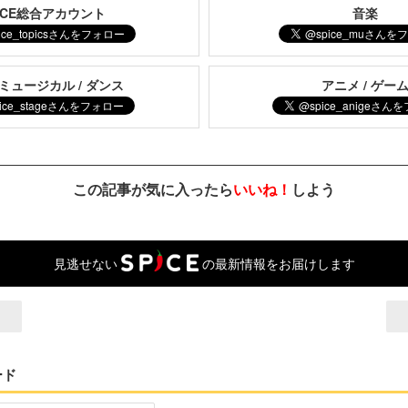
PICE総合アカウント
音楽
 ミュージカル / ダンス
アニメ / ゲー
この記事が気に入ったら
いいね！
しよう
見逃せない
の最新情報をお届けします
ード