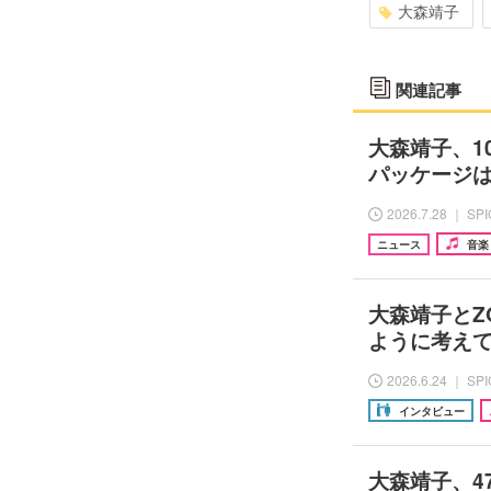
大森靖子
関連記事
大森靖子、10t
パッケージ
2026.7.28 ｜ SP
ニュース
音楽
大森靖子とZ
ように考え
2026.6.24 ｜ SP
インタビュー
大森靖子、4