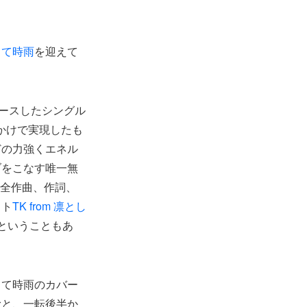
として時雨
を迎えて
ースしたシングル
かけで実現したも
どの力強くエネル
ブをこなす唯一無
曲の全作曲、作詞、
スト
TK from 凛とし
ということもあ
して時雨のカバー
むと、一転後半か