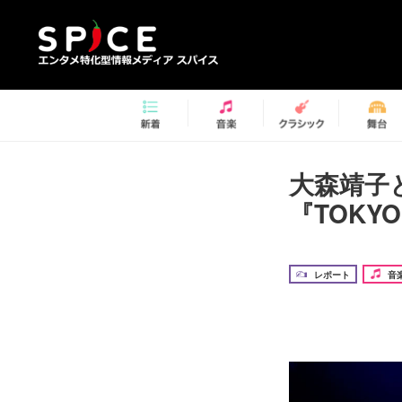
大森靖子と
『TOKY
レポート
音