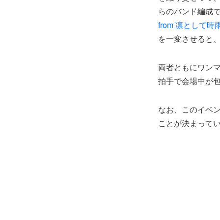
らのバンド編成
from 凛として時
を一変させると、
両者ともにワン
拍手で会場中が
なお、このイベン
ことが決まって