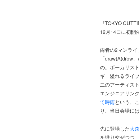
『TOKYO CUT
12月14日に初開
両者の2マンライ
「draw(A)dr
の。ボーカリス
ギー溢れるライ
二のアーティス
エンジニアリン
て時雨
という、
り、当日会場に
先に登場した
大
を織り交ぜつつ