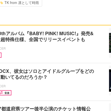
TK from 凛として時雨
hアルバム『BABY! PINK! MUSIC!』発売&
は超特殊仕様、全国でリリースイベントも
ICER
OCX、彼女はソロとアイドルグループをどの
て動いてるのだろうか？
ICER
音楽
7都道府県ツアー後半公演のチケット情報公