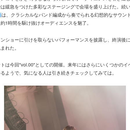
では緩急をつけた多彩なステージングで会場を盛り上げた。続
雨
は、クラシカルなバンド編成から奏でられる幻想的なサウン
約1時間を駆け抜けオーディエンスを魅了。
マンショーに引けを取らないパフォーマンスを披露し、終演後
包まれた。
トは今回"vol.00"としての開催。来年にはさらにいくつかの
いるようで、気になる人は引き続きチェックしてみては。