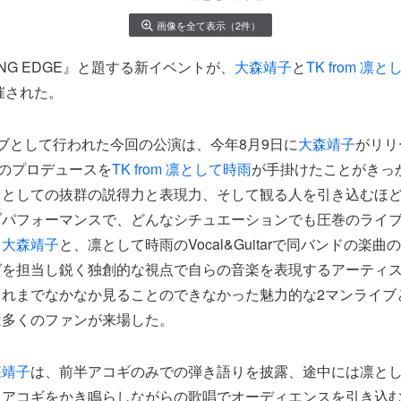
画像を全て表示（2件）
TING EDGE』と題する新イベントが、
大森靖子
と
TK from 凛
催された。
ブとして行われた今回の公演は、今年8月9日に
大森靖子
がリリ
ow」のプロデュースを
TK from 凛として時雨
が手掛けたことがきっ
トとしての抜群の説得力と表現力、そして観る人を引き込むほ
ブパフォーマンスで、どんなシチュエーションでも圧巻のライ
ト
大森靖子
と、凛として時雨のVocal&Guitarで同バンドの楽
グを担当し鋭く独創的な視点で自らの音楽を表現するアーティ
これまでなかなか見ることのできなかった魅力的な2マンライブ
は多くのファンが来場した。
森靖子
は、前半アコギのみでの弾き語りを披露、途中には凛と
、アコギをかき鳴らしながらの歌唱でオーディエンスを引き込