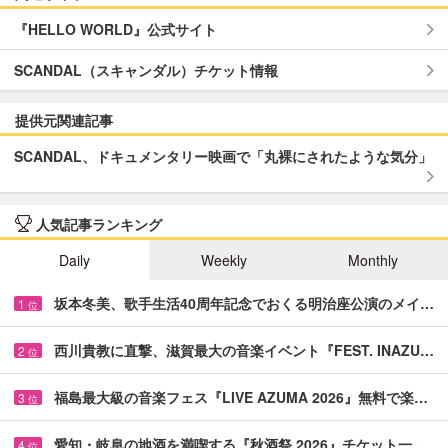
『HELLO WORLD』公式サイト
SCANDAL（スキャンダル）チケット情報
提供元関連記事
SCANDAL、ドキュメンタリー映画で「丸裸にされたような気分」
人気記事ランキング
Daily
Weekly
Monthly
坂本冬美、歌手生活40周年記念でおくる明治座公演のメイ…
1
位
西川貴教に直撃、滋賀最大の音楽イベント『FEST. INAZU…
2
位
福島最大級の音楽フェス『LIVE AZUMA 2026』無料で楽…
3
位
愛知・岐阜の地酒を満喫する『秋酒祭 2026』チケット一…
4
位