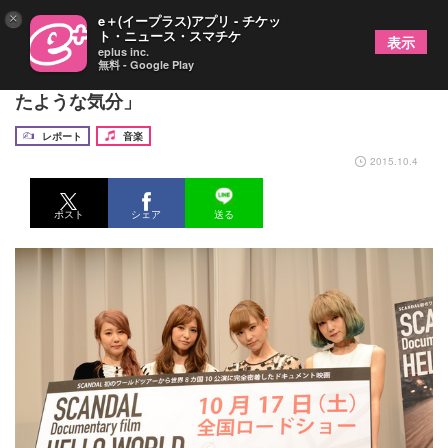
×
e＋(イープラス)アプリ - チケッ
ト・ニュース・スマチケ
表示
eplus inc.
無料 - Google Play
SCANDAL、ドキュメンタリー映画で「丸裸にされ
たような気分」
レポート
音楽
2015.10.4
ポスト
シェア
送る