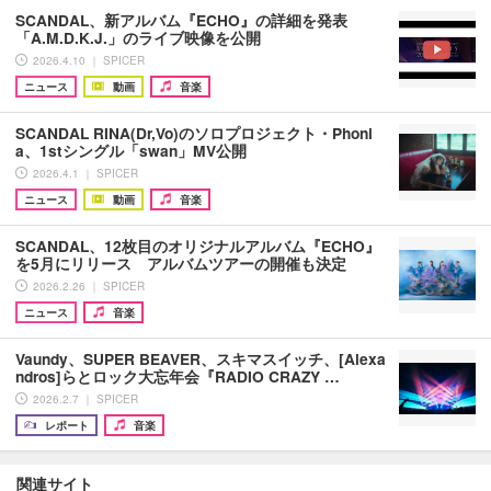
SCANDAL、新アルバム『ECHO』の詳細を発表
「A.M.D.K.J.」のライブ映像を公開
2026.4.10 ｜ SPICER
ニュース
動画
音楽
SCANDAL RINA(Dr,Vo)のソロプロジェクト・Phoni
a、1stシングル「swan」MV公開
2026.4.1 ｜ SPICER
ニュース
動画
音楽
SCANDAL、12枚目のオリジナルアルバム『ECHO』
を5月にリリース アルバムツアーの開催も決定
2026.2.26 ｜ SPICER
ニュース
音楽
Vaundy、SUPER BEAVER、スキマスイッチ、[Alexa
ndros]らとロック大忘年会『RADIO CRAZY …
2026.2.7 ｜ SPICER
レポート
音楽
関連サイト