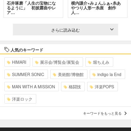
石井琢磨「人生の宝物にな
横内謙介×みょんふぁ×糸あ
るように」 初披露曲やレ
やつり人形一糸座 創作
ア…
人…
さらに読み込む
人気のキーワード
HIMARI
展示会/博覧会/展覧会
堀ちえみ
SUMMER SONIC
美術館/博物館
indigo la End
MAN WITH A MISSION
格闘技
洋楽POPS
洋楽ロック
キーワードをもっと見る