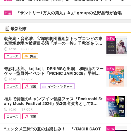
『サントリー1万人の第九』Aぇ! groupの佐野晶哉が合唱…
5
位
最新記事
朝美絢・音彩唯、宝塚歌劇団雪組新トップコンビの東
NEW
京宝塚劇場お披露目公演『ポーの一族』千秋楽をラ…
10:30 ｜ SPICER
ニュース
舞台
奇妙礼太郎、kojikoji、DENIMSら出演、和歌山のマー
NEW
ケット型野外イベント『PICNIC JAM 2026』早割…
10:00 ｜ SPICER
ニュース
音楽
イベント/レジャー
福井で開催のキャンプイン音楽フェス『Rockroshi St
NEW
arry Music Festival 2026』第3弾出演者としてS…
10:00 ｜ SPICER
ニュース
音楽
“エンタメ三昧”の夏のお楽しみ！ 『-TAICHI SAOT
NEW