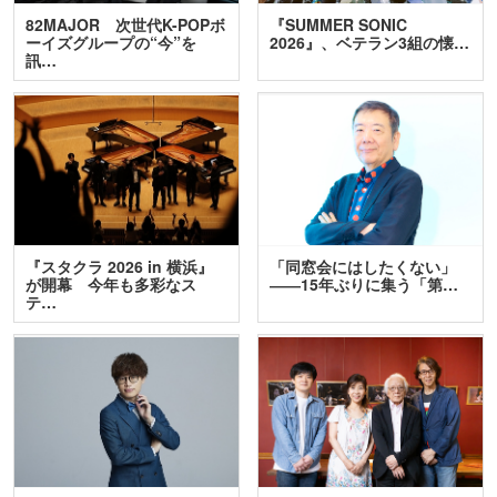
82MAJOR 次世代K-POPボ
『SUMMER SONIC
ーイズグループの“今”を
2026』、ベテラン3組の懐…
訊…
『スタクラ 2026 in 横浜』
「同窓会にはしたくない」
が開幕 今年も多彩なス
――15年ぶりに集う「第…
テ…