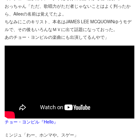
おっちゃん「ただ、歌唱力がただ者じゃないことはよく判ったか
ら、Aileeの名前は覚えてたよ。
ちなみにこのキリスト、本名はJAMES LEE MCQUOWNゆうモデ
ルで、その後もいろんなＭＶに出て話題になっておった。
あのチョー・ヨンピルの楽曲にも出演してるんやで」
チョー・ヨンピル『Hello』
ミンジュ「わー、ホンマや。スゲー」