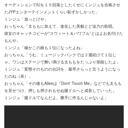
オーディションでIUを１５回落としたくせにミンジュを合格させ
たJYPエンターテインメントくらい恥ずかしかった」
ミンジュ「放っとけや」
おっちゃん「太ももに加えて、進化した美貌とど迫力の歌唱。
彼女のキャッチコピーが“スウィート＆パワフル”とはよお名付けた
もんや」
ミンジュ「確かこの曲も１位になったよね」
おっちゃん「うむ。ミュージックバンクでは２週続けて１位じ
ゃ。ワシはステージで舞い弾ける太ももをたっぷり堪能したよ」
ミンジュ「変態そのものの台詞を、最早さらっと言うようになっ
たのね（呆）」
おっちゃん「その後もAileeは『Dont' Touch Me』などでも太もも
を見せつけ、押しも押されもせぬ腿ドルへと成長していった」
ミンジュ「腿ドルてなんだよ。勝手に作るんじゃないよ」