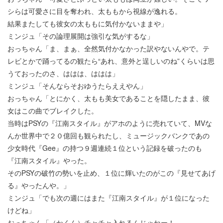
シらは可愛さに目を奪われ、太ももから視線が逸れる。
結果またしても彼女の太ももに気付かないままや」
ミンジュ「その論理展開は強引な気がするな」
おっちゃん「ま、まぁ、全然気付かなかった訳やないんやで。テ
レビとかで踊ってるの観たら“あれ、意外と逞しいのね”くらいは思
うておったのさ、ははは、ははは」
ミンジュ「そんならそおゆうたらええやん」
おっちゃん「とにかく、太もも美女であることを隠したまま、彼
女はこの曲でブレイクした。
当時はPSYの『江南スタイル』がアホのように売れていて、MVな
んか世界中で２０億回も観られたし、ミュージックバンクであの
少女時代『Gee』の持つ９週連続１位という記録を破ったのも
『江南スタイル』やった。
そのPSYの破竹の勢いを止め、１位に輝いたのがこの『見せてあげ
る』やったんや。」
ミンジュ「でも次の週にはまた『江南スタイル』が１位になった
けどね」
おっちゃん「（かくん）チャチャ入れるんじゃねー！