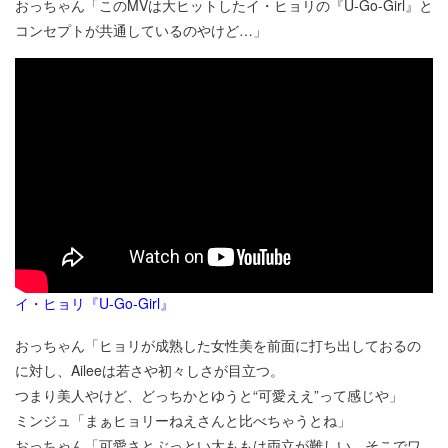
おっちゃん「このMVは大ヒットしたイ・ヒョリの『U-Go-Girl』と
コンセプトが共通しているのやけど…」
イ・ヒョリ『U-Go-Girl』
おっちゃん「ヒョリが成熟した女性美を前面に打ち出しておるの
に対し、Aileeは若さや初々しさが目立つ。
つまり美人やけど、どっちかとゆうと“可愛ええ”って感じや」
ミンジュ「まぁヒョリーねえさんと比べちゃうとね」
おっちゃん「可愛さとぶっとい太ももは両立が難しい。そこでワ