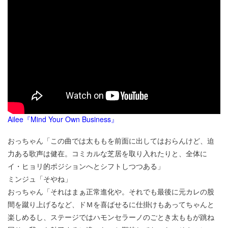
Ailee『Mind Your Own Business』
おっちゃん「この曲では太ももを前面に出してはおらんけど、迫
力ある歌声は健在。コミカルな芝居を取り入れたりと、全体に
イ・ヒョリ的ポジションへとシフトしつつある」
ミンジュ「そやね」
おっちゃん「それはまぁ正常進化や。それでも最後に元カレの股
間を蹴り上げるなど、ドＭを喜ばせるに仕掛けもあってちゃんと
楽しめるし、ステージではハモンセラーノのごとき太ももが跳ね