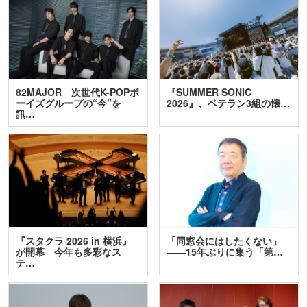
82MAJOR 次世代K-POPボ
『SUMMER SONIC
ーイズグループの“今”を
2026』、ベテラン3組の懐…
訊…
『スタクラ 2026 in 横浜』
「同窓会にはしたくない」
が開幕 今年も多彩なス
――15年ぶりに集う「第…
テ…