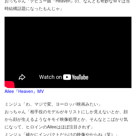
おっちゃん「デビュー曲『Heaven』の、なんとも奇妙なＭＶは当
時結構話題になったもんじゃ」
Ailee『Heaven』MV
ミンジュ「わ、マジで変。ヨーロッパ映画みたい」
おっちゃん「相手役のモデルがキリストにしか見えないとか、顔
から顔が生えるようなキモイ映像処理とか、そんなとこばかり気
になって、ヒロインのAileeはほぼ注目されず」
ミンジュ「確かにインパクトだらけの映像やからね（笑）」