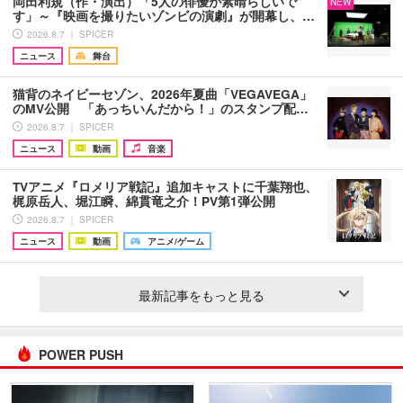
岡田利規（作・演出）「5人の俳優が素晴らしいで
NEW
す」～『映画を撮りたいゾンビの演劇』が開幕し、…
2026.8.7 ｜ SPICER
ニュース
舞台
猫背のネイビーセゾン、2026年夏曲「VEGAVEGA」
のMV公開 「あっちいんだから！」のスタンプ配…
2026.8.7 ｜ SPICER
ニュース
動画
音楽
TVアニメ『ロメリア戦記』追加キャストに千葉翔也、
梶原岳人、堀江瞬、綿貫竜之介！PV第1弾公開
2026.8.7 ｜ SPICER
ニュース
動画
アニメ/ゲーム
最新記事をもっと見る
POWER PUSH