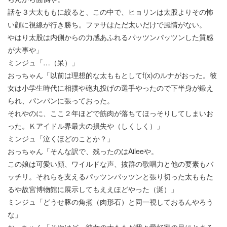
話を３大太ももに絞ると、この中で、ヒョリンは太股よりその怖
い顔に視線が行き勝ち。ファサはただ太いだけで風情がない。
やはり太股は内側からの力感あふれるパッツンパッツンした質感
が大事や」
ミンジュ「…（呆）」
おっちゃん「以前は理想的な太ももとしてf(x)のルナがおった。彼
女は小学生時代に相撲や砲丸投げの選手やったので下半身が鍛え
られ、パンパンに張っておった。
それやのに、ここ２年ほどで筋肉が落ちてほっそりしてしまいお
った。Ｋアイドル界最大の損失や（しくしく）」
ミンジュ「泣くほどのことか？」
おっちゃん「そんな訳で、残ったのはAileeや。
この娘は可愛い顔、ワイルドな声、抜群の歌唱力と他の要素もバ
ッチリ。それらを支えるパッツンパッツンと張り切った太ももた
るや故宮博物館に展示してもええほどやった（涎）」
ミンジュ「どうせ豚の角煮（肉形石）と同一視しておるんやろう
な」
おっちゃん「そやけど、彼女の太ももが我々愛好家の目にとまる