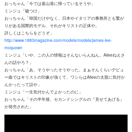
おっちゃん「今では釜山港に帰っているそうや」
ミンジュ「嘘つけ」
おっちゃん「韓国だけやなく、日本やイタリアの事務所とも繋が
りがある国際的モデル、それがキリストの正体や。
詳しくはこちらをどうぞ」
http://www.1883magazine.com/models/models/james-lee-
mcquown
ミンジュ「いや、この人の情報はそんないらんねん。Aileeねえさ
んの話やろ？」
おっちゃん「あ、そうやったそうやった。まぁそんくらいデビュ
ー曲ではキリストの印象が強くて、ワシらはAileeの太股に気付か
んかったって話や」
ミンジュ「一生気付かんでよかったのに」
おっちゃん「その半年後、セカンドシングルの『見せてあげる』
が発売された」