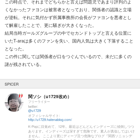
この時点で、それまでどちらかと言えば問題児であまり評判のよ
くなかったファヨンは被害者となっており、関係者の認識と立場
が逆転。それに気付かず所属事務所の会長がファヨンを悪者とし
て解雇したことで、更に騒ぎが大きくなった。
結局当時ガールズグループの中でセカンドトップと言える位置に
いたT-araは多くのファンを失い、国内人気は大きく下落すること
となった。
この件に関しては関係者が口をつぐんでいるので、未だに多くの
謎が残されている。
SPICER
関ソシ（u1729改め）
フリーライター
twitter:
@u1729
オフィシャルサイト:
http://u1729.hatenablog.com/
K-Popに目覚めて、12年。最近はどんどんインディーズに傾倒しつつ
あります。インディーズは深すぎて危険です。素人が真似してはいけ
ません。 ここより更にディープ且つ危険なブログ『関西ソニョシデ