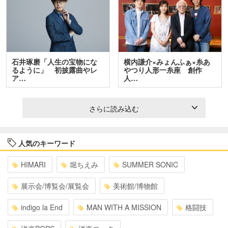
石井琢磨「人生の宝物にな
横内謙介×みょんふぁ×糸あ
るように」 初披露曲やレ
やつり人形一糸座 創作
ア…
人…
さらに読み込む
人気のキーワード
HIMARI
堀ちえみ
SUMMER SONIC
展示会/博覧会/展覧会
美術館/博物館
indigo la End
MAN WITH A MISSION
格闘技