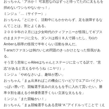
おっちゃん「アホか！ 可哀想なのはずっと待ってたのに太ももを
拝めないワシらやないかっ！」
ミンジュ「…（サイテー）」
おっちゃん「とにかく、活動中にもかかわらず、足を故障するな
んてことは、割とよくある。
２００９年の２月には少女時代のティファニーが怪我してギプス
のままステージに立ち、ダンスは残り８人で踊ったし、f(x)の
Amberも靱帯の怪我で半年くらい活動を休んだ。
T-araのファヨンは例のいじめ問題のきっかけとなった怪我があ
る。
そう言う意味じゃAileeはちゃんとステージに立ってる訳で、“意
志”があると言えるやろうね（ニヤリ）」
ミンジュ「やめなさいよ、趣味が悪い」
おっちゃん「まぁ出来ればこの機会にリハビリでエアロバイクい
っぱい漕いで、競輪選手並みの太ももを手に入れて貰いたい。勝
率９割を越える小林優香選手くらい立派な太ももを」
ミンジュ「また競輪かい！」
おっちゃん「まぁ競輪選手もある意味“Ｋ”アイドルってことで（え