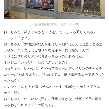
よくある競輪場の風景（撮影：u1729）
おっちゃん「顔より太もも！ うむ、おっしゃる通りである」
ミンジュ「は？」
おっちゃん「女性は脚なんか細けりゃ細いほどええと思うとるよ
うやが、そう思うとる限り２次元キャラには勝てへんぞ。
３Ｄには３Ｄのリアルな良さっちゅうのがあるねん」
ミンジュ「いったい、なにほざいとるの？」
おっちゃん「いやなに、今やってるガールズケイリンのチャッチ
コピーが“顔より太もも。”ちゅうてな、納得出来るなーて感心しと
ったんや」
ミンジュ「はぁ？ 仕事もせんとネットで競輪なんかやってたん
か？（怒）」
おっちゃん「い、いや（汗）…仕事ですがな、仕事。K-Pop喫茶に
ふさわしいＫアイドルの研究です」