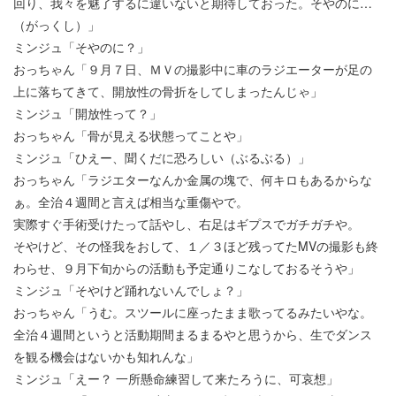
回り、我々を魅了するに違いないと期待しておった。そやのに…
（がっくし）」
ミンジュ「そやのに？」
おっちゃん「９月７日、ＭＶの撮影中に車のラジエーターが足の
上に落ちてきて、開放性の骨折をしてしまったんじゃ」
ミンジュ「開放性って？」
おっちゃん「骨が見える状態ってことや」
ミンジュ「ひえー、聞くだに恐ろしい（ぶるぶる）」
おっちゃん「ラジエターなんか金属の塊で、何キロもあるからな
ぁ。全治４週間と言えば相当な重傷やで。
実際すぐ手術受けたって話やし、右足はギプスでガチガチや。
そやけど、その怪我をおして、１／３ほど残ってたMVの撮影も終
わらせ、９月下旬からの活動も予定通りこなしておるそうや」
ミンジュ「そやけど踊れないんでしょ？」
おっちゃん「うむ。スツールに座ったまま歌ってるみたいやな。
全治４週間というと活動期間まるまるやと思うから、生でダンス
を観る機会はないかも知れんな」
ミンジュ「えー？ 一所懸命練習して来たろうに、可哀想」