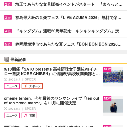
埼玉であらたな文具販売イベントがスタート 『まるっと…
2
位
福島最大級の音楽フェス『LIVE AZUMA 2026』無料で楽…
3
位
『キングダム』連載20周年記念「キンキンキングダム」渋…
4
位
静岡県焼津市であらたな夏フェス『BON BON BON 2026…
5
位
最新記事
9/13開催『SATO presents 高校野球女子選抜vsイチ
NEW
ロー選抜 KOBE CHIBEN』に習志野高校吹奏楽部と…
2026.8.7 ｜ SPICER
ニュース
スポーツ
omeme tenten、今年最後のワンマンライブ『ten out
NEW
of ten 〜one man〜』を11月に開催決定
2026.8.7 ｜ SPICER
ニュース
音楽