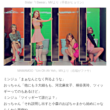
Sistar『I Swear』MVより（手前がヒョリン）
MAMAMOO『Um Oh Ah Yeh』MVより（右端がファサ）
ミンジュ「まぁなんとなく判るような」
おっちゃん「他にも３大細もも、河北麻友子、桐谷美玲、ツィッ
ギーってのもあるけど」
ミンジュ「ツイッギーて誰だよ？」
おっちゃん「それ説明し出すと小森のおばちゃまから始めにゃな
らんから面倒や。