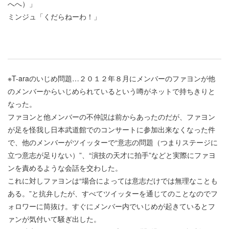
へへ）」
ミンジュ「くだらねーわ！」
※T-araのいじめ問題…２０１２年８月にメンバーのファヨンが他
のメンバーからいじめられているという噂がネットで持ちきりと
なった。
ファヨンと他メンバーの不仲説は前からあったのだが、ファヨン
が足を怪我し日本武道館でのコンサートに参加出来なくなった件
で、他のメンバーがツイッターで“意志の問題（つまりステージに
立つ意志が足りない）”、“演技の天才に拍手”などと実際にファヨ
ンを責めるような会話を交わした。
これに対しファヨンは“場合によっては意志だけでは無理なことも
ある。”と抗弁したが、すべてツイッターを通じてのことなのでフ
ォロワーに筒抜け。すぐにメンバー内でいじめが起きているとフ
ァンが気付いて騒ぎ出した。