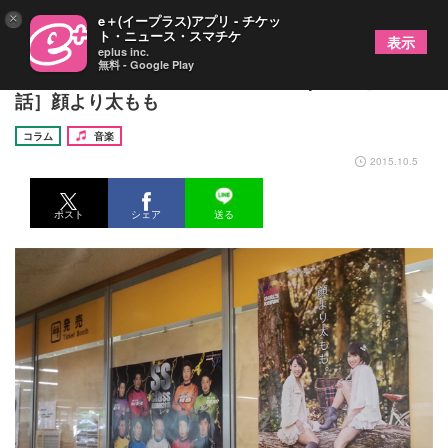
×
e＋(イープラス)アプリ - チケッ
ト・ニュース・スマチケ
表示
eplus inc.
無料 - Google Play
おっちゃん＆ミンジュの怪しいK-Pop喫茶［第4
話］顔より太もも
コラム
音楽
2015.10.5
ポスト
シェア
送る