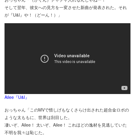
そして翌年、彼女への見方を一変させた新曲が発表された。それ
が『U&I』や！（どーん！）」
Ailee『U&I』
おっちゃん「このMVで惜しげもなくさらけ出された超合金ロボの
ような太ももに、世界は刮目した。
凄いぞ、Ailee！ 太いぞ、Ailee！ これほどの逸材を見逃していた
不明を我々は恥じた。