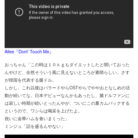
Ailee『Dont' Touch Me』
おっちゃん「この時は１０ｋｇもダイエットしたと聞いておった
んやけど、全然そういう風に見えないところが素晴らしい。さす
が韓国を代表する腿ドル。
しかし、これ以後はバラードやらOSTやらでややおとなしめの活
動が続いてな。日本デビューなんかもあったし、腿ドルファンに
は寂しい時期が続いとったんやが、ついにこの夏カムバックする
というので、ワシらは喝采を上げたよ。
祝いに金華ハムを食いまくった」
ミンジュ「話を盛るんやない」