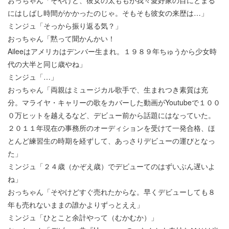
にはしばし時間がかかったのじゃ。そもそも彼女の来歴は…」
ミンジュ「そっから振り返る気？」
おっちゃん「黙って聞かんかい！
Aileeはアメリカはデンバー生まれ。１９８９年ちゅうから少女時
代の大半と同じ歳やね」
ミンジュ「…」
おっちゃん「両親はミュージカル歌手で、生まれつき素質は充
分。マライヤ・キャリーの歌をカバーした動画がYoutubeで１００
０万ヒットを越えるなど、デビュー前から話題にはなっていた。
２０１１年現在の事務所のオーディションを受けて一発合格、ほ
とんど練習生の時期を経ずして、あっさりデビューの運びとなっ
た」
ミンジュ「２４歳（かぞえ歳）でデビューてのはずいぶん遅いよ
ね」
おっちゃん「そやけどすぐ売れたからな。早くデビューしても８
年も売れないままの誰かよりずっとええ」
ミンジュ「ひとこと余計やって（むかむか）」