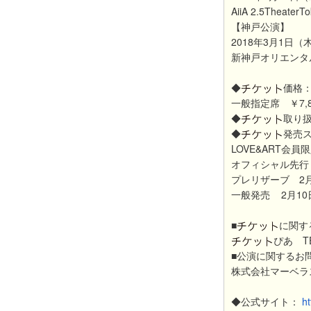
AiiA 2.5TheaterT
【神戸公演】
2018年3月1日
新神戸オリエンタ
◆
価格
一般指定席 ￥7,
◆
取り
◆
発売
LOVE&ART会員限
オフィシャル先行 1月
プレリザーブ 2月4日
一般発売 2月10日(
■
に関す
ぴあ TEL
■公演に関するお
株式会社マーベラス 
◆公式サイト：
ht