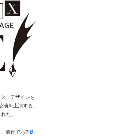
クターデザインを
弾公演を上演する。
題された。
す。前作である
B-