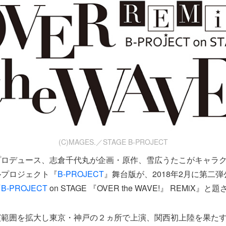
(C)MAGES.／STAGE B-PROJECT
プロデュース、志倉千代丸が企画・原作、雪広うたこがキャラ
ルプロジェクト『
B-PROJECT
』舞台版が、2018年2月に第二
『
B-PROJECT
on STAGE 『OVER the WAVE!』 REMiX』と
演範囲を拡大し東京・神戸の２ヵ所で上演、関西初上陸を果た