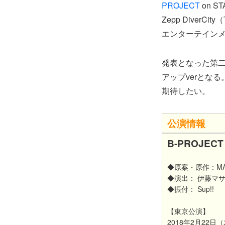
PROJECT
on S
Zepp Diver
エンターテイン
発表となった第
アップverとな
期待したい。
公演情報
B-PROJECT
◆原案・原作：MA
◆演出： 伊藤
◆振付： Sup!!
【東京公演】
2018年2月22