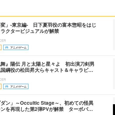
変」-東京編- 日下夏羽役の富本惣昭をはじ
ャラクタービジュアルが解禁
ICER
アニメ/ゲーム
舞』陽伝 月と太陽と星々よ 初出演刀剣男
丸国綱役の松田昇大らキャスト＆キャラビ…
ICER
アニメ/ゲーム
ン」～Occultic Stage～、初めての怪異
ンを再現した第2弾PVが解禁 ターボバ…