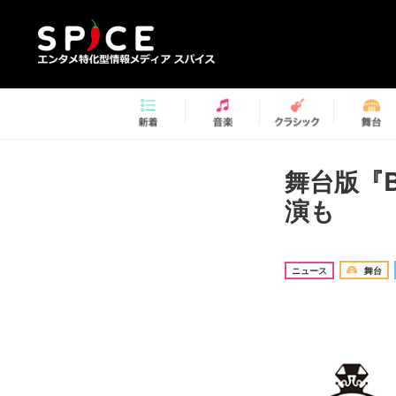
舞台版『B
演も
ニュース
舞台