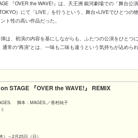
TAGE 『OVER the WAVE!』は、天王洲 銀河劇場での「舞
City（TOKYO）にて「LIVE」を行うという、舞台+LIVEでひと
メント性の高い作品だった。
二弾は、初演の内容を基にしながらも、ふたつの公演をひとつ
る。通常の“再演”とは、一味も二味も違うという気持ちが込められ
 on STAGE 『OVER the WAVE!』 REMiX
GES. 脚本：MAGES.／香村純子
マサミ
日（木）～2月25日（日）