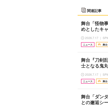
関連記事
舞台「怪物事
めとしたキ
2026.7.17 ｜ SP
ニュース
舞台
舞台『刀剣乱
士となる鬼
2026.7.17 ｜ SP
ニュース
舞台
舞台「ダンダダ
との邂逅シー