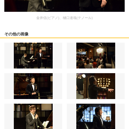
金井信(ピアノ)、樋口達哉(テノール)
その他の画像