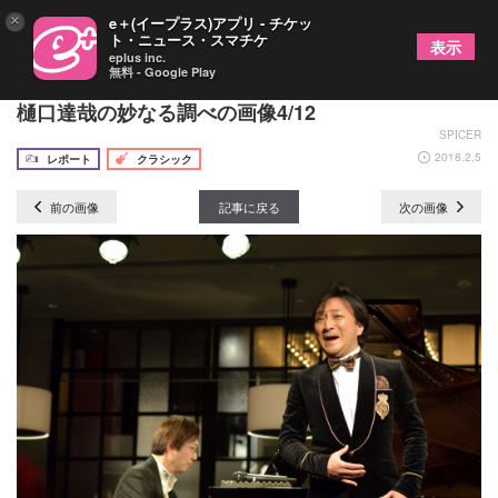
×
e＋(イープラス)アプリ - チケッ
ト・ニュース・スマチケ
表示
eplus inc.
無料 - Google Play
壮大なオペラアリアの世界が広がるテノール歌手・
樋口達哉の妙なる調べの画像4/12
SPICER
2018.2.5
レポート
クラシック
前の画像
記事に戻る
次の画像