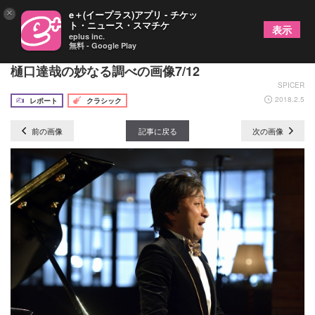
×
e＋(イープラス)アプリ - チケッ
ト・ニュース・スマチケ
表示
eplus inc.
無料 - Google Play
壮大なオペラアリアの世界が広がるテノール歌手・
樋口達哉の妙なる調べの画像7/12
SPICER
2018.2.5
レポート
クラシック
前の画像
記事に戻る
次の画像