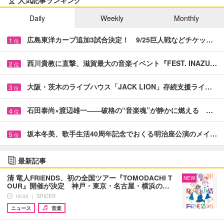
人気記事ランキング
Daily
Weekly
Monthly
広島東洋カープ追加3試合決定！ 9/25巨人戦などチケッ…
1
位
西川貴教に直撃、滋賀最大の音楽イベント『FEST. INAZU…
2
位
大阪・茨木のライブハウス「JACK LION」存続支援ライ…
3
位
石田泰尚×渡辺雄一――破格の“音楽魂”が静かに燃える …
4
位
坂本冬美、歌手生活40周年記念でおくる明治座公演のメイ…
5
位
最新記事
清 竜人FRIENDS、初の全国ツアー『TOMODACHI T
NEW
OUR』開催が決定 神戸・東京・名古屋・横浜の…
16:00 ｜ SPICER
ニュース
音楽