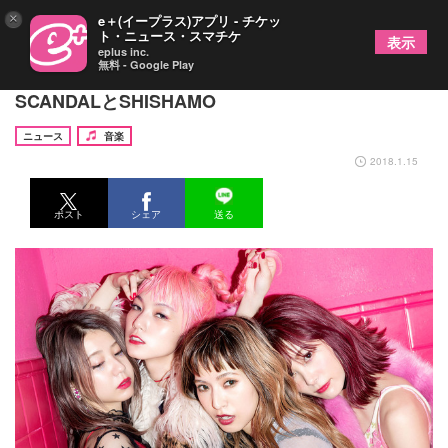
×
e＋(イープラス)アプリ - チケッ
ト・ニュース・スマチケ
表示
eplus inc.
無料 - Google Play
Eテレ「Rの法則」で“軽音女子”を特集、ゲストに
SCANDALとSHISHAMO
ニュース
音楽
2018.1.15
ポスト
シェア
送る