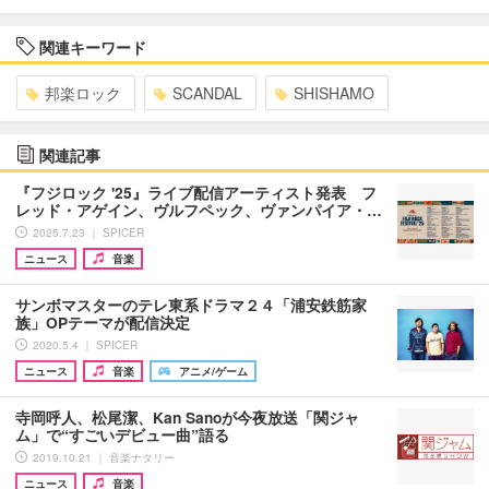
関連キーワード
邦楽ロック
SCANDAL
SHISHAMO
関連記事
『フジロック '25』ライブ配信アーティスト発表 フ
レッド・アゲイン、ヴルフペック、ヴァンパイア・…
2025.7.23 ｜ SPICER
ニュース
音楽
サンボマスターのテレ東系ドラマ２４「浦安鉄筋家
族」OPテーマが配信決定
2020.5.4 ｜ SPICER
ニュース
音楽
アニメ/ゲーム
寺岡呼人、松尾潔、Kan Sanoが今夜放送「関ジャ
ム」で“すごいデビュー曲”語る
2019.10.21 ｜ 音楽ナタリー
ニュース
音楽