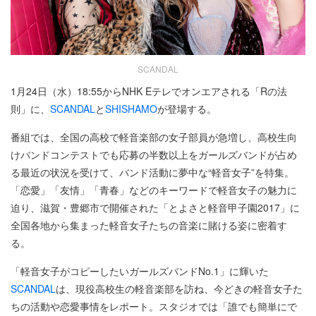
SCANDAL
1月24日（水）18:55からNHK Eテレでオンエアされる「Rの法
則」に、
SCANDAL
と
SHISHAMO
が登場する。
番組では、全国の高校で軽音楽部の女子部員が急増し、高校生向
けバンドコンテストでも応募の半数以上をガールズバンドが占め
る最近の状況を受けて、バンド活動に夢中な“軽音女子”を特集。
「恋愛」「友情」「青春」などのキーワードで軽音女子の魅力に
迫り、滋賀・豊郷市で開催された「とよさと軽音甲子園2017」に
全国各地から集まった軽音女子たちの音楽に賭ける姿に密着す
る。
「軽音女子がコピーしたいガールズバンドNo.1」に輝いた
SCANDAL
は、現役高校生の軽音楽部を訪ね、今どきの軽音女子た
ちの活動や恋愛事情をレポート。スタジオでは「誰でも簡単にで