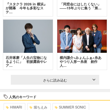
『スタクラ 2026 in 横浜』
「同窓会にはしたくない」
が開幕 今年も多彩なス
――15年ぶりに集う「第…
テ…
石井琢磨「人生の宝物にな
横内謙介×みょんふぁ×糸あ
るように」 初披露曲やレ
やつり人形一糸座 創作
ア…
人…
さらに読み込む
人気のキーワード
HIMARI
堀ちえみ
SUMMER SONIC