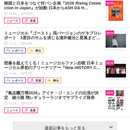
韓国と日本をつなぐ対バン企画『2026 Rising Conne
NEW
ction in Japan』が始動 日本からASH DA H…
14:30 ｜ SPICER
ニュース
音楽
ミュージカル『ゴースト』両バージョンのゲネプロレ
NEW
ポート 3度目のサムを演じる浦井健治と星風まど…
13:30 ｜ SPICER
レポート
舞台
想像を超えてくる！ミュージカルファン必聴 日本ミュ
NEW
ージカル界初のアリーナツアー『New HISTORY C…
13:00 ｜ SPICER
レポート
音楽
舞台
『氣志團万博2026』アイナ・ジ・エンドの出演が決
NEW
定 綾小路 翔レギュラーラジオでサプライズ発表
12:00 ｜ SPICER
ニュース
音楽
最新記事をもっと見る