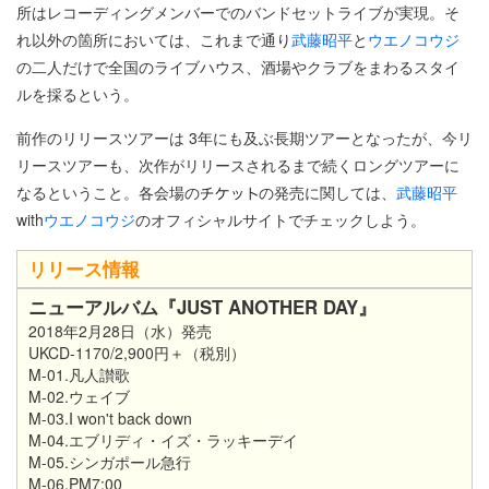
所はレコーディングメンバーでのバンドセットライブが実現。そ
れ以外の箇所においては、これまで通り
武藤昭平
と
ウエノコウジ
の二人だけで全国のライブハウス、酒場やクラブをまわるスタイ
ルを採るという。
前作のリリースツアーは 3年にも及ぶ長期ツアーとなったが、今リ
リースツアーも、次作がリリースされるまで続くロングツアーに
なるということ。各会場の
の発売に関しては、
武藤昭平
with
ウエノコウジ
のオフィシャルサイトでチェックしよう。
リリース情報
ニューアルバム『JUST ANOTHER DAY』
2018年2月28日（水）発売
UKCD-1170/2,900円＋（税別）
M-01.凡人讃歌
M-02.ウェイブ
M-03.I won't back down
M-04.エブリディ・イズ・ラッキーデイ
M-05.シンガポール急行
M-06.PM7:00