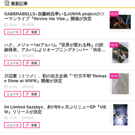
最新記事
SABBRABELLS×加藤純也率いるJUNYA projectのツ
NEW
ーマンライブ『Revive the Vibe.』開催が決定
22:00 ｜ SPICER
ニュース
音楽
ハク。メジャー1stアルバム『世界が変わる時』の詳
NEW
細発表、アルバムよりオープニングナンバー「渋谷…
21:00 ｜ SPICER
ニュース
音楽
川辺素（ミツメ）、初の自主企画『“行方不明”Releas
NEW
e Show at WWW』開催が決定
21:00 ｜ SPICER
ニュース
音楽
04 Limited Sazabys、約1年8ヶ月ぶりニューEP『VIE
W』リリースが決定
17:00 ｜ SPICER
ニュース
音楽