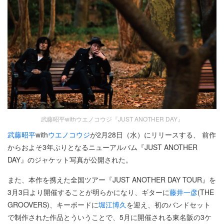
武藤昭平withウエノコウジ『JUST ANOTHER DAY』
武藤昭平
with
ウエノコウジ
が2月28日（水）にリリースする、 前作
からおよそ3年ぶりとなるニューアルバム『JUST ANOTHER
DAY』のジャケット写真が公開された。
また、本作を携えた全国ツアー『JUST ANOTHER DAY TOUR』を
3月3日より開催することが明らかになり、ギターに
藤井一彦
(THE
GROOVERS)、キーボードに
堀江博久
を迎え、初のバンドセット
で制作された作品とういうことで、5月に開催される東名阪の3ケ