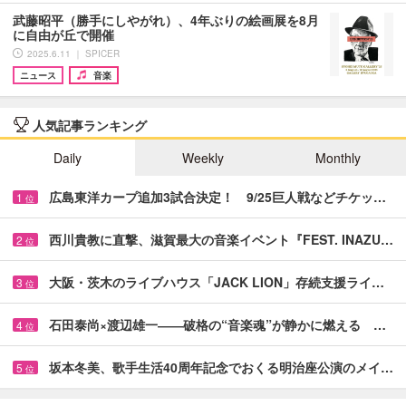
武藤昭平（勝手にしやがれ）、4年ぶりの絵画展を8月
に自由が丘で開催
2025.6.11 ｜ SPICER
ニュース
音楽
人気記事ランキング
Daily
Weekly
Monthly
広島東洋カープ追加3試合決定！ 9/25巨人戦などチケッ…
1
位
西川貴教に直撃、滋賀最大の音楽イベント『FEST. INAZU…
2
位
大阪・茨木のライブハウス「JACK LION」存続支援ライ…
3
位
石田泰尚×渡辺雄一――破格の“音楽魂”が静かに燃える …
4
位
坂本冬美、歌手生活40周年記念でおくる明治座公演のメイ…
5
位