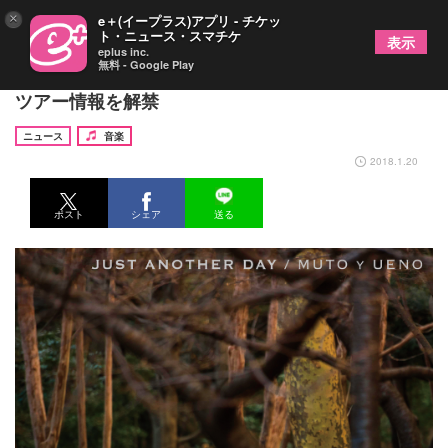
×
e＋(イープラス)アプリ - チケッ
ト・ニュース・スマチケ
表示
eplus inc.
無料 - Google Play
武藤昭平withウエノコウジ、新譜ジャケットと全国
ツアー情報を解禁
ニュース
音楽
2018.1.20
ポスト
シェア
送る