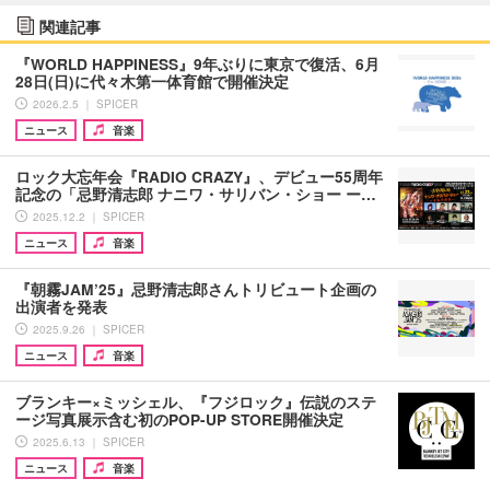
関連記事
『WORLD HAPPINESS』9年ぶりに東京で復活、6⽉
28⽇(⽇)に代々木第一体育館で開催決定
2026.2.5 ｜ SPICER
ニュース
音楽
ロック大忘年会『RADIO CRAZY』、デビュー55周年
記念の「忌野清志郎 ナニワ・サリバン・ショー ー…
2025.12.2 ｜ SPICER
ニュース
音楽
『朝霧JAM’25』忌野清志郎さんトリビュート企画の
出演者を発表
2025.9.26 ｜ SPICER
ニュース
音楽
ブランキー×ミッシェル、『フジロック』伝説のステ
ージ写真展示含む初のPOP-UP STORE開催決定
2025.6.13 ｜ SPICER
ニュース
音楽