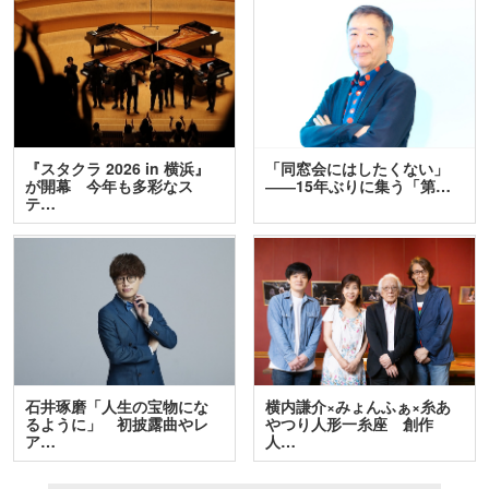
『スタクラ 2026 in 横浜』
「同窓会にはしたくない」
が開幕 今年も多彩なス
――15年ぶりに集う「第…
テ…
石井琢磨「人生の宝物にな
横内謙介×みょんふぁ×糸あ
るように」 初披露曲やレ
やつり人形一糸座 創作
ア…
人…