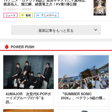
梶原岳人、堀江瞬、綿貫竜之介！PV第1弾公開
2026.8.7 ｜ SPICER
ニュース
動画
アニメ/ゲーム
最新記事をもっと見る
POWER PUSH
82MAJOR 次世代K-POPボ
『SUMMER SONIC
ーイズグループの“今”を
2026』、ベテラン3組の懐…
訊…