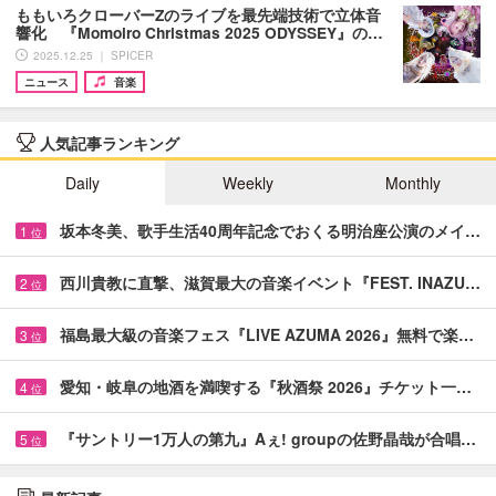
ももいろクローバーZのライブを最先端技術で立体音
響化 『Momoiro Christmas 2025 ODYSSEY』の…
2025.12.25 ｜ SPICER
ニュース
音楽
人気記事ランキング
Daily
Weekly
Monthly
坂本冬美、歌手生活40周年記念でおくる明治座公演のメイ…
1
位
西川貴教に直撃、滋賀最大の音楽イベント『FEST. INAZU…
2
位
福島最大級の音楽フェス『LIVE AZUMA 2026』無料で楽…
3
位
愛知・岐阜の地酒を満喫する『秋酒祭 2026』チケット一…
4
位
『サントリー1万人の第九』Aぇ! groupの佐野晶哉が合唱…
5
位