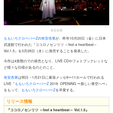
有安杏果
ももいろクローバーZ
の
有安杏果
が、昨年10月20日（金）に日本
武道館で行われた『ココロノセンリツ ～feel a heartbeat～
Vol.1.5』を3月28日（水）に発売することを発表した。
今作は4形態のでの発売となり、LIVE CDやフォトブックレットな
ど様々な仕様があるのとのこと。
有安杏果
は明日・1月21日に幕張メッセ9〜11ホールで行われる
LIVE『
ももいろクローバーZ
2018 OPENING 〜新しい青空へ〜』
をもって、
ももいろクローバーZ
を卒業する。
リリース情報
『ココロノセンリツ ～feel a heartbeat～ Vol.1.5』