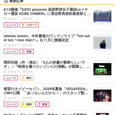
最新記事
9/13開催『SATO presents 高校野球女子選抜vsイチ
ロー選抜 KOBE CHIBEN』に習志野高校吹奏楽部と…
2026.8.7 ｜ SPICER
ニュース
スポーツ
omeme tenten、今年最後のワンマンライブ『ten out
of ten 〜one man〜』を11月に開催決定
2026.8.7 ｜ SPICER
ニュース
音楽
岡田利規（作・演出）「5人の俳優が素晴らしいで
す」～『映画を撮りたいゾンビの演劇』が開幕し、…
2026.8.7 ｜ SPICER
ニュース
舞台
猫背のネイビーセゾン、2026年夏曲「VEGAVEGA」
のMV公開 「あっちいんだから！」のスタンプ配…
2026.8.7 ｜ SPICER
ニュース
動画
音楽
TVアニメ『ロメリア戦記』追加キャストに千葉翔也、