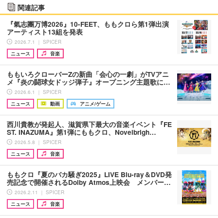
関連記事
『氣志團万博2026』10-FEET、ももクロら第1弾出演
アーティスト13組を発表
2026.7.1 ｜ SPICER
ニュース
音楽
ももいろクローバーZの新曲「会心の一劇」がTVアニ
メ『炎の闘球女ドッジ弾子』オープニング主題歌に…
2026.6.1 ｜ SPICER
ニュース
動画
アニメ/ゲーム
西川貴教が発起人、滋賀県下最大の音楽イベント『FE
ST. INAZUMA』第1弾にももクロ、Novelbrigh…
2026.5.8 ｜ SPICER
ニュース
音楽
ももクロ『夏のバカ騒ぎ2025』LIVE Blu-ray＆DVD発
売記念で開催されるDolby Atmos上映会 メンバー…
2026.2.11 ｜ SPICER
ニュース
音楽