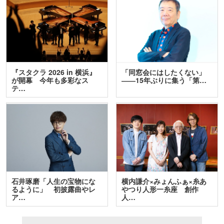
『スタクラ 2026 in 横浜』
「同窓会にはしたくない」
が開幕 今年も多彩なス
――15年ぶりに集う「第…
テ…
石井琢磨「人生の宝物にな
横内謙介×みょんふぁ×糸あ
るように」 初披露曲やレ
やつり人形一糸座 創作
ア…
人…