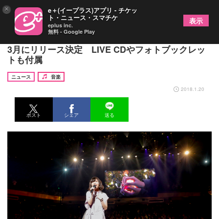
×
e＋(イープラス)アプリ - チケッ
ト・ニュース・スマチケ
表示
eplus inc.
無料 - Google Play
ももクロ・有安杏果、日本武道館公演の映像作品を
3月にリリース決定 LIVE CDやフォトブックレッ
トも付属
ニュース
音楽
2018.1.20
ポスト
シェア
送る