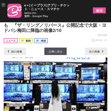
×
e＋(イープラス)アプリ - チケッ
ト・ニュース・スマチケ
表示
eplus inc.
無料 - Google Play
貞子のほっこりサプライズ演出に「かわいい」の声
も 『ザ・リング／リバース』公開記念で大阪・ヨ
ドバシ梅田に降臨の画像2/10
SPICER
2018.1.21
ニュース
動画
映画
前の画像
記事に戻る
次の画像