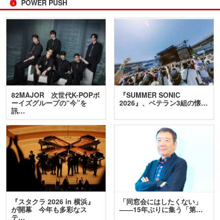
POWER PUSH
82MAJOR 次世代K-POPボ
『SUMMER SONIC
ーイズグループの“今”を
2026』、ベテラン3組の懐…
訊…
『スタクラ 2026 in 横浜』
「同窓会にはしたくない」
が開幕 今年も多彩なス
――15年ぶりに集う「第…
テ…