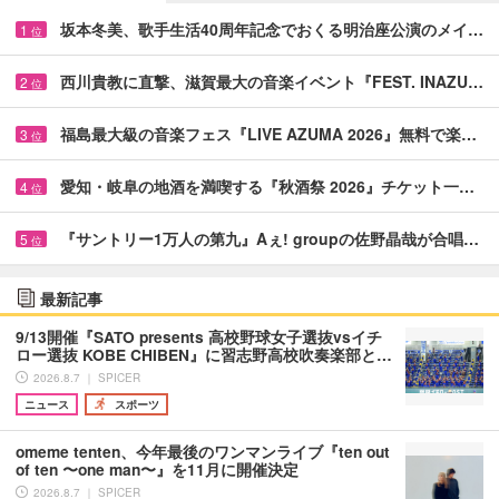
坂本冬美、歌手生活40周年記念でおくる明治座公演のメイ…
1
位
西川貴教に直撃、滋賀最大の音楽イベント『FEST. INAZU…
2
位
福島最大級の音楽フェス『LIVE AZUMA 2026』無料で楽…
3
位
愛知・岐阜の地酒を満喫する『秋酒祭 2026』チケット一…
4
位
『サントリー1万人の第九』Aぇ! groupの佐野晶哉が合唱…
5
位
最新記事
9/13開催『SATO presents 高校野球女子選抜vsイチ
ロー選抜 KOBE CHIBEN』に習志野高校吹奏楽部と…
2026.8.7 ｜ SPICER
ニュース
スポーツ
omeme tenten、今年最後のワンマンライブ『ten out
of ten 〜one man〜』を11月に開催決定
2026.8.7 ｜ SPICER