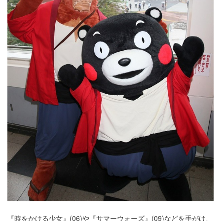
『時をかける少女』(06)や『サマーウォーズ』(09)などを手がけ、