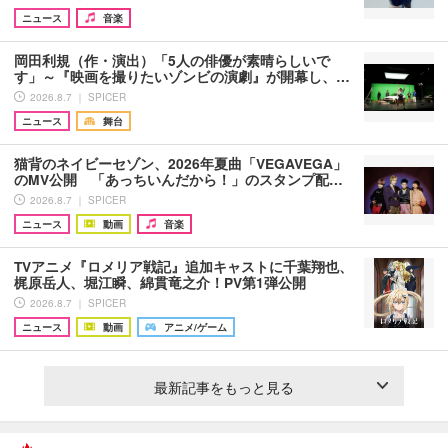
ニュース
音楽
岡田利規（作・演出）「5人の俳優が素晴らしいで
す」～『映画を撮りたいゾンビの演劇』が開幕し、…
2026.8.7 ｜ SPICER
ニュース
舞台
猫背のネイビーセゾン、2026年夏曲「VEGAVEGA」
のMV公開 「あっちいんだから！」のスタンプ配…
2026.8.7 ｜ SPICER
ニュース
動画
音楽
TVアニメ『ロメリア戦記』追加キャストに千葉翔也、
梶原岳人、堀江瞬、綿貫竜之介！PV第1弾公開
2026.8.7 ｜ SPICER
ニュース
動画
アニメ/ゲーム
最新記事をもっと見る