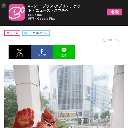
×
e＋(イープラス)アプリ - チケッ
ト・ニュース・スマチケ
表示
eplus inc.
無料 - Google Play
渋谷の街にくまモン＆バケモノ級の巨大熊が出没！
ニュース
アニメ/ゲーム
2015.7.7
ポスト
シェア
送る