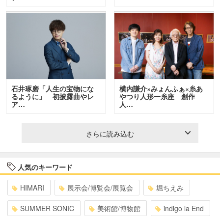
石井琢磨「人生の宝物にな
横内謙介×みょんふぁ×糸あ
るように」 初披露曲やレ
やつり人形一糸座 創作
ア…
人…
さらに読み込む
人気のキーワード
HIMARI
展示会/博覧会/展覧会
堀ちえみ
SUMMER SONIC
美術館/博物館
indigo la End