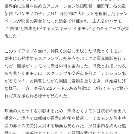
世界的に注目を集めるアニメーション映画監督・細田守。彼の最
新作『バケモノの子』(7月11日公開)の大ヒットを祈願したキャン
ペーンが映画の舞台となった渋谷で開催され、主人公のバケモ
ノ“熊徹”と熊本をPRする人気キャラ“くまモン”とのタイアップが実
現した！
このタイアップを受け、仲良く渋谷に出現した熊徹とくまモン。
劇中にも登場するスクランブル交差点をバックに写真撮影を行う
など、熊徹がくまモンに渋谷の街を案内した。熊徹とお揃いの衣
装を着たくまモンは、スクランブル交差点を前に「テンションあ
がるモン！」と興奮しながら周囲に愛嬌を振りまき、終始楽しげ
な様子。一方、身長が2.2メートルある熊徹は、道行く人々に驚か
れ写真を撮られる様子が見られた。
映画の大ヒットを祈願するため、熊徹とくまモンは渋谷の金王八
幡宮へ。境内では熊徹が得意の剣術を披露し、くまモンが熊本特
産の赤ナスで受け太刀する場面も見られた。渋谷案内を終えた熊
徹から、「渋谷はどうだった？」と質問を受けたくまモンは、