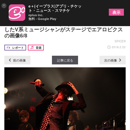
×
e＋(イープラス)アプリ - チケッ
ト・ニュース・スマチケ
表示
eplus inc.
無料 - Google Play
YURAサマ×「＠works project」 イベントに出演
したV系ミュージシャンがステージでエアロビクス
の画像6/8
SPICER
2018.2.22
レポート
音楽
前の画像
記事に戻る
次の画像