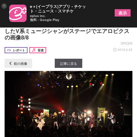
×
e＋(イープラス)アプリ - チケッ
ト・ニュース・スマチケ
表示
eplus inc.
無料 - Google Play
YURAサマ×「＠works project」 イベントに出演
したV系ミュージシャンがステージでエアロビクス
の画像8/8
SPICER
2018.2.22
レポート
音楽
前の画像
記事に戻る