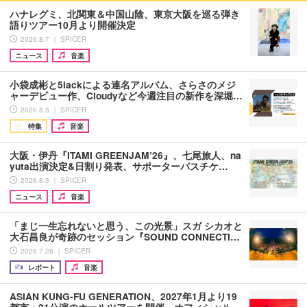
ハナレグミ、北関東＆中国山陰、東京大阪を巡る弾き
語りツアー10月より開催決定
2026.8.7 ｜ SPICER
ニュース
音楽
小袋成彬と5lackによる連名アルバム、さらさのメジ
ャーデビュー作、Cloudyなど今週注目の新作を深堀…
2026.8.5 ｜ SPICER
特集
音楽
大阪・伊丹『ITAMI GREENJAM’26』、七尾旅人、na
yuta出演決定&日割り発表、サポーターパスチケ…
2026.8.3 ｜ SPICER
ニュース
音楽
「まじ一生忘れないと思う、この光景」スガ シカオと
大石昌良が奇跡のセッション『SOUND CONNECTI…
2026.7.28 ｜ SPICER
レポート
音楽
ASIAN KUNG-FU GENERATION、2027年1月より19