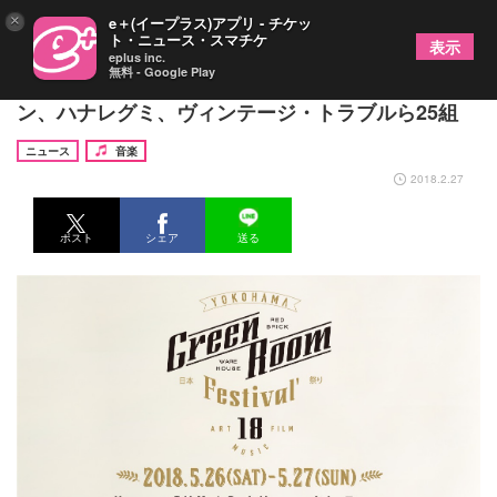
×
e＋(イープラス)アプリ - チケッ
ト・ニュース・スマチケ
表示
eplus inc.
無料 - Google Play
『GREENROOM FESTIVAL』第4弾発表でアジカ
ン、ハナレグミ、ヴィンテージ・トラブルら25組
ニュース
音楽
2018.2.27
ポスト
シェア
送る