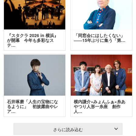
『スタクラ 2026 in 横浜』
「同窓会にはしたくない」
が開幕 今年も多彩なス
――15年ぶりに集う「第…
テ…
石井琢磨「人生の宝物にな
横内謙介×みょんふぁ×糸あ
るように」 初披露曲やレ
やつり人形一糸座 創作
ア…
人…
さらに読み込む