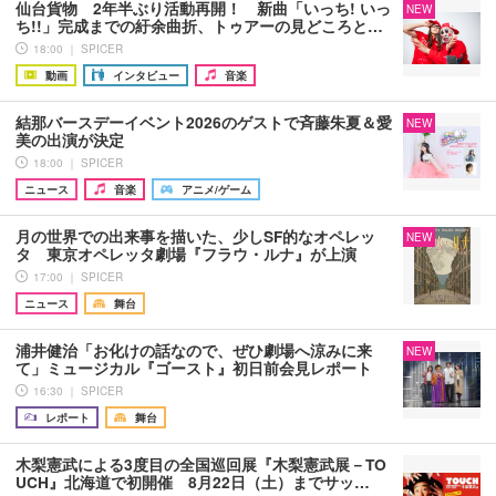
仙台貨物 2年半ぶり活動再開！ 新曲「いっち! いっ
NEW
ち!!」完成までの紆余曲折、トゥアーの見どころと…
18:00 ｜ SPICER
動画
インタビュー
音楽
結那バースデーイベント2026のゲストで斉藤朱夏＆愛
NEW
美の出演が決定
18:00 ｜ SPICER
ニュース
音楽
アニメ/ゲーム
月の世界での出来事を描いた、少しSF的なオペレッ
NEW
タ 東京オペレッタ劇場『フラウ・ルナ』が上演
17:00 ｜ SPICER
ニュース
舞台
浦井健治「お化けの話なので、ぜひ劇場へ涼みに来
NEW
て」ミュージカル『ゴースト』初日前会見レポート
16:30 ｜ SPICER
レポート
舞台
木梨憲武による3度目の全国巡回展『木梨憲武展－TO
UCH』北海道で初開催 8月22日（土）までサッ…