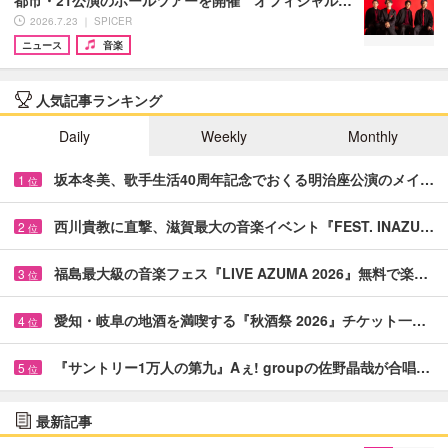
都市・21公演のホールツアーを開催 オフィシャル…
2026.7.23 ｜ SPICER
ニュース
音楽
人気記事ランキング
Daily
Weekly
Monthly
坂本冬美、歌手生活40周年記念でおくる明治座公演のメイ…
1
位
西川貴教に直撃、滋賀最大の音楽イベント『FEST. INAZU…
2
位
福島最大級の音楽フェス『LIVE AZUMA 2026』無料で楽…
3
位
愛知・岐阜の地酒を満喫する『秋酒祭 2026』チケット一…
4
位
『サントリー1万人の第九』Aぇ! groupの佐野晶哉が合唱…
5
位
最新記事