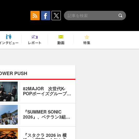
OWER PUSH
82MAJOR 次世代K-
「同窓会に
POPボーイズグループ…
い」――1
『SUMMER SONIC
石井琢磨「
2026』、ベテラン3組…
なるように
『スタクラ 2026 in 横
横内謙介×