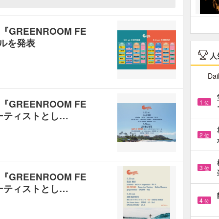
REENROOM FE
ブルを発表
人
Dai
REENROOM FE
1
位
演アーティストとし…
2
位
3
位
REENROOM FE
演アーティストとし…
4
位