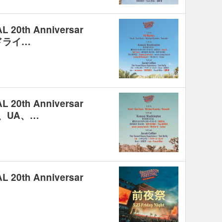
20th Anniversar
ドライ…
20th Anniversar
Z、UA、…
20th Anniversar