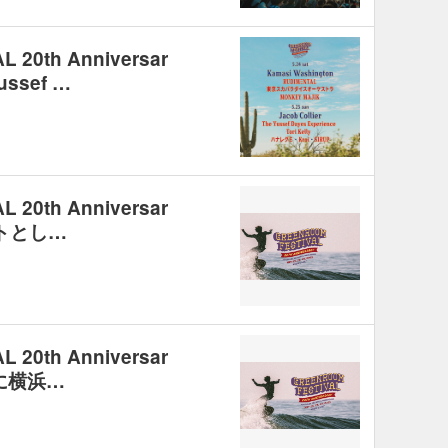
20th Anniversar
ssef …
20th Anniversar
トとし…
20th Anniversar
に横浜…