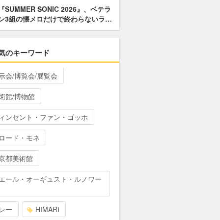
『SUMMER SONIC 2026』、ベテラ
ン3組の懐メロだけで終わらないラ…
気のキーワード
示会/博覧会/展覧会
術館/博物館
ィンセント・ファン・ゴッホ
ロード・モネ
京都美術館
エール・オーギュスト・ルノワー
レー
HIMARI