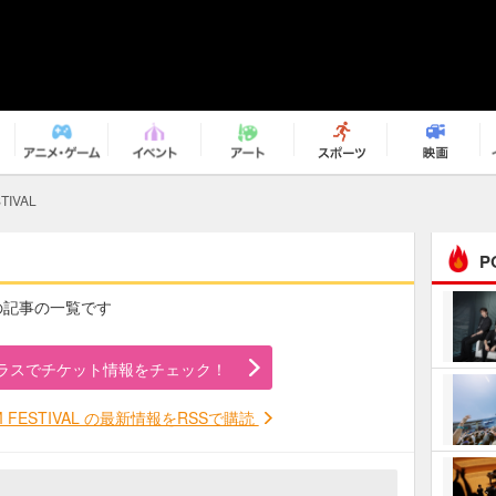
TIVAL
P
ALの記事の一覧です
まるで原作の世界から飛
び出してきたよう！ 圧…
ラスでチケット情報をチェック！
ｅｐｌｕｓ ｗｅｅｋｅ
ｎｄ ｃｌｕｂ
M FESTIVAL の最新情報をRSSで購読
ＲｅｏＮａ“ピルグリム”