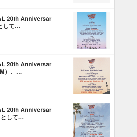
20th Anniversar
として…
20th Anniversar
PM）、…
20th Anniversar
トとして…