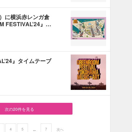
日）に横浜赤レンガ倉
FESTIVAL’24』…
VAL’24』タイムテーブ
次の20件を見る
3
4
5
7
...
次へ