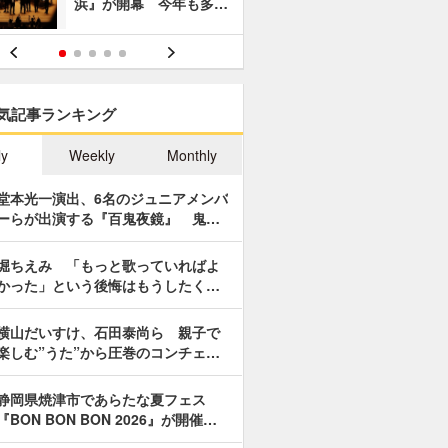
浜』が開幕 今年も多…
あやつり人
気記事ランキング
ly
Weekly
Monthly
堂本光一演出、6名のジュニアメンバ
ーらが出演する『百鬼夜鏡』 鬼…
堀ちえみ 「もっと歌っていればよ
かった」という後悔はもうしたく…
横山だいすけ、石田泰尚ら 親子で
楽しむ”うた”から圧巻のコンチェ…
静岡県焼津市であらたな夏フェス
『BON BON BON 2026』が開催…