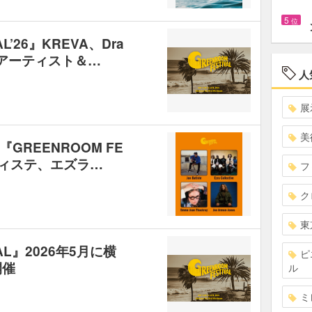
5
位
L’26』KREVA、Dra
弾アーティスト＆…
人
展
美
REENROOM FE
バティステ、エズラ…
フ
ク
東
VAL』2026年5月に横
ピ
開催
ル
ミ