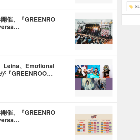
S
開催、『GREENRO
versa…
、Leina、Emotional
Eが『GREENROO…
開催、『GREENRO
versa…