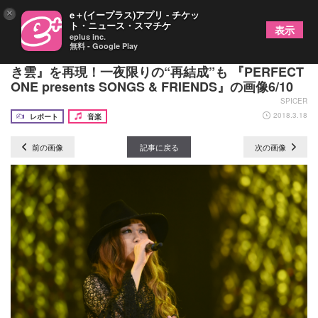
×
e＋(イープラス)アプリ - チケッ
ト・ニュース・スマチケ
表示
eplus inc.
無料 - Google Play
久保田利伸、JUJU、YONCEらが荒井由実『ひこう
き雲』を再現！一夜限りの“再結成”も 『PERFECT
ONE presents SONGS & FRIENDS』の画像6/10
SPICER
2018.3.18
レポート
音楽
前の画像
記事に戻る
次の画像