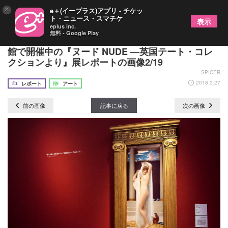
×
e＋(イープラス)アプリ - チケッ
ト・ニュース・スマチケ
表示
eplus inc.
無料 - Google Play
官能のロダン大理石彫刻が日本初公開！ 横浜美術
館で開催中の『ヌード NUDE ―英国テート・コレ
クションより』展レポートの画像2/19
SPICER
2018.3.27
レポート
アート
前の画像
記事に戻る
次の画像