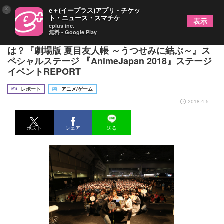
×
e＋(イープラス)アプリ - チケッ
ト・ニュース・スマチケ
表示
eplus inc.
無料 - Google Play
神谷浩史、井上和彦が考えた『劇場版』の内容と
は？『劇場版 夏目友人帳 ～うつせみに結ぶ～』ス
ペシャルステージ 『AnimeJapan 2018』ステージ
イベントREPORT
レポート
アニメ/ゲーム
2018.4.5
ポスト
シェア
送る