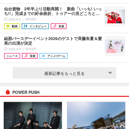
仙台貨物 2年半ぶり活動再開！ 新曲「いっち! いっ
ち!!」完成までの紆余曲折、トゥアーの見どころと…
2026.8.8 ｜ SPICER
動画
インタビュー
音楽
結那バースデーイベント2026のゲストで斉藤朱夏＆愛
美の出演が決定
2026.8.8 ｜ SPICER
ニュース
音楽
アニメ/ゲーム
最新記事をもっと見る
POWER PUSH