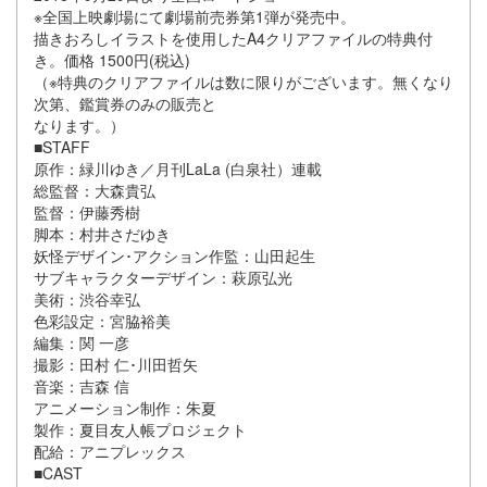
※全国上映劇場にて劇場前売券第1弾が発売中。
描きおろしイラストを使用したA4クリアファイルの特典付
き。価格 1500円(税込)
（※特典のクリアファイルは数に限りがございます。無くなり
次第、鑑賞券のみの販売と
なります。）
■STAFF
原作：緑川ゆき／月刊LaLa (白泉社）連載
総監督：大森貴弘
監督：伊藤秀樹
脚本：村井さだゆき
妖怪デザイン･アクション作監：山田起生
サブキャラクターデザイン：萩原弘光
美術：渋谷幸弘
色彩設定：宮脇裕美
編集：関 一彦
撮影：田村 仁･川田哲矢
音楽：吉森 信
アニメーション制作：朱夏
製作：夏目友人帳プロジェクト
配給：アニプレックス
■CAST