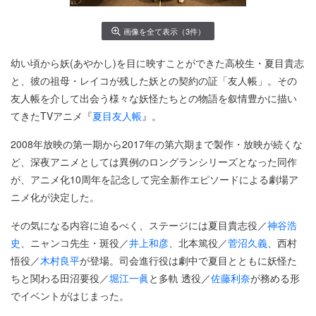
画像を全て表示（3件）
幼い頃から妖(あやかし)を目に映すことができた高校生・夏目貴志
と、彼の祖母・レイコが残した妖との契約の証「友人帳」。その
友人帳を介して出会う様々な妖怪たちとの物語を叙情豊かに描い
てきたTVアニメ『
夏目友人帳
』。
2008年放映の第一期から2017年の第六期まで製作・放映が続くな
ど、深夜アニメとしては異例のロングランシリーズとなった同作
が、アニメ化10周年を記念して完全新作エピソードによる劇場ア
ニメ化が決定した。
その気になる内容に迫るべく、ステージには夏目貴志役／
神谷浩
史
、ニャンコ先生・斑役／
井上和彦
、北本篤役／
菅沼久義
、西村
悟役／
木村良平
が登場。司会進行役は劇中で夏目とともに妖怪た
ちと関わる田沼要役／
堀江一眞
と多軌 透役／
佐藤利奈
が務める形
でイベントがはじまった。