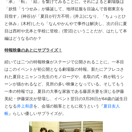
「承」「転」「結」を繋げてみることに。それによると劇場版は
「妖怪「うつせみ」が爆誕して、地球征服を目論んで首都東京を
目指す」(神谷)が「夏目が行方不明」(井上)になり、「ちょっとひ
と休み」(木村)したら「なんやかんやで事件は解決し、次の日に夏
目は西村や北本と学校に登校」(菅沼)ということだが、はたして本
編はどうなるのか？
特報映像のあとにサプライズ！
続いては二つの特報映像がステージで公開されることに。一本目
はこのイベントが初公開となる劇場版の特報。新たにアフレコさ
れた夏目とニャンコ先生のモノローグや、名取の式・柊が戦うシ
ーンが描かれるなど、見所の多い映像となっている。そしてもう
一本の特報では、夏目の大事な家族である藤原夫妻を演じる伊藤
美紀・伊藤栄次が登場し、イベント翌日の3月26日が64歳の誕生日
となる
井上和彦
を、会場の観客とともに祝うという『
夏目友人
帳
』らしい優しいサプライズが。