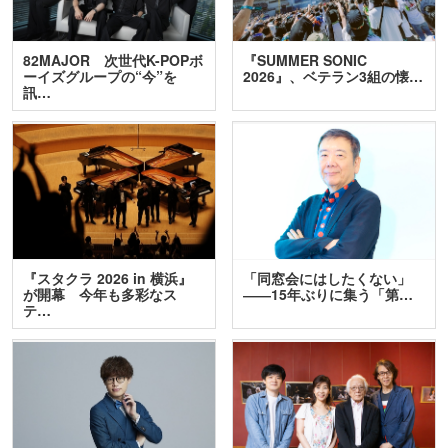
82MAJOR 次世代K-POPボ
『SUMMER SONIC
ーイズグループの“今”を
2026』、ベテラン3組の懐…
訊…
『スタクラ 2026 in 横浜』
「同窓会にはしたくない」
が開幕 今年も多彩なス
――15年ぶりに集う「第…
テ…