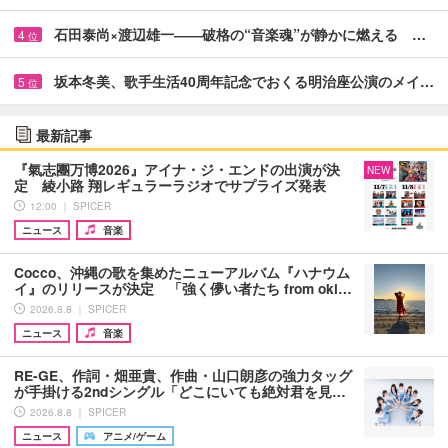
石田泰尚×渡辺雄一――破格の“音楽魂”が静かに燃える …
4
位
坂本冬美、歌手生活40周年記念でおくる明治座公演のメイ…
5
位
最新記事
『氣志團万博2026』アイナ・ジ・エンドの出演が決
NEW
定 綾小路 翔レギュラーラジオでサプライズ発表
12:00 ｜ SPICER
ニュース
音楽
Cocco、沖縄の歌を集めたニューアルバム『ハナウム
イ』のリリースが決定 「強く儚い者たち from oki…
2026.8.8 ｜ SPICER
ニュース
音楽
RE-GE、作詞・畑亜貴、作曲・山口朗彦の強力タッグ
が手掛ける2ndシングル「どこにいても絶対君を見…
2026.8.8 ｜ SPICER
ニュース
アニメ/ゲーム