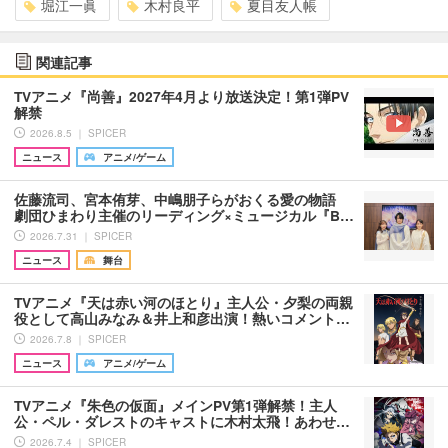
堀江一眞
木村良平
夏目友人帳
関連記事
TVアニメ『尚善』2027年4月より放送決定！第1弾PV
解禁
2026.8.5 ｜ SPICER
ニュース
アニメ/ゲーム
佐藤流司、宮本侑芽、中嶋朋子らがおくる愛の物語
劇団ひまわり主催のリーディング×ミュージカル『B…
2026.7.31 ｜ SPICER
ニュース
舞台
TVアニメ『天は赤い河のほとり』主人公・夕梨の両親
役として高山みなみ＆井上和彦出演！熱いコメント…
2026.7.8 ｜ SPICER
ニュース
アニメ/ゲーム
TVアニメ『朱色の仮面』メインPV第1弾解禁！主人
公・ペル・ダレストのキャストに木村太飛！あわせ…
2026.7.4 ｜ SPICER