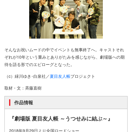
そんなお祝いムードの中でイベントも無事終了へ。キャストそれ
ぞれが10年という重みとありがたみを感じながら、劇場版への期
待を語る形でのエピローグとなった。
（c）緑川ゆき･白泉社／
夏目友人帳
プロジェクト
取材・文：斉藤直樹
作品情報
『劇場版 夏目友人帳 ～うつせみに結ぶ～』
2018年9月29日より全国ロードショー