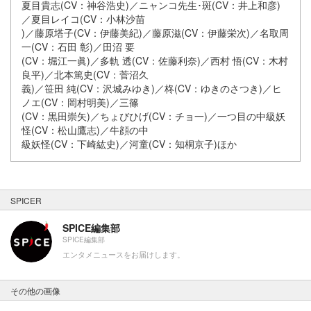
夏目貴志(CV：神谷浩史)／ニャンコ先生･斑(CV：井上和彦)
／夏目レイコ(CV：小林沙苗
)／藤原塔子(CV：伊藤美紀)／藤原滋(CV：伊藤栄次)／名取周
一(CV：石田 彰)／田沼 要
(CV：堀江一眞)／多軌 透(CV：佐藤利奈)／西村 悟(CV：木村
良平)／北本篤史(CV：菅沼久
義)／笹田 純(CV：沢城みゆき)／柊(CV：ゆきのさつき)／ヒ
ノエ(CV：岡村明美)／三篠
(CV：黒田崇矢)／ちょびひげ(CV：チョ一)／一つ目の中級妖
怪(CV：松山鷹志)／牛顔の中
級妖怪(CV：下崎紘史)／河童(CV：知桐京子)ほか
SPICER
SPICE編集部
SPICE編集部
エンタメニュースをお届けします。
その他の画像