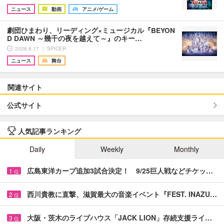
ニュース
動画
アニメ/ゲーム
劇団ひまわり、リーディング×ミュージカル『BEYON
D DAWN ～幾千の夜を越えて～』のキー…
2026.6.17 ｜ SPICER
ニュース
舞台
関連サイト
公式サイト
人気記事ランキング
Daily
Weekly
Monthly
広島東洋カープ追加3試合決定！ 9/25巨人戦などチケッ…
1
位
西川貴教に直撃、滋賀最大の音楽イベント『FEST. INAZU…
2
位
大阪・茨木のライブハウス「JACK LION」存続支援ライ…
3
位