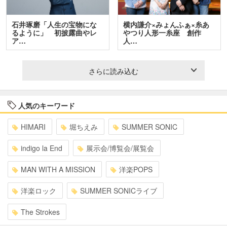
石井琢磨「人生の宝物にな
横内謙介×みょんふぁ×糸あ
るように」 初披露曲やレ
やつり人形一糸座 創作
ア…
人…
さらに読み込む
人気のキーワード
HIMARI
堀ちえみ
SUMMER SONIC
indigo la End
展示会/博覧会/展覧会
MAN WITH A MISSION
洋楽POPS
洋楽ロック
SUMMER SONICライブ
The Strokes