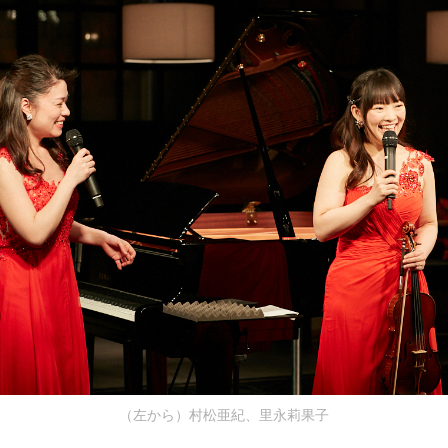
（左から）村松亜紀、里永莉果子