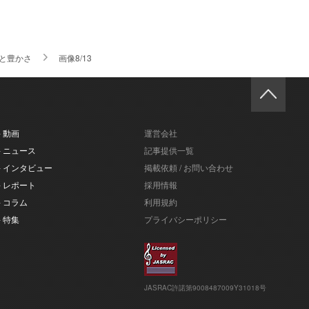
と豊かさ
画像8/13
- 動画
運営会社
- ニュース
記事提供一覧
- インタビュー
掲載依頼 / お問い合わせ
- レポート
採用情報
- コラム
利用規約
- 特集
プライバシーポリシー
JASRAC許諾第9008487009Y31018号