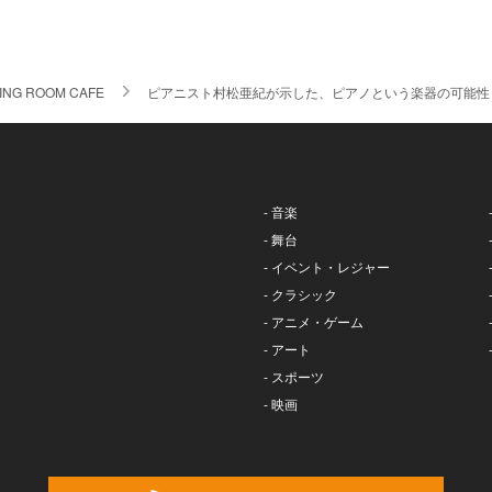
VING ROOM CAFE
ピアニスト村松亜紀が示した、ピアノという楽器の可能性
- 音楽
- 舞台
- イベント・レジャー
- クラシック
- アニメ・ゲーム
- アート
- スポーツ
- 映画