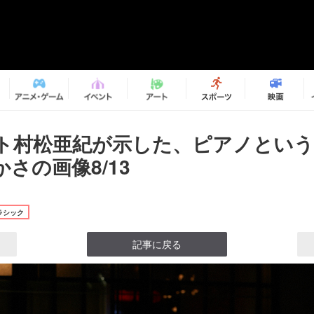
ト村松亜紀が示した、ピアノという
さの画像8/13
ラシック
記事に戻る