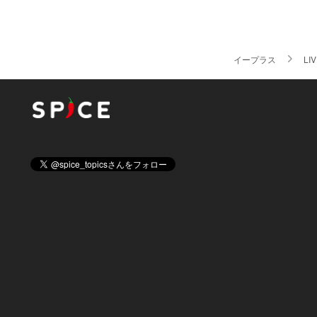
イープラス
LI