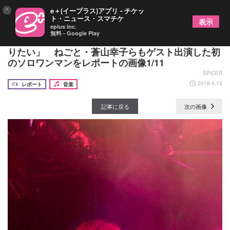
×
e＋(イープラス)アプリ - チケッ
ト・ニュース・スマチケ
表示
eplus inc.
無料 - Google Play
チアキ（ex.赤い公園）「最高のボーカリストにな
りたい」 ねごと・蒼山幸子らもゲスト出演した初
のソロワンマンをレポートの画像1/11
SPICER
2018.4.13
レポート
音楽
記事に戻る
次の画像