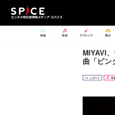
MIYAV
曲「ピン
レポート
音