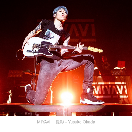
MIYAVI 撮影＝Yusuke Okada