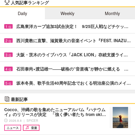
人気記事ランキング
Daily
Weekly
Monthly
広島東洋カープ追加3試合決定！ 9/25巨人戦などチケッ…
1
位
西川貴教に直撃、滋賀最大の音楽イベント『FEST. INAZU…
2
位
大阪・茨木のライブハウス「JACK LION」存続支援ライ…
3
位
石田泰尚×渡辺雄一――破格の“音楽魂”が静かに燃える …
4
位
坂本冬美、歌手生活40周年記念でおくる明治座公演のメイ…
5
位
最新記事
Cocco、沖縄の歌を集めたニューアルバム『ハナウム
イ』のリリースが決定 「強く儚い者たち from oki…
2026.8.8 ｜ SPICER
ニュース
音楽