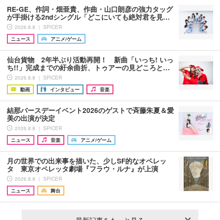
RE-GE、作詞・畑亜貴、作曲・山口朗彦の強力タッグ
が手掛ける2ndシングル「どこにいても絶対君を見…
2026.8.8 ｜ SPICER
ニュース
アニメ/ゲーム
仙台貨物 2年半ぶり活動再開！ 新曲「いっち! いっ
ち!!」完成までの紆余曲折、トゥアーの見どころと…
2026.8.8 ｜ SPICER
動画
インタビュー
音楽
結那バースデーイベント2026のゲストで斉藤朱夏＆愛
美の出演が決定
2026.8.8 ｜ SPICER
ニュース
音楽
アニメ/ゲーム
月の世界での出来事を描いた、少しSF的なオペレッ
タ 東京オペレッタ劇場『フラウ・ルナ』が上演
2026.8.8 ｜ SPICER
ニュース
舞台
最新記事をもっと見る