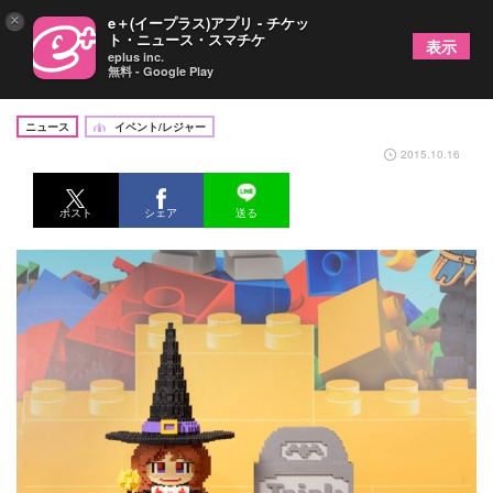
×
e＋(イープラス)アプリ - チケッ
ト・ニュース・スマチケ
表示
eplus inc.
無料 - Google Play
お台場のレゴランドで“オバケ作り”を体験
ニュース
イベント/レジャー
2015.10.16
ポスト
シェア
送る