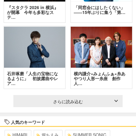
『スタクラ 2026 in 横浜』
「同窓会にはしたくない」
が開幕 今年も多彩なス
――15年ぶりに集う「第…
テ…
石井琢磨「人生の宝物にな
横内謙介×みょんふぁ×糸あ
るように」 初披露曲やレ
やつり人形一糸座 創作
ア…
人…
さらに読み込む
人気のキーワード
HIMARI
堀ちえみ
SUMMER SONIC