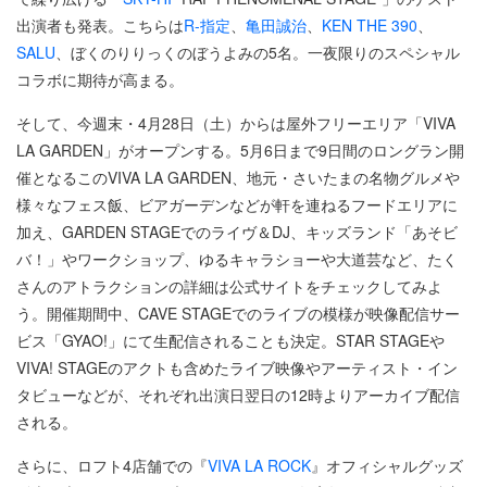
出演者も発表。こちらは
R-指定
、
亀田誠治
、
KEN THE 390
、
SALU
、ぼくのりりっくのぼうよみの5名。一夜限りのスペシャル
コラボに期待が高まる。
そして、今週末・4月28日（土）からは屋外フリーエリア「VIVA
LA GARDEN」がオープンする。5月6日まで9日間のロングラン開
催となるこのVIVA LA GARDEN、地元・さいたまの名物グルメや
様々なフェス飯、ビアガーデンなどが軒を連ねるフードエリアに
加え、GARDEN STAGEでのライヴ＆DJ、キッズランド「あそビ
バ！」やワークショップ、ゆるキャラショーや大道芸など、たく
さんのアトラクションの詳細は公式サイトをチェックしてみよ
う。開催期間中、CAVE STAGEでのライブの模様が映像配信サー
ビス「GYAO!」にて生配信されることも決定。STAR STAGEや
VIVA! STAGEのアクトも含めたライブ映像やアーティスト・イン
タビューなどが、それぞれ出演日翌日の12時よりアーカイブ配信
される。
さらに、ロフト4店舗での『
VIVA LA ROCK
』オフィシャルグッズ