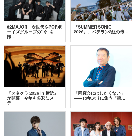
82MAJOR 次世代K-POPボ
『SUMMER SONIC
ーイズグループの“今”を
2026』、ベテラン3組の懐…
訊…
『スタクラ 2026 in 横浜』
「同窓会にはしたくない」
が開幕 今年も多彩なス
――15年ぶりに集う「第…
テ…