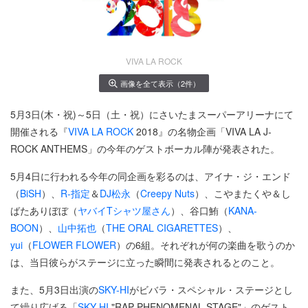
VIVA LA ROCK
画像を全て表示（2件）
5月3日(木・祝)～5日（土・祝）にさいたまスーパーアリーナにて
開催される『
VIVA LA ROCK
2018』の名物企画「VIVA LA J-
ROCK ANTHEMS」の今年のゲストボーカル陣が発表された。
5月4日に行われる今年の同企画を彩るのは、アイナ・ジ・エンド
（
BiSH
）、
R-指定
＆
DJ松永
（
Creepy Nuts
）、こやまたくや＆し
ばたありぼぼ（
ヤバイTシャツ屋さん
）、谷口鮪（
KANA-
BOON
）、
山中拓也
（
THE ORAL CIGARETTES
）、
yui
（
FLOWER FLOWER
）の6組。それぞれが何の楽曲を歌うのか
は、当日彼らがステージに立った瞬間に発表されるとのこと。
また、5月3日出演の
SKY-HI
がビバラ・スペシャル・ステージとし
て繰り広げる「
SKY-HI
"RAP PHENOMENAL STAGE"」のゲスト