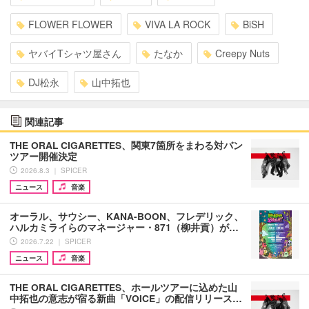
FLOWER FLOWER
VIVA LA ROCK
BiSH
ヤバイTシャツ屋さん
たなか
Creepy Nuts
DJ松永
山中拓也
関連記事
THE ORAL CIGARETTES、関東7箇所をまわる対バン
ツアー開催決定
2026.8.3 ｜ SPICER
ニュース
音楽
オーラル、サウシー、KANA-BOON、フレデリック、
ハルカミライらのマネージャー・871（柳井貢）が…
2026.7.22 ｜ SPICER
ニュース
音楽
THE ORAL CIGARETTES、ホールツアーに込めた山
中拓也の意志が宿る新曲「VOICE」の配信リリース…