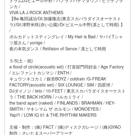
ドラムDJピエール中野 / パノラマパナマタウン / ビッケブラ
ンカ /
VIVA LA J-ROCK ANTHEMS
【Ba:亀田誠治/Gt:加藤隆志(東京スカパラダイスオーケスト
ラ)/Gt:津野米咲(赤い公園)/Dr:ピエール中野(凛として時雨) 】
/
ポルカドットスティングレイ / My Hair is Bad / ヤバイTシャ
ツ屋さん / yonige /
夜の本気ダンス / ReVision of Sence / 凛として時雨
５/5(土・祝)
a flood of circle(acoustic set) / 打首獄門同好会 / Age Factory
/ エレファントカシマシ / ENTH /
キュウソネコカミ / 銀杏BOYZ / coldrain /G-FREAK
FACTORY(acoustic set) / SIX LOUNGE / SiM / 四星球 /
DJダイノジ / teto / 10-FEET / 東京スカパラダイスオーケスト
ラ / THE BACK HORN / ハルカミライ /
the band apart (naked) / FINLANDS / BRAHMAN / HEY-
SMITH / マキシマム ザ ホルモン / MONOEYES /
Yap!!! / LOW IQ 01 & THE RHYTHM MAKERS
主催・制作：(株) FACT / (株)ディスクガレージ / (株)GYAO
制作：さいたまスーパーアリーナ