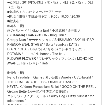
■公演日：2018年5月3日（木・祝）、4日（金・祝）、5日
（土・祝）
■会場名：さいたまスーパーアリーナ
■開場 / 開演 / 本編終演予定：9:00 / 10:30 / 20:30
■出演者：
5/3(木・祝)
雨のパレード / indigo la End / 小袋成彬 / 金井政人
(BIGMAMA) / KANA-BOON / King Gnu /
Creepy Nuts / サカナクション / SHISHAMO / SKY-HI "RAP
PHENOMENAL STAGE" / Spitz / sumika / DATS /
D.A.N. / CHAI / DJやついいちろう(エレキコミック) /
DOTAMA / ドミコ/ Nulbarich / The fin. /
FLOWER FLOWER / フレデリック / フレンズ / MONO NO
AWARE / Rei / レキシ / ReN
5/4(金・祝)
Ivy to Fraudulent Game / 赤い公園 / Amelie / UVERworld /
THE ORAL CIGARETTES / ORANGE RANGE /
KEYTALK / 9mm Parabellum Bullet / GOOD ON THE REEL /
Getting Better(片平実／神啓文／斎藤雄) /
コレサワ / サイダーガール / Saucy Dog / Dizzy Sunfist / the
telephones /