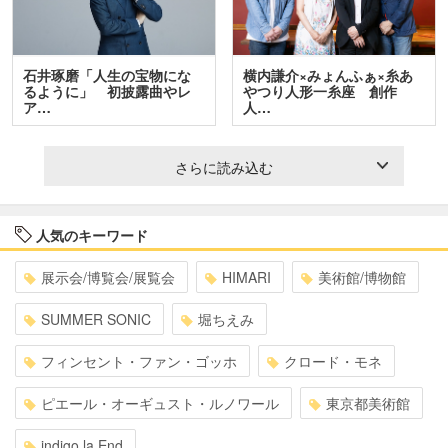
石井琢磨「人生の宝物にな
横内謙介×みょんふぁ×糸あ
るように」 初披露曲やレ
やつり人形一糸座 創作
ア…
人…
さらに読み込む
人気のキーワード
展示会/博覧会/展覧会
HIMARI
美術館/博物館
SUMMER SONIC
堀ちえみ
フィンセント・ファン・ゴッホ
クロード・モネ
ピエール・オーギュスト・ルノワール
東京都美術館
indigo la End