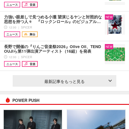
ニュース
音楽
力強い眼差しで見つめる小瀧 望演じるヤンと対照的な
NEW
思想を持つ人々 『ロックンロール』のビジュアル…
12:00 ｜ SPICER
ニュース
舞台
長野で開催の『りんご音楽祭2026』Olive Oil、TEND
NEW
OUJIら第11弾出演アーティスト（16組）を発表
12:00 ｜ SPICER
ニュース
音楽
最新記事をもっと見る
POWER PUSH