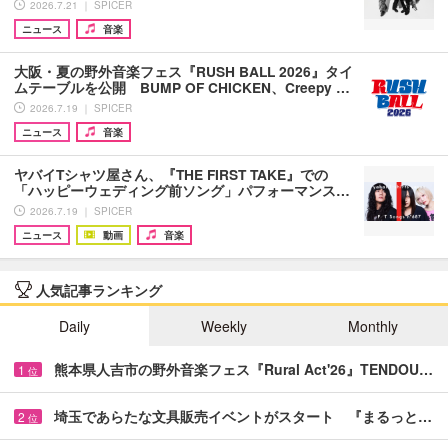
2026.7.21 ｜ SPICER
ニュース
音楽
大阪・夏の野外音楽フェス『RUSH BALL 2026』タイ
ムテーブルを公開 BUMP OF CHICKEN、Creepy …
2026.7.19 ｜ SPICER
ニュース
音楽
ヤバイTシャツ屋さん、『THE FIRST TAKE』での
「ハッピーウェディング前ソング」パフォーマンス…
2026.7.19 ｜ SPICER
ニュース
動画
音楽
人気記事ランキング
Daily
Weekly
Monthly
熊本県人吉市の野外音楽フェス『Rural Act'26』TENDOU…
1
位
埼玉であらたな文具販売イベントがスタート 『まるっと…
2
位