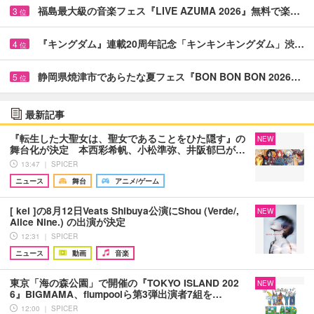
福島最大級の音楽フェス『LIVE AZUMA 2026』無料で楽…
3
位
『キングダム』連載20周年記念「キンキンキングダム」渋…
4
位
静岡県焼津市であらたな夏フェス『BON BON BON 2026…
5
位
最新記事
『転生した大聖女は、聖女であることをひた隠す』の
NEW
舞台化が決定 本西彩希帆、小松準弥、井阪郁巳が…
13:47 ｜ SPICER
ニュース
舞台
アニメ/ゲーム
[ kei ]の8月12日Veats Shibuya公演にShou (Verde/,
NEW
Alice Nine.) の出演が決定
12:31 ｜ SPICER
ニュース
動画
音楽
東京「海の森公園」で開催の『TOKYO ISLAND 202
NEW
6』BIGMAMA、flumpoolら第3弾出演者7組を…
12:00 ｜ SPICER