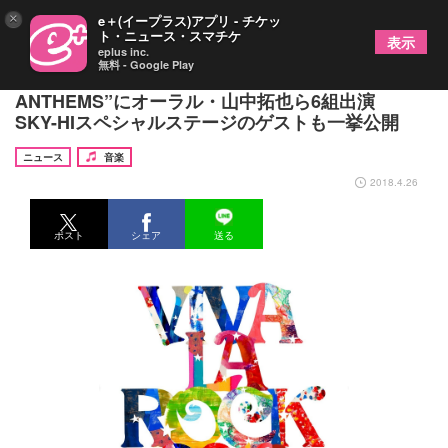
×
e＋(イープラス)アプリ - チケッ
ト・ニュース・スマチケ
表示
eplus inc.
無料 - Google Play
『ビバラ』名物企画“VIVA LA J-ROCK
ANTHEMS”にオーラル・山中拓也ら6組出演
SKY-HIスペシャルステージのゲストも一挙公開
ニュース
音楽
2018.4.26
ポスト
シェア
送る