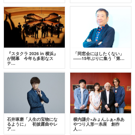
『スタクラ 2026 in 横浜』
「同窓会にはしたくない」
が開幕 今年も多彩なス
――15年ぶりに集う「第…
テ…
石井琢磨「人生の宝物にな
横内謙介×みょんふぁ×糸あ
るように」 初披露曲やレ
やつり人形一糸座 創作
ア…
人…