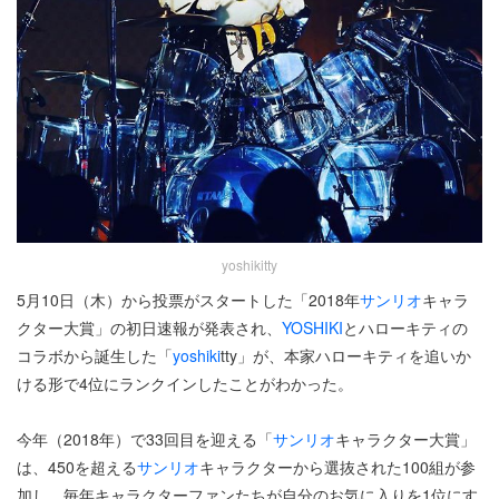
yoshikitty
5月10日（木）から投票がスタートした「2018年
サンリオ
キャラ
クター大賞」の初日速報が発表され、
YOSHIKI
とハローキティの
コラボから誕生した「
yoshiki
tty」が、本家ハローキティを追いか
ける形で4位にランクインしたことがわかった。
今年（2018年）で33回目を迎える「
サンリオ
キャラクター大賞」
は、450を超える
サンリオ
キャラクターから選抜された100組が参
加し、毎年キャラクターファンたちが自分のお気に入りを1位にす