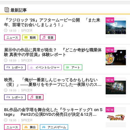
最新記事
『フジロック '26』アフタームービー公開 「また来
NEW
年、苗場でお会いしましょう！」
18:03 ｜ SPICER
ニュース
動画
音楽
展示中の作品に異常が発生？ 『どこか奇妙な職業体
NEW
験 真夜中の学芸員』体験レポート
18:00 ｜ SPICER
レポート
イベント/レジャー
アート
映秀。 「俺が一番楽しんじゃってるかもしれない
NEW
（笑）」――夏祭りをモチーフにした一夜限りのス…
18:00 ｜ SPICER
レポート
音楽
BL作品の金字塔を舞台化した『ラッキードッグ1 on S
NEW
tage』 Part2の公演DVDの発売日が決定＆12月…
18:00 ｜ SPICER
ニュース
舞台
アニメ/ゲーム