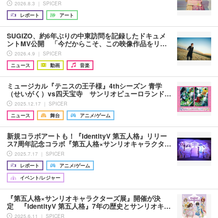
2026.8.3 ｜ SPICER
レポート
アート
SUGIZO、約6年ぶりの中東訪問を記録したドキュメ
ントMV公開 「今だからこそ、この映像作品をリ…
2026.4.9 ｜ SPICER
ニュース
動画
音楽
ミュージカル『テニスの王子様』4thシーズン 青学
（せいがく）vs四天宝寺 サンリオピューロランド…
2025.12.17 ｜ SPICER
ニュース
舞台
アニメ/ゲーム
新規コラボアートも！『IdentityV 第五人格』リリー
ス7周年記念コラボ『第五人格×サンリオキャラクタ…
2025.7.17 ｜ SPICER
レポート
アニメ/ゲーム
イベント/レジャー
『第五人格×サンリオキャラクターズ展』開催が決
定 『IdentityV 第五人格』7年の歴史とサンリオキ…
2025.6.11 ｜ SPICER