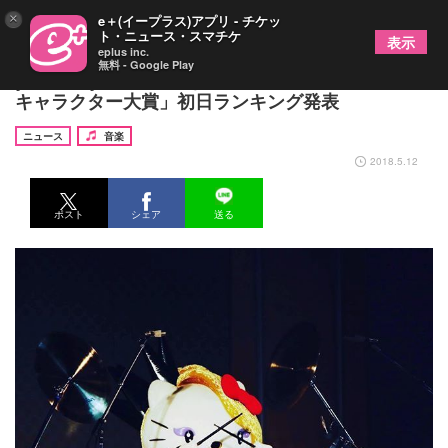
×
e＋(イープラス)アプリ - チケッ
ト・ニュース・スマチケ
表示
eplus inc.
無料 - Google Play
yoshikitty 念願の1位なるか!? 「2018年サンリオ
キャラクター大賞」初日ランキング発表
ニュース
音楽
2018.5.12
ポスト
シェア
送る