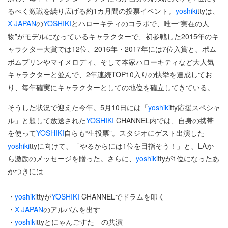
るべく激戦を繰り広げる約1カ月間の投票イベント。
yoshiki
ttyは、
X JAPAN
の
YOSHIKI
とハローキティのコラボで、唯一“実在の人
物”がモデルになっているキャラクターで、初参戦した2015年のキ
ャラクター大賞では12位、2016年・2017年には7位入賞と、ポム
ポムプリンやマイメロディ、そして本家ハローキティなど大人気
キャラクターと並んで、2年連続TOP10入りの快挙を達成してお
り、毎年確実にキャラクターとしての地位を確立してきている。
そうした状況で迎えた今年。5月10日には「
yoshiki
tty応援スペシャ
ル」と題して放送された
YOSHIKI
CHANNEL内では、自身の携帯
を使って
YOSHIKI
自らも“生投票”。スタジオにゲスト出演した
yoshiki
ttyに向けて、「やるからには1位を目指そう！」と、LAか
ら激励のメッセージを贈った。さらに、
yoshiki
ttyが1位になったあ
かつきには
・
yoshiki
ttyが
YOSHIKI
CHANNELでドラムを叩く
・
X JAPAN
のアルバムを出す
・
yoshiki
ttyとにゃんごすた―の共演