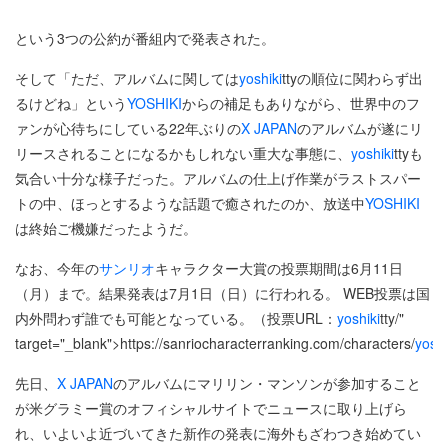
という3つの公約が番組内で発表された。
そして「ただ、アルバムに関しては
yoshiki
ttyの順位に関わらず出
るけどね」という
YOSHIKI
からの補足もありながら、世界中のフ
ァンが心待ちにしている22年ぶりの
X JAPAN
のアルバムが遂にリ
リースされることになるかもしれない重大な事態に、
yoshiki
ttyも
気合い十分な様子だった。アルバムの仕上げ作業がラストスパー
トの中、ほっとするような話題で癒されたのか、放送中
YOSHIKI
は終始ご機嫌だったようだ。
なお、今年の
サンリオ
キャラクター大賞の投票期間は6月11日
（月）まで。結果発表は7月1日（日）に行われる。 WEB投票は国
内外問わず誰でも可能となっている。（投票URL：
yoshiki
tty/"
target="_blank">https://sanriocharacterranking.com/characters/
yoshi
先日、
X JAPAN
のアルバムにマリリン・マンソンが参加すること
が米グラミー賞のオフィシャルサイトでニュースに取り上げら
れ、いよいよ近づいてきた新作の発表に海外もざわつき始めてい