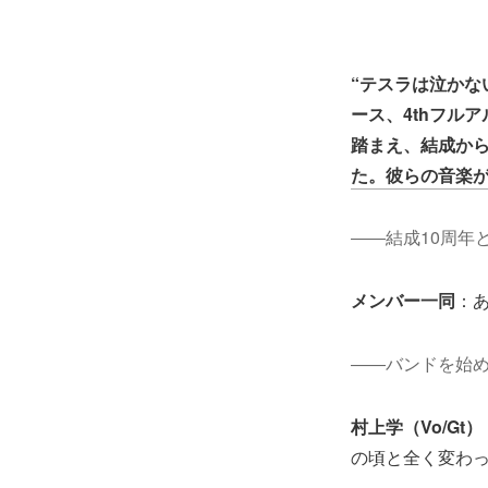
“テスラは泣かな
ース、4thフル
踏まえ、結成から
た。彼らの音楽
――結成10周年
メンバー一同
：
――バンドを始め
村上学（Vo/Gt）
の頃と全く変わ