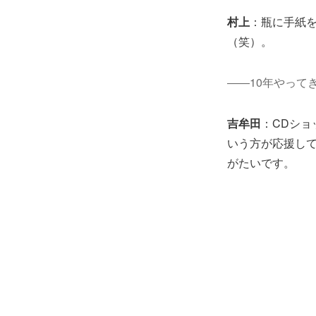
村上
：瓶に手紙
（笑）。
――10年やって
吉牟田
：CDシ
いう方が応援し
がたいです。