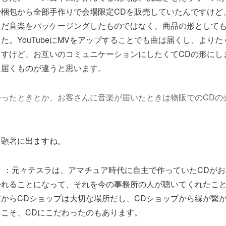
や梱包から全部手作りで会場限定CDを販売していたんですけど
ただ音楽をパッケージングしたものではなく、商品の形として
た。YouTubeにMVをアップすることでも曲は届くし、より
ますけど、お互いのコミュニケーションにしたくてCDの形にし
、届くものが違うと思います。
かったときとか、お客さんに音楽が届いたときは物販でのCDの
：顕著に出ますね。
）
：元々テスラは、アマチュア時代に自主で作っていたCDが
かれることになって、それを今の事務所の人が聴いてくれたこ
からCDショップは大切な場所だし、CDショップから縁が繋
こそ、CDにこだわったのもあります。