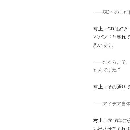
――CDへのこだ
村上
：CDは好き
がバンドと離れ
思います。
――だからこそ、
たんですね？
村上
：その通り
――アイデア自
村上
：2016年に
い出させてくれ