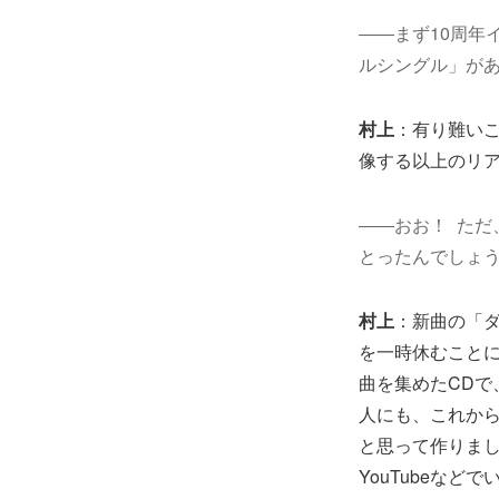
――まず10周年
ルシングル」が
村上
：有り難いこ
像する以上のリ
――おお！ ただ
とったんでしょ
村上
：新曲の「
を一時休むことにな
曲を集めたCD
人にも、これか
と思って作りま
YouTubeな