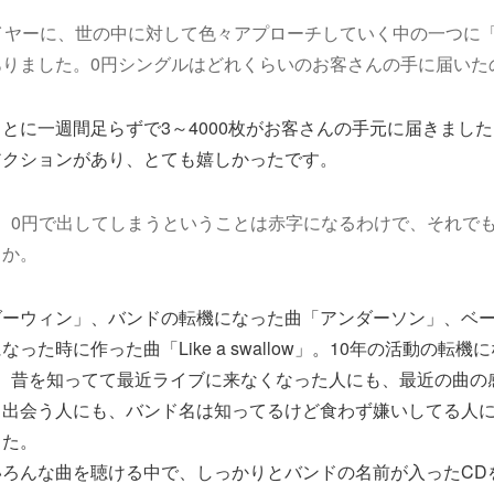
イヤーに、世の中に対して色々アプローチしていく中の一つに
ありました。0円シングルはどれくらいのお客さんの手に届いた
とに一週間足らずで3～4000枚がお客さんの手元に届きまし
アクションがあり、とても嬉しかったです。
、0円で出してしまうということは赤字になるわけで、それで
うか。
ダーウィン」、バンドの転機になった曲「アンダーソン」、ベ
った時に作った曲「Like a swallow」。10年の活動の転
で、昔を知ってて最近ライブに来なくなった人にも、最近の曲の
ら出会う人にも、バンド名は知ってるけど食わず嫌いしてる人
した。
どでいろんな曲を聴ける中で、しっかりとバンドの名前が入ったC