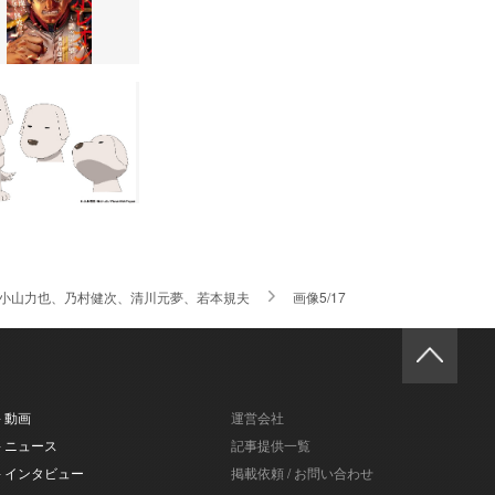
！小山力也、乃村健次、清川元夢、若本規夫
画像5/17
- 動画
運営会社
- ニュース
記事提供一覧
- インタビュー
掲載依頼 / お問い合わせ