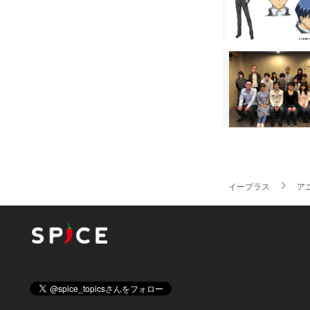
イープラス
ア