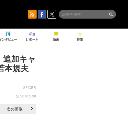
』追加キャ
若本規夫
SPICER
2018.5.30
次の画像