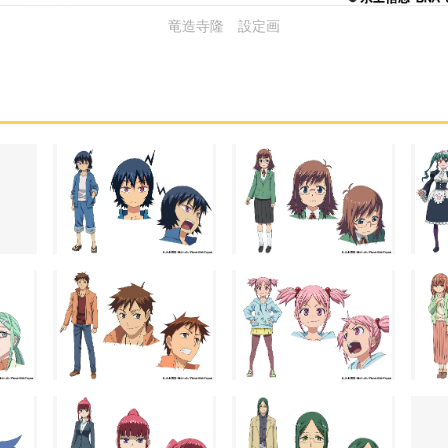
竜造寺隆 設定画