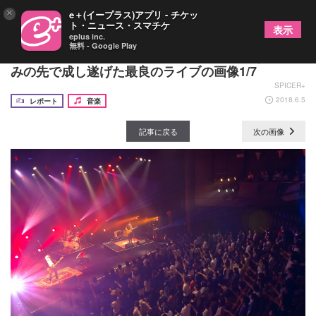
×
e＋(イープラス)アプリ - チケッ
ト・ニュース・スマチケ
表示
eplus inc.
無料 - Google Play
LOST IN TIME、“順風満帆とは決して言えない”歩
みの先で成し遂げた最良のライブの画像1/7
SPICER+
2018.6.5
レポート
音楽
記事に戻る
次の画像