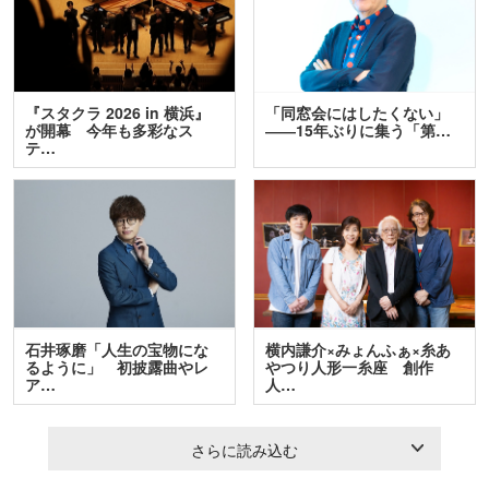
『スタクラ 2026 in 横浜』
「同窓会にはしたくない」
が開幕 今年も多彩なス
――15年ぶりに集う「第…
テ…
石井琢磨「人生の宝物にな
横内謙介×みょんふぁ×糸あ
るように」 初披露曲やレ
やつり人形一糸座 創作
ア…
人…
さらに読み込む