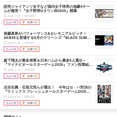
読売ジャイアンツ女子など国内女子球界の強豪4チー
ムが激突！『女子野球Gタウン杯2026』開幕
2026.7.25 ｜ SPICER
ニュース
スポーツ
後藤真希がパフォーマンス&セレモニアルピッチ！
AKB48も登場する8月のマリーンズ『BLACK SUM…
2026.7.22 ｜ SPICER
ニュース
スポーツ
森下翔太が最多得票＆日本ハムから最多6人選出～
『マイナビオールスターゲーム2026』ファン投票結…
2026.7.10 ｜ SPICER
ニュース
スポーツ
注目右腕・石垣元気らが選出！ 今年はセ・パ対決の
『ナミックス フレッシュオールスターゲーム2026…
2026.6.29 ｜ SPICER
ニュース
スポーツ
関連サイト