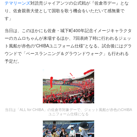
テマリーンズ
対読売ジャイアンツの公式戦が『佐倉市デー』とな
り、佐倉親善大使として国歌を歌う機会をいただいて感無量で
す」
当日は、このほかにも佐倉・城下町400年記念イメージキャラクタ
ーのカムロちゃんが来場するほか、7回表終了時に行われるジェッ
ト風船が赤色の“CHIBAユニフォーム仕様”となる。試合後にはグラ
ウンドで「ベースランニング＆グラウンドウォーク」も行われる
予定だ。
当日は「ALL for CHIBA」の佐倉市対象デーで、ジェット風船が赤色のCHIBA
ユニフォーム仕様になる