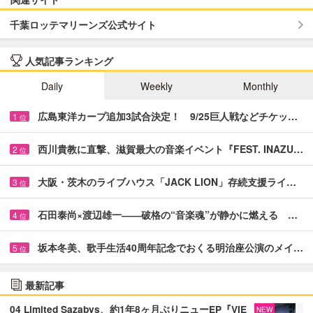
千葉ロッテマリーンズ公式サイト
人気記事ランキング
Daily
Weekly
Monthly
広島東洋カープ追加3試合決定！ 9/25巨人戦などチケッ…
1
位
西川貴教に直撃、滋賀最大の音楽イベント『FEST. INAZU…
2
位
大阪・茨木のライブハウス「JACK LION」存続支援ライ…
3
位
石田泰尚×渡辺雄一――破格の“音楽魂”が静かに燃える …
4
位
坂本冬美、歌手生活40周年記念でおくる明治座公演のメイ…
5
位
最新記事
04 Limited Sazabys、約1年8ヶ月ぶりニューEP『VIE
NEW