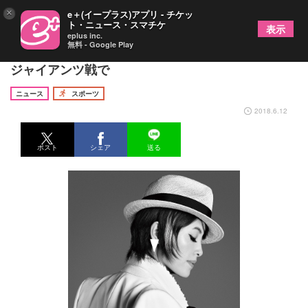
×
e＋(イープラス)アプリ - チケッ
ト・ニュース・スマチケ
表示
eplus inc.
無料 - Google Play
ZOZOマリンで荻野目洋子が国歌独唱！ 6月17日の
ジャイアンツ戦で
ニュース
スポーツ
2018.6.12
ポスト
シェア
送る