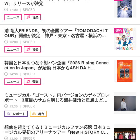
W』リリースが決定
17:00 ｜ SPICER
ニュース
音楽
清 竜人FRIENDS、初の全国ツアー『TOMODACHI T
NEW
OUR』開催が決定 神戸・東京・名古屋・横浜の…
16:00 ｜ SPICER
ニュース
音楽
韓国と日本をつなぐ対バン企画『2026 Rising Conne
ction in Japan』が始動 日本からASH DA H…
14:30 ｜ SPICER
ニュース
音楽
ミュージカル『ゴースト』両バージョンのゲネプロレ
ポート 3度目のサムを演じる浦井健治と星風まど…
13:30 ｜ SPICER
レポート
舞台
想像を超えてくる！ミュージカルファン必聴 日本ミュ
ージカル界初のアリーナツアー『New HISTORY C…
13:00 ｜ SPICER