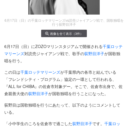
6月17日（日）の千葉ロッテマリーンズvs読売ジャイアンツ戦で、国歌独唱を
行う荻野目洋子
画像を全て表示（3件）
6月17日（日）にZOZOマリンスタジアムで開催される
千葉ロッテ
マリーンズ
対読売ジャイアンツ戦で、歌手の
荻野目洋子
が国歌独
唱を行う。
この日は
千葉ロッテマリーンズ
が千葉県内の各市と結んでいる
「フレンドシティ・プログラム」協定の一環として行われる、
『ALL for CHIBA』の佐倉市対象デー。そこで、佐倉市出身で、佐
倉親善大使の
荻野目洋子
が国歌独唱を行うことになった。
荻野目は国歌独唱を行うにあたって、以下のようにコメントして
いる。
「小中学生のころを佐倉市で過ごした
荻野目洋子
です。
千葉ロッ