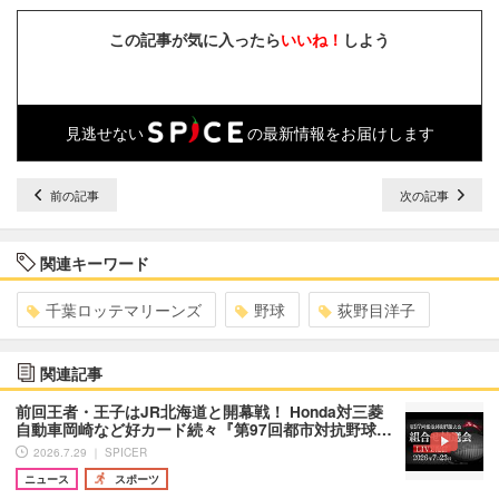
この記事が気に入ったら
いいね！
しよう
見逃せない
の最新情報をお届けします
前の記事
次の記事
関連キーワード
千葉ロッテマリーンズ
野球
荻野目洋子
関連記事
前回王者・王子はJR北海道と開幕戦！ Honda対三菱
自動車岡崎など好カード続々『第97回都市対抗野球…
2026.7.29 ｜ SPICER
ニュース
スポーツ