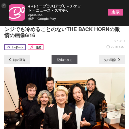
×
e＋(イープラス)アプリ - チケッ
ト・ニュース・スマチケ
表示
eplus inc.
無料 - Google Play
『ROCKIN’ QUARTET Vol.2』レポート 弦楽アレ
ンジでも冷めることのないTHE BACK HORNの激
情の画像6/16
SPICER
2018.6.27
レポート
音楽
前の画像
記事に戻る
次の画像