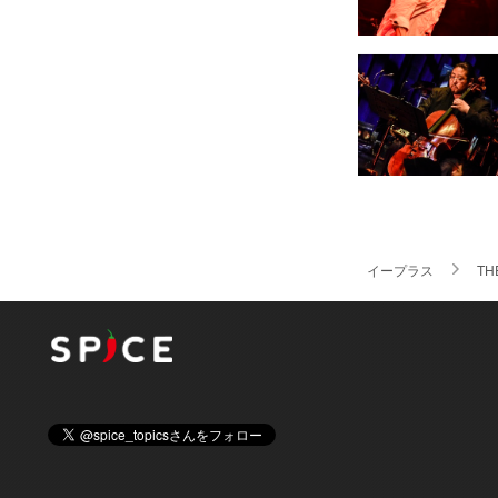
イープラス
TH