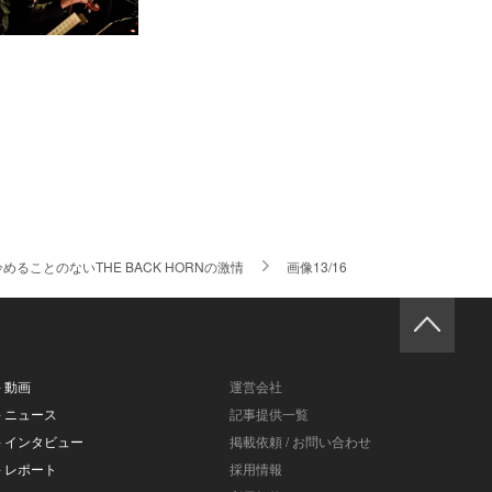
も冷めることのないTHE BACK HORNの激情
画像13/16
- 動画
運営会社
- ニュース
記事提供一覧
- インタビュー
掲載依頼 / お問い合わせ
- レポート
採用情報