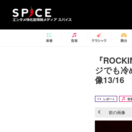
『ROCKI
ジでも冷め
像13/16
レポート
音
前の画像