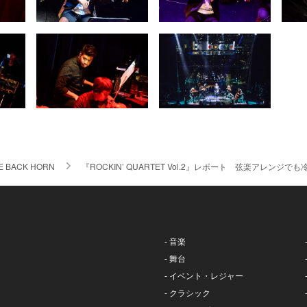
E BACK HORN
『ROCKIN’ QUARTET Vol.2』レポート 弦楽アレンジで
- 音楽
- 舞台
- イベント・レジャー
- クラシック