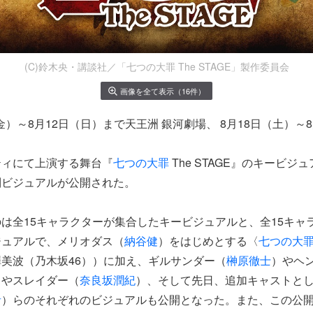
(C)鈴木央・講談社／「七つの大罪 The STAGE」製作委員会
画像を全て表示（16件）
（金）～8月12日（日）まで天王洲 銀河劇場、 8月18日（土）～
ティにて上演する舞台『
七つの大罪
The STAGE』のキービジ
別ビジュアルが公開された。
は全15キャラクターが集合したキービジュアルと、全15キャ
ジュアルで、メリオダス（
納谷健
）をはじめとする〈
七つの大
美波（乃木坂46））に加え、ギルサンダー（
榊原徹士
）やヘ
ちやスレイダー（
奈良坂潤紀
）、そして先日、追加キャストと
音
）らのそれぞれのビジュアルも公開となった。また、この公