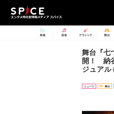
舞台『七つ
開！ 納
ジュアル
ニュース
舞台