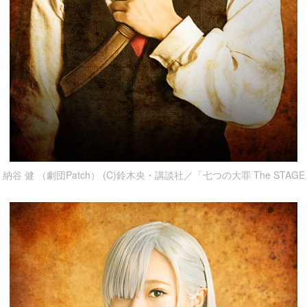
谷 健 （劇団Patch） (C)鈴木央・講談社／「七つの大罪 The STA