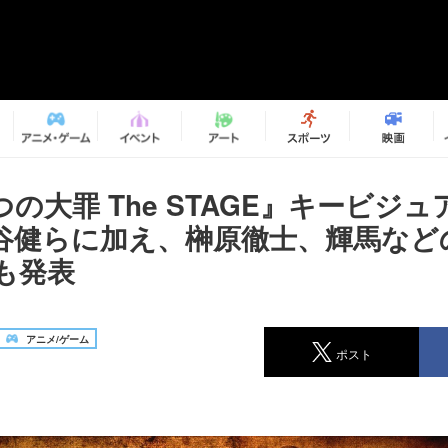
の大罪 The STAGE』キービジ
谷健らに加え、榊原徹士、輝馬など
も発表
アニメ/ゲーム
ポスト