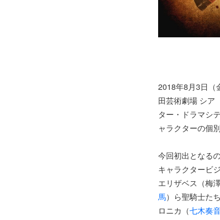
2018年8月3日
田芸術劇場 シア
ター・ドラマシ
ャラクターの個
今回初出となるの
キャラクタービ
エリザベス（梅澤
馬
）ら聖騎士た
ロニカ（
七木奏