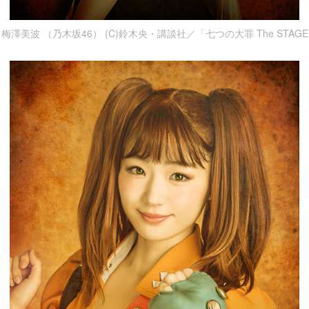
梅澤美波 （乃木坂46） (C)鈴木央・講談社／「七つの大罪 The STAG