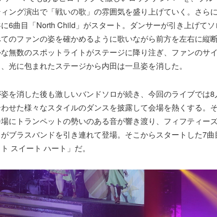
ティング演出で「戦いの歌」の雰囲気を盛り上げていく。さら
6曲目「North Child」がスタート。ダンサーが引き上げて
べてのファンの姿を確かめるように歌いながら前方を左右に縦
かな無数のスポットライトがステージに降り注ぎ、ファンのサ
り、光に包まれたステージから内田は一旦姿を消した。
が姿を消した後も激しいバンドソロが続き、今回のライブでは8
合わせた様々なスタイルのダンスを披露して会場を熱くする。
会場にトランペットの勢いのある音が響き渡り、フィフティー
田がブラスバンドを引き連れて登場。そこからスタートした7曲
ト スイート ハート」だ。