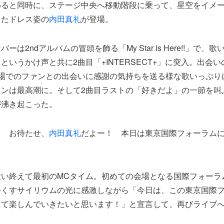
わると同時に、ステージ中央へ移動階段に乗って、星空をイメ
ったドレス姿の
内田真礼
が登場。
ーは2ndアルバムの冒頭を飾る「My Star is Here!!」で、
というかけ声と共に2曲目「+INTERSECT+」に突入。出会
会場でのファンとの出会いに感謝の気持ちを送る様な歌いっぷり
ョンは最高潮に。そして2曲目ラストの「好きだよ」の一節を叫
が沸き起こった。
！ お待たせ、
内田真礼
だよー！ 本日は東京国際フォーラム
い終えて最初のMCタイム。初めての会場となる国際フォーラ
つくすサイリウムの光に感激しながら「今日は、この東京国際
って楽しんでいきたいと思います！」と宣言して、再びライブ