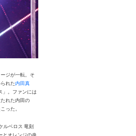
メージが一転。そ
められた
内田真
ス」。ファンには
放たれた内田の
起こった。
戦ケルベロス 竜刻
ーとオレンジの炎