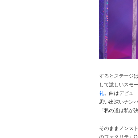
するとステージ
して激しいスモ
礼
。曲はデビュ
思い出深いナン
「私の道は私が
そのままノンストッ
のファタリテ』