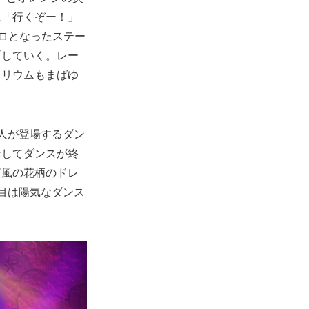
に「行くぞー！」
ソロとなったステー
断していく。レー
イリウムもまばゆ
人が登場するダン
そしてダンスが終
ズ風の花柄のドレ
目は陽気なダンス