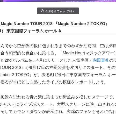
画像を全て表示（9件）
Magic Number TOUR 2018 『Magic Number 2 TOKYO』
（SUN） 東京国際フォーラム ホール A
沈んでから空が夜の帳に包まれるまでのわずかな時間、空は夕
う幻想的な色合いに染まる。「Magic Hour(マジックアワー
た2ndアルバムを、4月にリリースした人気声優・
内田真礼
の
mber TOUR 2018』が6月17日の福岡公演を皮切りにスタート。
 Number 2 TOKYO』が、去る6月24日に東京国際フォーラム 
を揺るがすほどに白熱したライブの模様をレポートしよう。
の風景を思わせる青と紫に染まった街並みを模したステージで
半ジャストにライブがスタート。大型スクリーンに映し出される
。そしてカウントダウンが表示され、客席のファンもそれに合