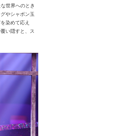
新たな世界へのとき
ングやシャボン玉
席を染めて応え
で覆い隠すと、ス