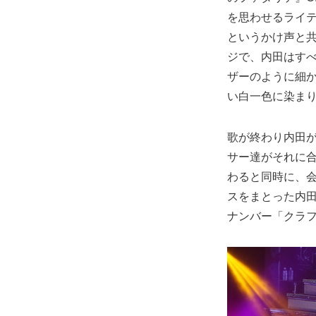
を思わせるライ
というかけ声と共に
ジで、内田はす
ザーのように細
い白一色に染ま
歌が終わり内田
サー達がそれに
わると同時に、
スをまとった内
ナンバー「クラフ