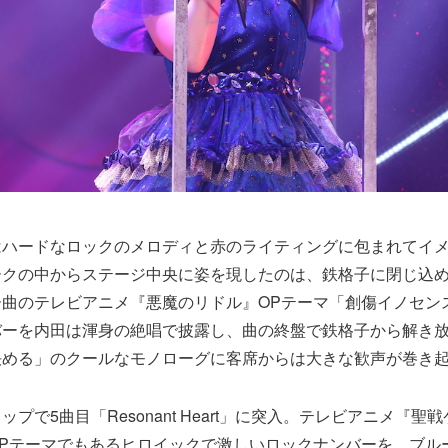
はハードなロックのメロディと赤のライティングに包まれてイ
ークの中からステージ中央に姿を現したのは、鉄格子に閉じ込
ー曲のテレビアニメ『悪魔のリドル』OPテーマ「創傷イノセン
バーを内田は渾身の絶唱で披露し、曲の終盤で鉄格子から解き
決める」のクールなモノローグに客席からは大きな歓声が巻き
プで5曲目「Resonant Heart」に突入。テレビアニメ『聖
OPテーマでもあるヒロイックで激しいロックナンバーを、ブル