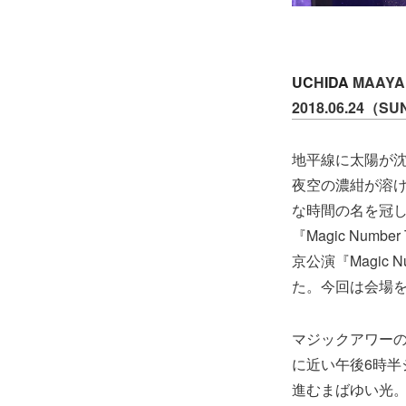
UC
H
IDA
MAAYA 
2018.06.24
地平線に太陽が
夜空の濃紺が溶け合
な時間の名を冠し
『Magic Nu
京公演『Magic
た。今回は会場
マジックアワー
に近い午後6時
進むまばゆい光