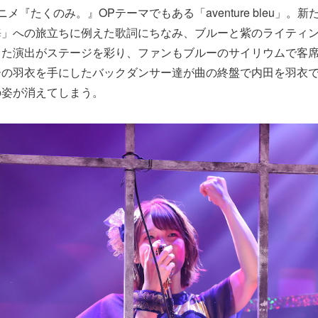
メ『たくのみ。』OPテーマでもある「aventure bleu」。
海」への旅立ちに例えた歌詞にちなみ、ブルーと紫のライティ
した演出がステージを彩り、ファンもブルーのサイリウムで客
ーの羽衣を手にしたバックダンサー達が曲の終盤で内田を羽衣
の姿が消えてしまう。