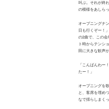
叫ぶ。それが終
の模様をあしら
オープニングナンバ
日も行くぞー！」
の2曲で、この
ト時からテンシ
田に大きな歓声
「こんばんわー
たー！」
オープニングを歌
と、客席を埋め
なで揺らしまく