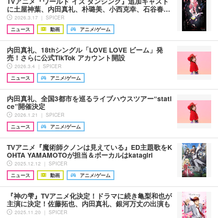
TVアニメ『ワールド イズ ダンシング』追加キャスト
に土屋神葉、内田真礼、朴璐美、小西克幸、石谷春…
2026.3.17 ｜ SPICER
ニュース
動画
アニメ/ゲーム
内田真礼、18thシングル「LOVE LOVE ビーム」発
売！さらに公式TikTok アカウント開設
2026.3.4 ｜ SPICER
ニュース
アニメ/ゲーム
内田真礼、全国3都市を巡るライブハウスツアー“stati
ce”開催決定
2026.1.21 ｜ SPICER
ニュース
アニメ/ゲーム
TVアニメ『魔術師クノンは見えている』ED主題歌をK
OHTA YAMAMOTOが担当＆ボーカルはkatagiri
2025.12.12 ｜ SPICER
ニュース
動画
アニメ/ゲーム
『神の雫』TVアニメ化決定！ドラマに続き亀梨和也が
主演に決定！佐藤拓也、内田真礼、銀河万丈の出演も
2025.11.20 ｜ SPICER