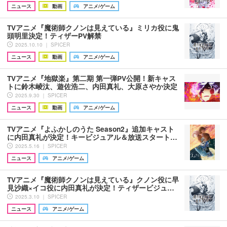
ニュース
動画
アニメ/ゲーム
TVアニメ『魔術師クノンは見えている』ミリカ役に鬼
頭明里決定！ティザーPV解禁
2025.10.10 ｜ SPICER
ニュース
動画
アニメ/ゲーム
TVアニメ『地獄楽』第二期 第一弾PV公開！新キャス
トに鈴木崚汰、遊佐浩二、内田真礼、大原さやか決定
2025.9.30 ｜ SPICER
ニュース
動画
アニメ/ゲーム
TVアニメ『よふかしのうた Season2』追加キャスト
に内田真礼が決定！キービジュアル＆放送スタート…
2025.5.16 ｜ SPICER
ニュース
アニメ/ゲーム
TVアニメ『魔術師クノンは見えている』クノン役に早
見沙織×イコ役に内田真礼が決定！ティザービジュ…
2025.3.10 ｜ SPICER
ニュース
アニメ/ゲーム