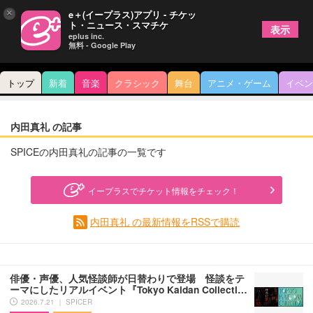
×
e＋(イープラス)アプリ - チケッ
ト・ニュース・スマチケ
表示
eplus inc.
無料 - Google Play
トップ
新着
音楽
クラシック
舞台
アニメ・ゲーム
イベン
内田真礼 の記事
SPICEの内田真礼の記事の一覧です
イープラスでチケット情報をチェック！
内田真礼 の最新情報をRSSで購読
俳優・声優、人気怪談師が日替わりで登場 怪談をテ
ーマにしたリアルイベント『Tokyo Kaidan Collecti…
2026.7.21 ｜ SPICER