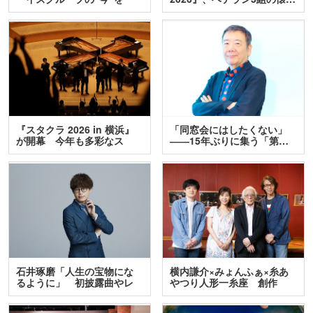
訊…
『スタクラ 2026 in 横浜』
「同窓会にはしたくない」
が開幕 今年も多彩なス
――15年ぶりに集う「第…
テ…
石井琢磨「人生の宝物にな
横内謙介×みょんふぁ×糸あ
るように」 初披露曲やレ
やつり人形一糸座 創作
ア…
人…