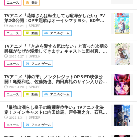
ニュース
舞台
TVアニメ『花織さんは転生しても喧嘩がしたい』PV
第2弾公開！OP主題歌はオーイシマサヨシ、ED主…
2026.6.24 ｜ SPICER
ニュース
動画
アニメ/ゲーム
TVアニメ『「きみを愛する気はない」と言った次期公
爵様がなぜか溺愛してきます』キャストに田村真、…
2026.5.27 ｜ SPICER
ニュース
アニメ/ゲーム
TVアニメ『神の雫』ノンクレジットOP＆ED映像公
開！亀梨和也、佐藤拓也、内田真礼のサイン入り台…
2026.4.20 ｜ SPICER
ニュース
動画
アニメ/ゲーム
『最強出涸らし皇子の暗躍帝位争い』TVアニメ化決
定！メインキャストに内田雄馬、戸谷菊之介、石見…
2026.3.31 ｜ SPICER
ニュース
アニメ/ゲーム