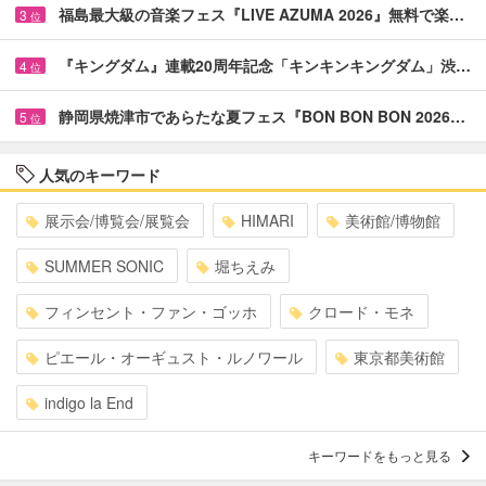
福島最大級の音楽フェス『LIVE AZUMA 2026』無料で楽…
3
位
『キングダム』連載20周年記念「キンキンキングダム」渋…
4
位
静岡県焼津市であらたな夏フェス『BON BON BON 2026…
5
位
人気のキーワード
展示会/博覧会/展覧会
HIMARI
美術館/博物館
SUMMER SONIC
堀ちえみ
フィンセント・ファン・ゴッホ
クロード・モネ
ピエール・オーギュスト・ルノワール
東京都美術館
indigo la End
キーワードをもっと見る