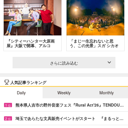
『シティーハンター大原画
「まじ一生忘れないと思
展』大阪で開幕、アルコ
う、この光景」スガ シカオ
＆…
と…
さらに読み込む
人気記事ランキング
Daily
Weekly
Monthly
熊本県人吉市の野外音楽フェス『Rural Act'26』TENDOU…
1
位
埼玉であらたな文具販売イベントがスタート 『まるっと…
2
位