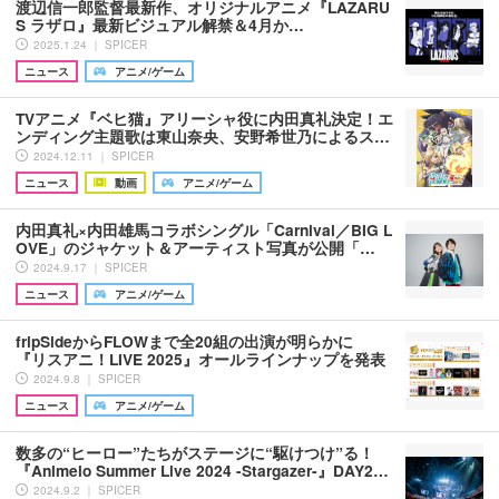
渡辺信一郎監督最新作、オリジナルアニメ『LAZARU
S ラザロ』最新ビジュアル解禁＆4月か…
2025.1.24 ｜ SPICER
ニュース
アニメ/ゲーム
TVアニメ『ベヒ猫』アリーシャ役に内田真礼決定！エ
ンディング主題歌は東山奈央、安野希世乃によるス…
2024.12.11 ｜ SPICER
ニュース
動画
アニメ/ゲーム
内田真礼×内田雄馬コラボシングル「Carnival／BIG L
OVE」のジャケット＆アーティスト写真が公開「…
2024.9.17 ｜ SPICER
ニュース
アニメ/ゲーム
fripSideからFLOWまで全20組の出演が明らかに
『リスアニ！LIVE 2025』オールラインナップを発表
2024.9.8 ｜ SPICER
ニュース
アニメ/ゲーム
数多の“ヒーロー”たちがステージに“駆けつけ”る！
『Animelo Summer Live 2024 -Stargazer-』DAY2…
2024.9.2 ｜ SPICER