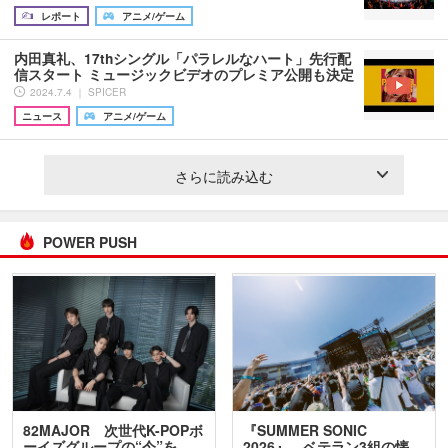
レポート
アニメ/ゲーム
内田真礼、17thシングル「パラレルなハート」先行配
信スタート ミュージックビデオのプレミア公開も決定
2024.7.4 ｜ SPICER
ニュース
アニメ/ゲーム
さらに読み込む
POWER PUSH
82MAJOR 次世代K-POPボ
『SUMMER SONIC
ーイズグループの“今”を
2026』、ベテラン3組の懐…