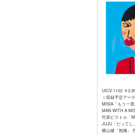
UICV-1102 ￥2,8
＜収録予定アー
MISIA「もう
MAN WITH 
竹原ピストル「Mo
JUJU「だって
横山健「抱擁」 