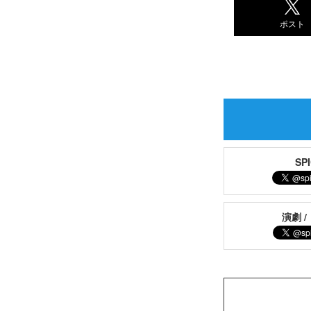
ポスト
S
演劇 /