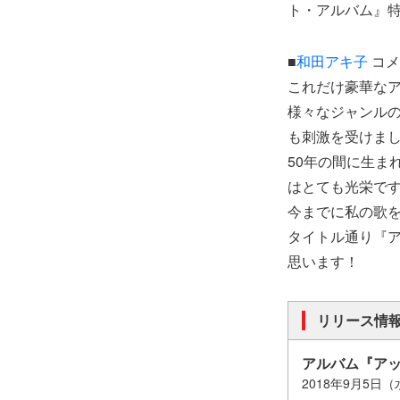
ト・アルバム』
■
和田アキ子
コメ
これだけ豪華な
様々なジャンル
も刺激を受けま
50年の間に生ま
はとても光栄で
今までに私の歌
タイトル通り『
思います！
リリース情
アルバム『アッ
2018年9月5日