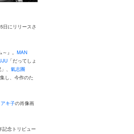
月5日にリリースさ
ム～』。
MAN
UJU
「だってしょ
記」、
氣志團
結集し、今作のた
田アキ子
の肖像画
周年記念トリビュー