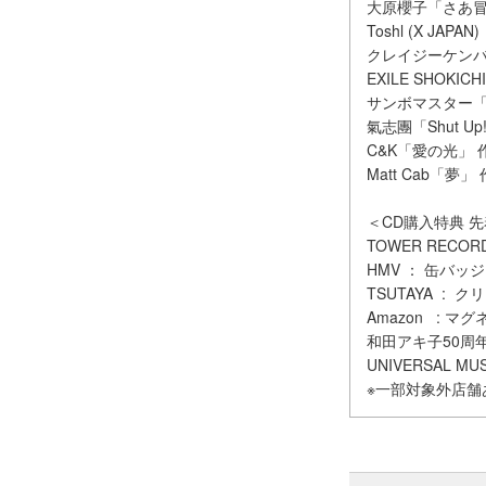
大原櫻子「さあ冒険
Toshl (X JA
クレイジーケンバ
EXILE SHOK
サンボマスター「
氣志團「Shut 
C&K「愛の光」
Matt Cab「
＜CD購入特典 
TOWER RECO
HMV ： 缶バッジ
TSUTAYA : 
Amazon : マ
和田アキ子50周
UNIVERSAL M
※一部対象外店舗