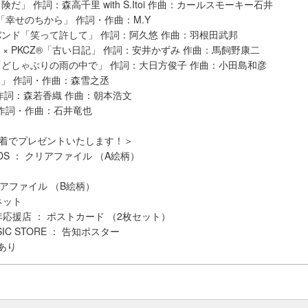
だ」 作詞：森高千里 with S.Itoi 作曲：カールスモーキー石井
PAN)「幸せのちから」 作詞・作曲：M.Y
ンド「笑って許して」 作詞：阿久悠 作曲：羽根田武邦
ICHI × PKCZ®「古い日記」 作詞：安井かずみ 作曲：馬飼野康二
どしゃぶりの雨の中で」 作詞：大日方俊子 作曲：小田島和彦
Up!」 作詞・作曲：森雪之丞
 作詞：森若香織 作曲：朝本浩文
夢」 作詞・作曲：石井竜也
先着でプレゼントいたします！＞
RDS ： クリアファイル （A絵柄）
クリアファイル （B絵柄）
グネット
年応援店 ： ポストカード （2枚セット）
USIC STORE ： 告知ポスター
あり