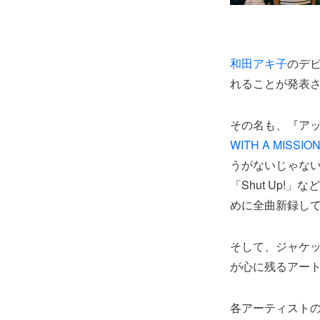
和田アキ子
のデビ
れることが発表
その名も、『アッ
WITH A MISSIO
うがないじゃな
「Shut Up
めに全曲新録し
そして、ジャケ
が心に残るアー
各アーティストの