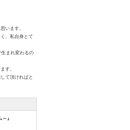
く思います。
白く、私自身とて
で生まれ変わるの
ります。
能して頂ければと
ム～』