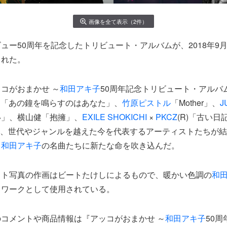
画像を全て表示（2件）
ュー50周年を記念したトリビュート・アルバムが、2018年9
された。
コがおまかせ ～
和田アキ子
50周年記念トリビュート・アルバ
N
「あの鐘を鳴らすのはあなた」、
竹原ピストル
「Mother」、
J
い」、横山健「抱擁」、
EXILE SHOKICHI
×
PKCZ
(R)「古い日
!」など、世代やジャンルを越えた今を代表するアーティストたちが
て
和田アキ子
の名曲たちに新たな命を吹き込んだ。
ット写真の作画はビートたけしによるもので、暖かい色調の
和
トワークとして使用されている。
コメントや商品情報は『アッコがおまかせ ～
和田アキ子
50