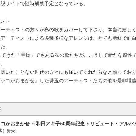
特設サイトで随時解禁予定となっている。
ント
アーティストの方々が私の歌をカバーして下さり、本当に嬉し
のアーティストによる多種多様なアレンジは、とても新鮮で面
した。
れてきた「宝物」でもある私の歌たちが、こうして新たな感性
す。
を聴いたことない世代の方々にも届いてくれたらなと願ってお
アッコがおまかせ』した珠玉のアーティストたちの歌を是非堪
報
コがおまかせ ～和田アキ子50周年記念トリビュート・アルバ
（水）発売