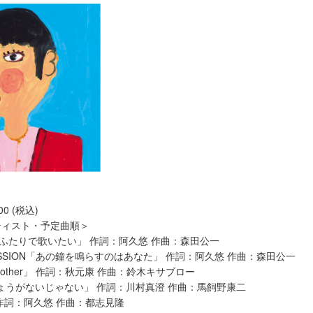
00 (税込)
ティスト・予定曲順＞
一度ふたりで歌いたい」 作詞：阿久悠 作曲：森田公一
A MISSION「あの鐘を鳴らすのはあなた」 作詞：阿久悠 作曲：森田公一
ther」 作詞：秋元康 作曲：鈴木キサブロー
しょうがないじゃない」 作詞：川村真澄 作曲：馬飼野康二
作詞：阿久悠 作曲：都志見隆