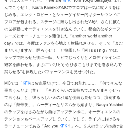
イブはスタートした。「We are
KFK
.From Tokyo Setagaya. 楽し
んでこうぜ！」Kouta KanekoのMCでフロアは一気に縦ノリをは
じめる。エレクトロビートとシューゲイザー的ギターサウンドに
フロアが包まれる。ステージに照らし出されたVJが、さらに彼ら
の世界観にオーディエンスを引き込んでいく。都会的なギターフ
レーズとオートチューンを駆使した「another world another
day」では、今度はファンを心地よく横揺れさせる。そして「まだ
まだいけますか、踊ろうぜ！」と披露した「M i s s i n g」では、
ラップで踊らせた後に一転、サビでじっくりとメロディラインに
観客を酔わせる。まさに“パリピからひきこもりまでを巻き込んで
踊らせる”を体現したパフォーマンスを見せつけた。
MCでは「
KFK
は名古屋だけで、今日でお別れ……」「何でそんな
事言うんだよ（笑）」「それくらいの気持ちでぶちかまそうぜっ
て言うね」と、彼ららしい天の邪鬼な側面も見せつつ、演奏する
のは「熱帯夜」。ムーディーなリズムから始まり、Naoya Yoshimi
のラップをはさみながら曲はアップテンポに。オーディエンスの
テンションもペースアップしていく。そして、ライブにおけるキ
ラーチューンである「Are you
KFK
？」へ。２人のラップの掛け合