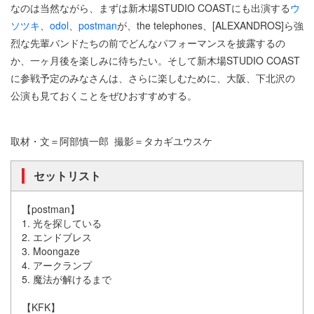
なのは当然ながら、まずは新木場STUDIO COASTにも出演する
ウ
ソツキ
、
odol
、
postman
が、the telephones、[ALEXANDROS]ら強
烈な先輩バンドたちの前でどんなパフォーマンスを披露するの
か、一ヶ月後を楽しみに待ちたい。そして新木場STUDIO COAST
に参戦予定のみなさんは、さらに楽しむために、大阪、下北沢の
公演も見ておくことをぜひおすすめする。
取材・文＝阿部慎一郎 撮影＝タカギユウスケ
セットリスト
【postman】
1. 光を探している
2. エンドブレス
3. Moongaze
4. アークランプ
5. 魔法が解けるまで
【KFK】