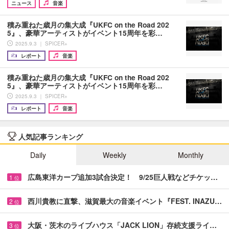
ニュース
音楽
積み重ねた歳月の集大成『UKFC on the Road 202
5』、豪華アーティストがイベント15周年を彩…
2025.9.3 ｜ SPICER+
レポート
音楽
積み重ねた歳月の集大成『UKFC on the Road 202
5』、豪華アーティストがイベント15周年を彩…
2025.9.3 ｜ SPICER+
レポート
音楽
人気記事ランキング
Daily
Weekly
Monthly
広島東洋カープ追加3試合決定！ 9/25巨人戦などチケッ…
1
位
西川貴教に直撃、滋賀最大の音楽イベント『FEST. INAZU…
2
位
大阪・茨木のライブハウス「JACK LION」存続支援ライ…
3
位