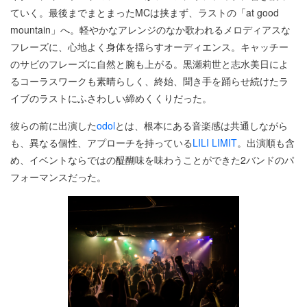
ていく。最後までまとまったMCは挟まず、ラストの「at good
mountain」へ。軽やかなアレンジのなか歌われるメロディアスな
フレーズに、心地よく身体を揺らすオーディエンス。キャッチー
のサビのフレーズに自然と腕も上がる。黒瀬莉世と志水美日によ
るコーラスワークも素晴らしく、終始、聞き手を踊らせ続けたラ
イブのラストにふさわしい締めくくりだった。
彼らの前に出演した
odol
とは、根本にある音楽感は共通しながら
も、異なる個性、アプローチを持っている
LILI LIMIT
。出演順も含
め、イベントならではの醍醐味を味わうことができた2バンドのパ
フォーマンスだった。