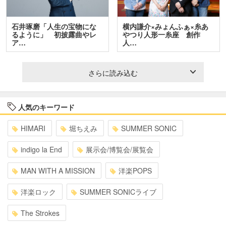
石井琢磨「人生の宝物にな
横内謙介×みょんふぁ×糸あ
るように」 初披露曲やレ
やつり人形一糸座 創作
ア…
人…
さらに読み込む
人気のキーワード
HIMARI
堀ちえみ
SUMMER SONIC
indigo la End
展示会/博覧会/展覧会
MAN WITH A MISSION
洋楽POPS
洋楽ロック
SUMMER SONICライブ
The Strokes