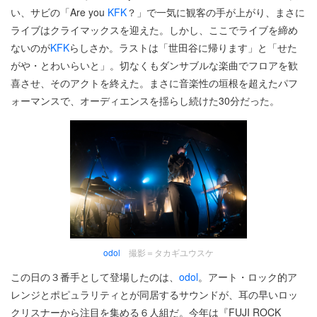
い、サビの「Are you
KFK
？」で一気に観客の手が上がり、まさに
ライブはクライマックスを迎えた。しかし、ここでライブを締め
ないのが
KFK
らしさか。ラストは「世田谷に帰ります」と「せた
がや・とわいらいと」。切なくもダンサブルな楽曲でフロアを歓
喜させ、そのアクトを終えた。まさに音楽性の垣根を超えたパフ
ォーマンスで、オーディエンスを揺らし続けた30分だった。
odol
撮影＝タカギユウスケ
この日の３番手として登場したのは、
odol
。アート・ロック的ア
レンジとポピュラリティとが同居するサウンドが、耳の早いロッ
クリスナーから注目を集める６人組だ。今年は『FUJI ROCK