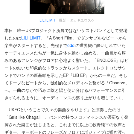
LILI LIMIT
撮影＝タカギユウスケ
本日、唯一UKプロジェクト所属ではないゲストバンドとして登場
したのは
LILI LIMIT
。「A Short Film」でダンサブルなビートから
楽曲がスタートすると、先程まで
odol
の世界観に酔いしれていた
オーディエンスたちが一気に身体を動かし始める。一曲目から厚
みのあるアレンジがフロアに心地よく響いた。「ENCLOSE」はビ
ートの効いた印象的なトラックからスタート。エレクトロなサウ
ンドでバンドの新基軸を示したEP『LIB EP』からの一曲だ。そし
てドープなビートから、独創的なメロディへと繋がる「Observe」
へ。一曲のなかで巧みに陰と陽と使い分けるパフォーマンスに引
きずられるように、オーディエンスの盛り上がりも増していく。
「UKFCということで久々の楽曲をやります」と演奏したのは
「Girls like Chagall」。バンドの持つメロディセンスが否応なく発
揮された楽曲がはじまると、これまでに以上に牧野純平の歌声と
ギター、キーボードのフレーズがフロアにポジティブに響き渡っ