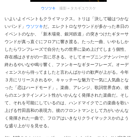
ウソツキ
撮影＝タカギユウスケ
いよいよイベントもクライマックス。トリは「決して嘘はつかな
いバンド」
ウソツキ
だ。エレクトロなサウンドが多かった本日の
イベントのなか、「新木場発、銀河鉄道」の突きつけたギターサ
ウンドが真っ直ぐにフロアに響き渡る。たった一曲、いやもしか
したらワンフレーズで自分たちの世界に染め上げてしまう個性、
存在感はさすがの一言に尽きる。そしてオープニングナンバーが
終わるやいなや鳴り響く、ファンキーなギターフレーズ。オーデ
ィエンスから待ってましたと言わんばかりの歓声が上がる。今年
３月にリリースされるや、キャッチーな魅力で一気に人気曲とな
った「恋はハードモード」。楽曲、アレンジ、歌詞世界含め、彼
らのエンタテインメント性がいかんなく発揮された楽曲だ。そし
て、それを可能にしているのは、ハンドマイクでこの楽曲を歌い
上げる竹田昌和の表現力。彼のフロントマンとして力がいかんな
く発揮された一曲で、フロアはいきなりクライマックスかのよう
な盛り上がりを見せる。