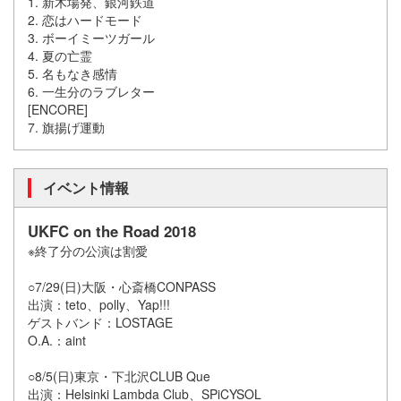
1. 新木場発、銀河鉄道
2. 恋はハードモード
3. ボーイミーツガール
4. 夏の亡霊
5. 名もなき感情
6. 一生分のラブレター
[ENCORE]
7. 旗揚げ運動
イベント情報
UKFC on the Road 2018
※終了分の公演は割愛
○7/29(日)大阪・心斎橋CONPASS
出演：teto、polly、Yap!!!
ゲストバンド：LOSTAGE
O.A.：aint
○8/5(日)東京・下北沢CLUB Que
出演：Helsinki Lambda Club、SPiCYSOL