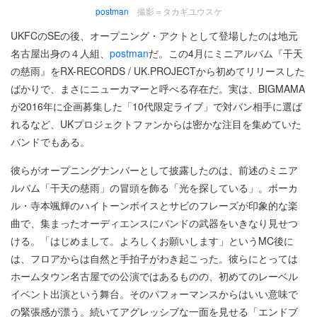
postman
撮影＝タカギユウスケ
UKFCのSEの後、オープニング・アクトとして登場したのは地元
名古屋出身の４人組、
postman
だ。この4月にミニアルバム『干天
の慈雨』をRX-RECORDS / UK.PROJECTから初めてリリースした
ばかりで、まさにニューカマーと呼べる存在だ。実は、BIGMAMA
が2016年に企画募集した「10代限定ライブ」で対バン相手に選ば
れるなど、UKプロジェクトファンからは密かな注目を集めていた
バンドでもある。
彼らがオープニングナンバーとして披露したのは、前述のミニア
ルバム「干天の慈雨」の冒頭を飾る「光を探している」。ボーカ
ル・寺本颯輝のハイトーンボイスとサビのフレーズが印象的な楽
曲で、集まったオーディエンスにバンドの武器をいきなり見せつ
ける。「はじめまして。よろしくお願いします」というMC後に
は、フロアからは自然と手拍子がわき起こった。彼らにとっては
ホームタウン名古屋での公演ではあるものの、初めてのレーベル
イベント出演という舞台。そのパフォーマンスからはいい意味で
の緊張感が漂う。続いてアグレッシブな一面を見せる「エンドブ