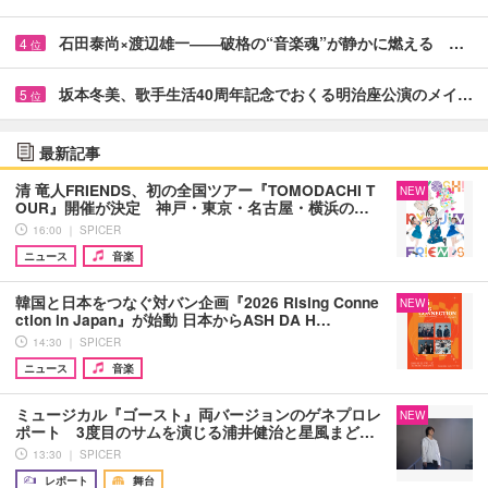
石田泰尚×渡辺雄一――破格の“音楽魂”が静かに燃える …
4
位
坂本冬美、歌手生活40周年記念でおくる明治座公演のメイ…
5
位
最新記事
清 竜人FRIENDS、初の全国ツアー『TOMODACHI T
NEW
OUR』開催が決定 神戸・東京・名古屋・横浜の…
16:00 ｜ SPICER
ニュース
音楽
韓国と日本をつなぐ対バン企画『2026 Rising Conne
NEW
ction in Japan』が始動 日本からASH DA H…
14:30 ｜ SPICER
ニュース
音楽
ミュージカル『ゴースト』両バージョンのゲネプロレ
NEW
ポート 3度目のサムを演じる浦井健治と星風まど…
13:30 ｜ SPICER
レポート
舞台