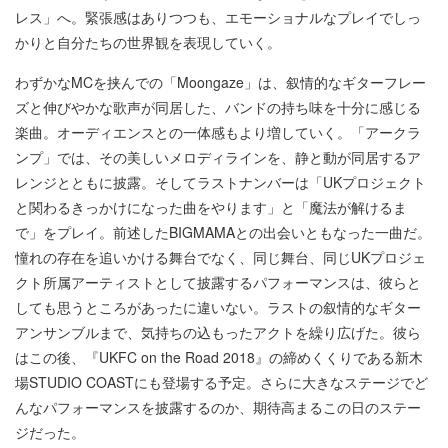
レス」へ。緊張感はありつつも、エモーショナルなプレイでしっ
かりと自分たちの世界観を表現していく。
わずかなMCを挟んでの「Moongaze」は、叙情的なギターフレー
ズと伸びやかな歌声が同居した、バンドの持ち味を十分に感じる
楽曲。オーディエンスとの一体感もより増していく。「アークラ
ンプ」では、その美しいメロディラインを、静と動が同居するア
レンジとともに披露。そしてラストナンバーは「UKプロジェクト
と関わるきっかけになった曲をやります」と「魔法が解けるま
で」をプレイ。前述したBIGMAMAとの出会いともなった一曲だ。
憧れの存在を追いかける舞台でなく、同じ舞台、同じUKプロジェ
クト所属アーティストとして披露するパフォーマンスは、彼らと
しても思うところがあったに違いない。ラストの叙情的なギター
アンサンブルまで、気持ちの込もったアクトを繰り広げた。彼ら
はこの後、『UKFC on the Road 2018』の締めくくりである新木
場STUDIO COASTにも登場する予定。さらに大きなステージでど
んなパフォーマンスを披露するのか、期待高まるこの日のステー
ジだった。