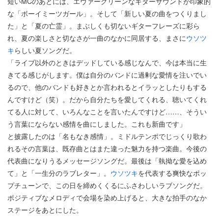
短いMCのあとには、エヴァーグリーンなギターサウンドが印象的
な「ボーイミーツガール」。そして「新しい夏の曲をつくりまし
た」と「夏の亡霊」。まぶしくも切ないギターフレーズに彩ら
れ、夏の楽しさと切なさが一曲のなかに同居する、まさに
ウソツ
キ
らしい夏ソングだ。
「ライブ以外のときはデッドしている感じなんで、今は本当に生
きてる感じがします。僕は自分のバンドに過剰な愛情を注いでい
るので、他のバンドも好きとか言われるとイラッとしたりもする
んですけど（笑）。だから自分たちを愛してくれる、聴いてくれ
てる人に対して、いろんなことを言いたんですけど……、そうい
う言葉にならない感情を曲にしました。これも新曲です」
と披露したのは「名もなき感情」。ミドルテンポでじっくり歌わ
れるその言葉は、既存曲とはまた違った魅力を持つ楽曲。今後の
代表曲になりうるメッセージソングだ。最後は「執拗な愛を込め
て」と「一生分のラブレター」。
ウソツキ
を代表する爽快なポッ
プチューンで、この日を締めくくるにふさわしいラブソングだ。
ポジティブなメロディで会場を染め上げると、大きな拍手のなか
ステージをあとにした。