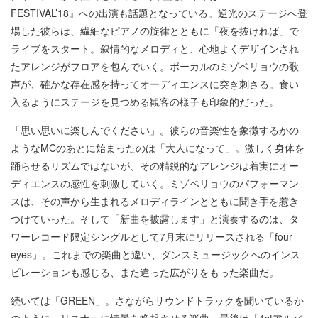
FESTIVAL’18』への出演も話題となっている。逆光のステージへ登
場した彼らは、繊細なピアノの旋律とともに「夜を抜ければ」で
ライブをスタート。叙情的なメロディと、心地よくデザインされ
たアレンジがフロアを包んでいく。ボーカルのミゾベリョウの歌
声が、確かな存在感を持ってオーディエンスに突き刺さる。食い
入るようにステージを見つめる観客の様子も印象的だった。
「思い思いに楽しんでください」。彼らの音楽性を象徴するかの
ようなMCのあとに始まったのは「大人になって」。激しく身体を
踊らせるリズムではないが、その精鋭的なアレンジは着実にオー
ディエンスの感性を刺激していく。ミゾベリョウのパフォーマン
スは、その声から生まれるメロディラインとともに聞き手を惹き
つけていった。そして「新曲を披露します」と演奏するのは、タ
ワーレコード限定シングルとして7月末にリリースされる「four
eyes」。これまでの楽曲と違い、ダンスミュージックへのインス
ピレーションも感じる、また違った広がりをもった楽曲だ。
続いては「GREEN」。さながらサウンドトラックを聞いているか