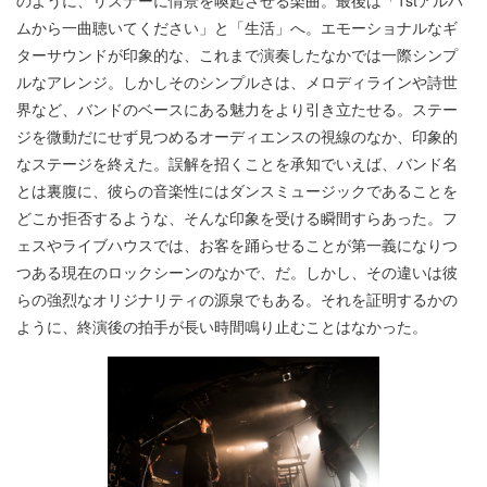
のように、リスナーに情景を喚起させる楽曲。最後は「1stアルバ
ムから一曲聴いてください」と「生活」へ。エモーショナルなギ
ターサウンドが印象的な、これまで演奏したなかでは一際シンプ
ルなアレンジ。しかしそのシンプルさは、メロディラインや詩世
界など、バンドのベースにある魅力をより引き立たせる。ステー
ジを微動だにせず見つめるオーディエンスの視線のなか、印象的
なステージを終えた。誤解を招くことを承知でいえば、バンド名
とは裏腹に、彼らの音楽性にはダンスミュージックであることを
どこか拒否するような、そんな印象を受ける瞬間すらあった。フ
ェスやライブハウスでは、お客を踊らせることが第一義になりつ
つある現在のロックシーンのなかで、だ。しかし、その違いは彼
らの強烈なオリジナリティの源泉でもある。それを証明するかの
ように、終演後の拍手が長い時間鳴り止むことはなかった。