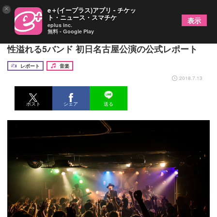
×
e＋(イープラス)アプリ - チケッ
ト・ニュース・スマチケ
表示
eplus inc.
無料 - Google Play
『UKFC on the Road 2018』の開幕を告げた、個
性溢れる5バンド 初日名古屋公演の公式レポート
レポート
音楽
2018.7.13
ポスト
シェア
送る