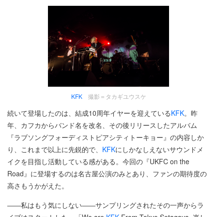
KFK
撮影＝タカギユウスケ
続いて登場したのは、結成10周年イヤーを迎えている
KFK
。昨
年、カフカからバンド名を改名、その後リリースしたアルバム
『ラブソングフォーディストピアシティトーキョー』の内容しか
り、これまで以上に先鋭的で、
KFK
にしかなしえないサウンドメ
イクを目指し活動している感がある。今回の『UKFC on the
Road』に登場するのは名古屋公演のみとあり、ファンの期待度の
高さもうかがえた。
――私はもう気にしない――サンプリングされたその一声からラ