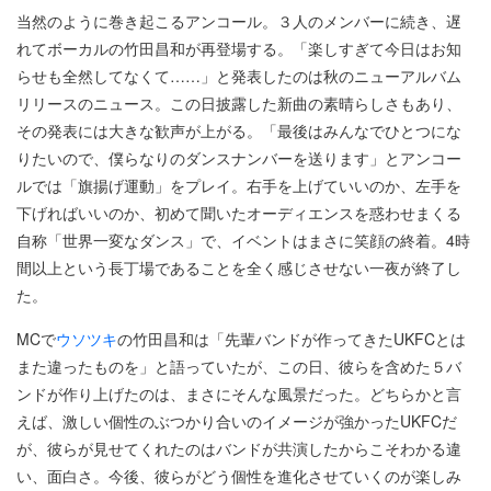
当然のように巻き起こるアンコール。３人のメンバーに続き、遅
れてボーカルの竹田昌和が再登場する。「楽しすぎて今日はお知
らせも全然してなくて……」と発表したのは秋のニューアルバム
リリースのニュース。この日披露した新曲の素晴らしさもあり、
その発表には大きな歓声が上がる。「最後はみんなでひとつにな
りたいので、僕らなりのダンスナンバーを送ります」とアンコー
ルでは「旗揚げ運動」をプレイ。右手を上げていいのか、左手を
下げればいいのか、初めて聞いたオーディエンスを惑わせまくる
自称「世界一変なダンス」で、イベントはまさに笑顔の終着。4時
間以上という長丁場であることを全く感じさせない一夜が終了し
た。
MCで
ウソツキ
の竹田昌和は「先輩バンドが作ってきたUKFCとは
また違ったものを」と語っていたが、この日、彼らを含めた５バ
ンドが作り上げたのは、まさにそんな風景だった。どちらかと言
えば、激しい個性のぶつかり合いのイメージが強かったUKFCだ
が、彼らが見せてくれたのはバンドが共演したからこそわかる違
い、面白さ。今後、彼らがどう個性を進化させていくのが楽しみ