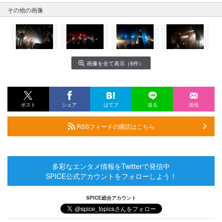
その他の画像
画像を全て表示（6件）
ポスト
シェア
はてブ
送る
送信
RSSフィードの購読はこちら
多彩なエンタメ情報をTwitterで発信中
SPICE公式アカウントをフォローしよう！
SPICE総合アカウント