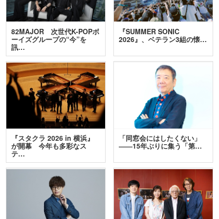
82MAJOR 次世代K-POPボ
『SUMMER SONIC
ーイズグループの“今”を
2026』、ベテラン3組の懐…
訊…
『スタクラ 2026 in 横浜』
「同窓会にはしたくない」
が開幕 今年も多彩なス
――15年ぶりに集う「第…
テ…