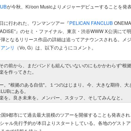
LUB
が今秋、Ki/oon Musicよりメジャーデビューすることを発
0日に行われた、ワンマンツアー『
PELICAN FANCLUB
ONEMAN
 PARADISE”』のセミ・ファイナル、東京・渋谷WWW X公演に
一弾となるリリース作品の詳細は追ってアナウンスされる。メ
ウアンリ
（Vo, G）は、以下のようにコメント。
その前から、まだバンドも組んでいないのにもかかわらず“根拠
楽を作ってきた。
ー。"根拠のある自信"。１つのはじまり。今、大きな期待、大
NCLUBにある。
楽を。良き未来を。メンバー、スタッフ、そしてみんなと。
全国9都市にて過去最大規模のツアーを開催することも発表され
シャル先行予約が本日よりスタートしている。各地のゲストア