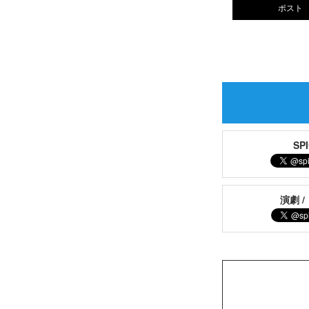
ポスト
S
演劇 /