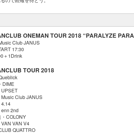
れるので続報を待とう。
ANCLUB ONEMAN TOUR 2018 “PARALYZE PARA
usic Club JANUS
TART 17:30
0＋1Drink
ANCLUB TOUR 2018
ueblick
・DIME
・UPSET
Music Club JANUS
4.14
enn 2nd
道・COLONY
VAN VAN V4
CLUB QUATTRO