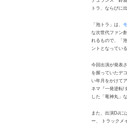
トラ、ならびに出
「泡トラ」は、
な次世代ファン
れるもので、「泡
ントとなってい
今回出演が発表
を握っていたデコ
い年月をかけて
ネマ『一発逆転!
した「竜神丸」な
また、出演DJに
ー、 トラックメ