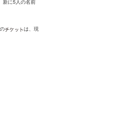
ど、新に5人の名前
』の
は、現