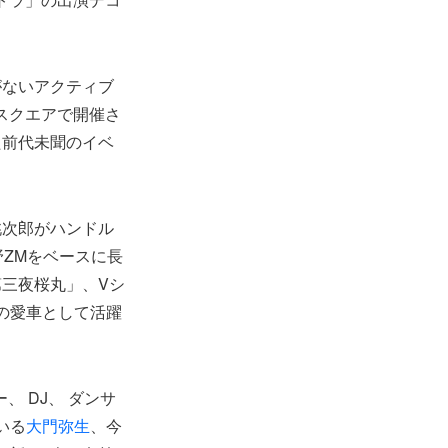
がないアクティブ
スクエアで開催さ
た前代未聞のイベ
桃次郎がハンドル
ZMをベースに長
三夜桜丸」、Vシ
の愛車として活躍
、 DJ、 ダンサ
いる
大門弥生
、今