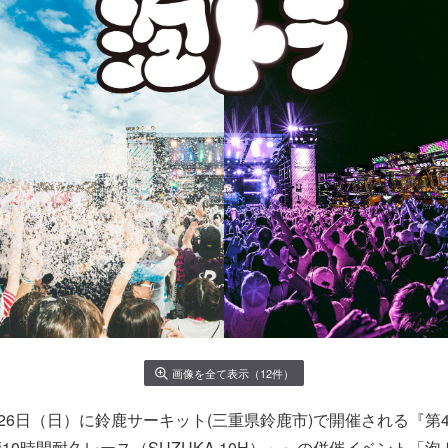
画像を全て表示（12件）
、26日（日）に鈴鹿サーキット(三重県鈴鹿市)で開催される『第4
10時間耐久レース（SUZUKA 10H）」』の併催イベント「