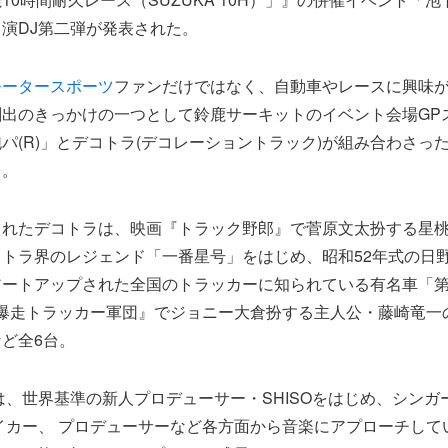
演DJ第二弾が発表された。
モータースポーツ
ファンだけではなく、自動車やレースに興味
創出のきっかけの一つとして鈴鹿サーキットのイベント会場GP
パ(R)」とデコトラ(デコレーショントラック)が組み合わさっ
る。
されたデコトラは、映画『トラック野郎』で菅原文太扮する星
トラ界のレジェンド「一番星号」をはじめ、昭和52年式の日野
アートアップされた全国のトラッカーに知られている有名車「第
 爆走トラッカー軍団』でジョニー大倉扮する主人公・藤崎竜一
ど全6台。
は、世界基準の新人プロデューサー・SHISOをはじめ、シンガー
イカー、 プロデューサーなど各方面から音楽にアプローチして