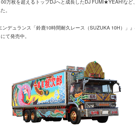
00万枚を超えるトップDJへと成長したDJ FUMI★YEAH!な
れた。
エンデュランス「鈴鹿10時間耐久レース（SUZUKA 10H）」
ドにて発売中。