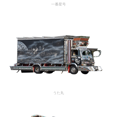
一番星号
うた丸