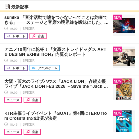
最新記事
sumika 「音楽活動で嘘をつかないってことは約束で
NEW
きる」――ステージと客席の境界線を曖昧にした、…
19:00 ｜ SPICER
レポート
音楽
アニメ10周年に乾杯！『文豪ストレイドッグス ART
NEW
& DESIGN EXHIBITION』内覧会レポート
19:00 ｜ SPICER
レポート
アニメ/ゲーム
大阪・茨木のライブハウス「JACK LION」存続支援
NEW
ライブ『JACK LION FES 2026 ～Save the "Jack …
19:00 ｜ SPICER
ニュース
音楽
KTR主催ライブイベント『GOAT』第4回にTERU fro
NEW
m Crossfaithの出演が決定
18:46 ｜ SPICER
ニュース
音楽