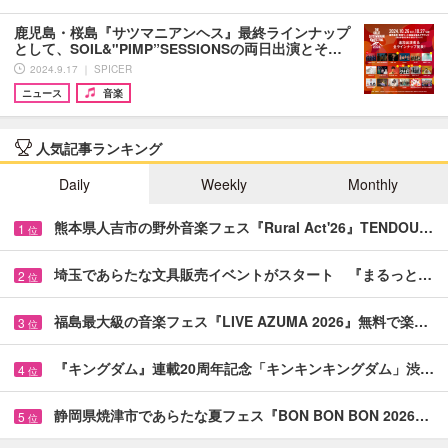
鹿児島・桜島『サツマニアンヘス』最終ラインナップ
として、SOIL&"PIMP”SESSIONSの両日出演とそ…
2024.9.17 ｜ SPICER
ニュース
音楽
人気記事ランキング
Daily
Weekly
Monthly
熊本県人吉市の野外音楽フェス『Rural Act'26』TENDOU…
1
位
埼玉であらたな文具販売イベントがスタート 『まるっと…
2
位
福島最大級の音楽フェス『LIVE AZUMA 2026』無料で楽…
3
位
『キングダム』連載20周年記念「キンキンキングダム」渋…
4
位
静岡県焼津市であらたな夏フェス『BON BON BON 2026…
5
位