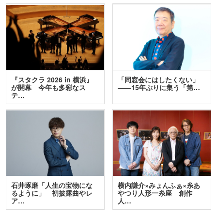
『スタクラ 2026 in 横浜』
「同窓会にはしたくない」
が開幕 今年も多彩なス
――15年ぶりに集う「第…
テ…
石井琢磨「人生の宝物にな
横内謙介×みょんふぁ×糸あ
るように」 初披露曲やレ
やつり人形一糸座 創作
ア…
人…