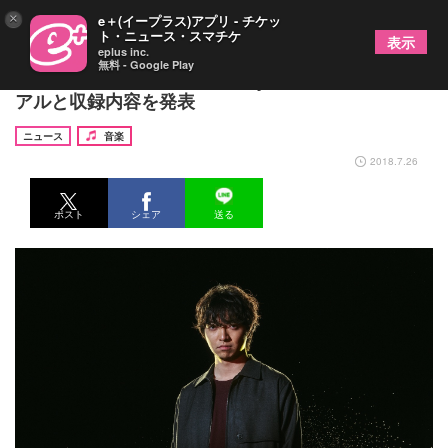
×
e＋(イープラス)アプリ - チケッ
ト・ニュース・スマチケ
表示
eplus inc.
無料 - Google Play
三浦大知、新シングル「Be Myself」の最新ビジュ
アルと収録内容を発表
ニュース
音楽
2018.7.26
ポスト
シェア
送る