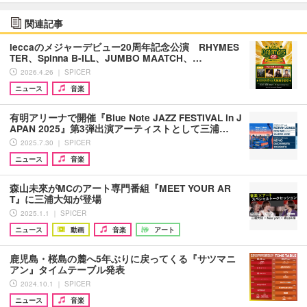
関連記事
leccaのメジャーデビュー20周年記念公演 RHYMES
TER、Spinna B-ILL、JUMBO MAATCH、…
2026.4.26 ｜ SPICER
ニュース
音楽
有明アリーナで開催『Blue Note JAZZ FESTIVAL in J
APAN 2025』第3弾出演アーティストとして三浦…
2025.7.30 ｜ SPICER
ニュース
音楽
森山未來がMCのアート専門番組『MEET YOUR AR
T』に三浦大知が登場
2025.1.1 ｜ SPICER
ニュース
動画
音楽
アート
鹿児島・桜島の麓へ5年ぶりに戻ってくる『サツマニ
アン』タイムテーブル発表
2024.10.1 ｜ SPICER
ニュース
音楽