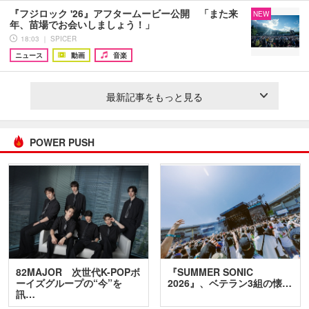
『フジロック '26』アフタームービー公開 「また来
NEW
年、苗場でお会いしましょう！」
18:03 ｜ SPICER
ニュース
動画
音楽
最新記事をもっと見る
POWER PUSH
82MAJOR 次世代K-POPボ
『SUMMER SONIC
ーイズグループの“今”を
2026』、ベテラン3組の懐…
訊…