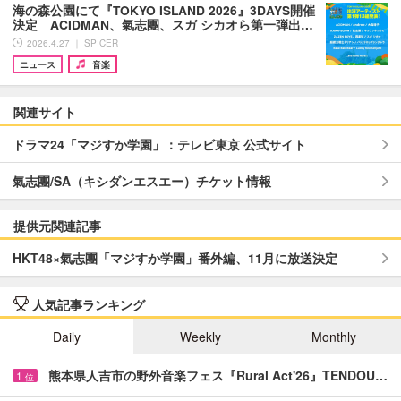
海の森公園にて『TOKYO ISLAND 2026』3DAYS開催
決定 ACIDMAN、氣志團、スガ シカオら第⼀弾出…
2026.4.27 ｜ SPICER
ニュース
音楽
関連サイト
ドラマ24「マジすか学園」：テレビ東京 公式サイト
氣志團/SA（キシダンエスエー）チケット情報
提供元関連記事
HKT48×氣志團「マジすか学園」番外編、11月に放送決定
人気記事ランキング
Daily
Weekly
Monthly
熊本県人吉市の野外音楽フェス『Rural Act'26』TENDOU…
1
位