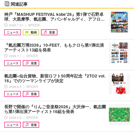
関連記事
神戸『MASHUP FESTIVAL kobe’26』第1弾で石野卓
球、大黒摩季、氣志團、アバンギャルディ、アフロ…
2026.7.21 ｜ SPICER
ニュース
動画
音楽
『氣志團万博2026』10-FEET、ももクロら第1弾出演
アーティスト13組を発表
2026.7.1 ｜ SPICER
ニュース
音楽
氣志團×仙台貨物、新宿ロフト50周年記念『2TO2 vol.
16』でのツーマンライブが決定
2026.6.5 ｜ SPICER
ニュース
音楽
長野で開催の『りんご音楽祭2026』大沢伸一、氣志團
ら第1弾出演アーティスト16組を発表
2026.5.8 ｜ SPICER
ニュース
音楽