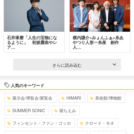
石井琢磨「人生の宝物にな
横内謙介×みょんふぁ×糸あ
るように」 初披露曲やレ
やつり人形一糸座 創作
ア…
人…
さらに読み込む
人気のキーワード
展示会/博覧会/展覧会
HIMARI
美術館/博物館
SUMMER SONIC
堀ちえみ
フィンセント・ファン・ゴッホ
クロード・モネ