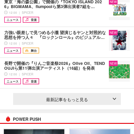
東京「海の森公園」で開催の『TOKYO ISLAND 202
NEW
6』BIGMAMA、flumpoolら第3弾出演者7組を…
12:00 ｜ SPICER
ニュース
音楽
力強い眼差しで見つめる小瀧 望演じるヤンと対照的な
NEW
思想を持つ人々 『ロックンロール』のビジュアル…
12:00 ｜ SPICER
ニュース
舞台
長野で開催の『りんご音楽祭2026』Olive Oil、TEND
NEW
OUJIら第11弾出演アーティスト（16組）を発表
12:00 ｜ SPICER
ニュース
音楽
最新記事をもっと見る
POWER PUSH