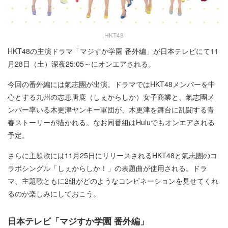
HKT48
HKT48の主演ドラマ「マジすか学園 番外編」が日本テレビにて11
月28日（土）深夜25:05～にオンエアされる。
今回の番外編には氣志團が出演。ドラマではHKT48メンバーを中
心とする九州の志恵唐鹿（しぇからしか）女子商業と、氣志團メ
ンバー率いる木更津ヤンキー軍団が、木更津を舞台に乱闘する青
春ストーリーが描かれる。なお同番組はHuluでもオンエアされる
予定。
さらに主題歌には11月25日にリリースされるHKT48と氣志團のコ
ラボシングル「しぇからしか！」の表題曲が使用される。ドラ
マ、主題歌ともに2組がどのようなコンビネーションを見せてくれ
るのか楽しみにしておこう。
日本テレビ「マジすか学園 番外編」