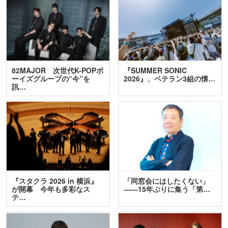
82MAJOR 次世代K-POPボ
『SUMMER SONIC
ーイズグループの“今”を
2026』、ベテラン3組の懐…
訊…
『スタクラ 2026 in 横浜』
「同窓会にはしたくない」
が開幕 今年も多彩なス
――15年ぶりに集う「第…
テ…