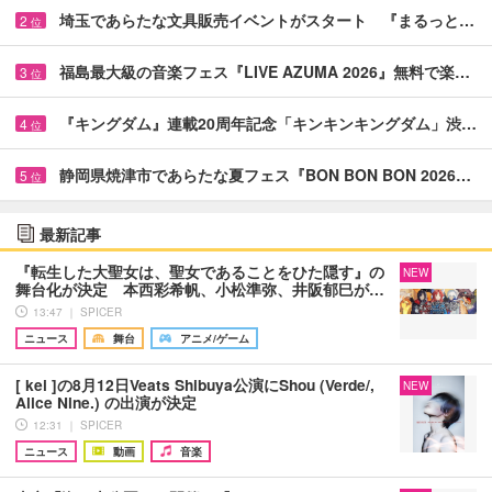
埼玉であらたな文具販売イベントがスタート 『まるっと…
2
位
福島最大級の音楽フェス『LIVE AZUMA 2026』無料で楽…
3
位
『キングダム』連載20周年記念「キンキンキングダム」渋…
4
位
静岡県焼津市であらたな夏フェス『BON BON BON 2026…
5
位
最新記事
『転生した大聖女は、聖女であることをひた隠す』の
NEW
舞台化が決定 本西彩希帆、小松準弥、井阪郁巳が…
13:47 ｜ SPICER
ニュース
舞台
アニメ/ゲーム
[ kei ]の8月12日Veats Shibuya公演にShou (Verde/,
NEW
Alice Nine.) の出演が決定
12:31 ｜ SPICER
ニュース
動画
音楽