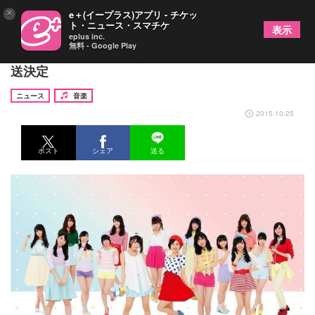
×
e＋(イープラス)アプリ - チケッ
ト・ニュース・スマチケ
表示
eplus inc.
無料 - Google Play
HKT48×氣志團「マジすか学園」番外編、11月に放
送決定
ニュース
音楽
2015.10.25
ポスト
シェア
送る